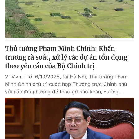
Tin tức
Kinh tế
Thế giới đó đây
Tài chính
Dữ liệu và đời sống
Câu chuyện quốc tế
Thị trường
Thủ tướng Phạm Minh Chính: Khẩn
Truyền hình
Góc doanh nghiệp
trương rà soát, xử lý các dự án tồn đọng
Phim VTV
theo yêu cầu của Bộ Chính trị
Giải trí
Hậu trường
VTV.vn - Tối 6/10/2025, tại Hà Nội, Thủ tướng Phạm
Điện ảnh
Minh Chính chủ trì cuộc họp Thường trực Chính phủ
Đời sống
Nhân vật
với các địa phương để tháo gỡ khó khăn, vướng...
Âm nhạc
Du lịch
Khán giả
Giáo dục
Sao
Làm đẹp
Giải sao mai
Tuyển sinh
Công nghệ
Chất lượng cuộc sống
Học trực tuyến
Hitech Công nghệ tương lai