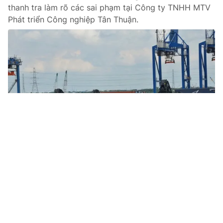
thanh tra làm rõ các sai phạm tại Công ty TNHH MTV
Phát triển Công nghiệp Tân Thuận.
Tin mới
Video
Live
Emagazine
Trang chủ
Bộ trưởng Bộ Giáo dục và Đào tạo cam kết
trả lại công bằng cho các thí sinh
VTV.vn - Bộ trưởng Bộ Giáo dục và Đào tạo cam kết
trả lại công bằng cho các thí sinh sau những sai phạm