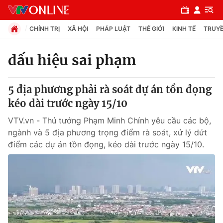
CHÍNH TRỊ
XÃ HỘI
PHÁP LUẬT
THẾ GIỚI
KINH TẾ
TRUYỀ
dấu hiệu sai phạm
Chuyên mục
5 địa phương phải rà soát dự án tồn đọng
Chính trị
kéo dài trước ngày 15/10
VTV.vn - Thủ tướng Phạm Minh Chính yêu cầu các bộ,
Xã hội
ngành và 5 địa phương trọng điểm rà soát, xử lý dứt
điểm các dự án tồn đọng, kéo dài trước ngày 15/10.
Pháp luật
Y tế
Thế giới