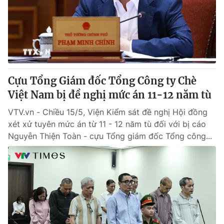
Giao lưu trực tuyến
Sản phẩm
Lịch phát sóng
Thị trường
Tư vấn
Chuyên mục khác
Cựu Tổng Giám đốc Tổng Công ty Chè
Emagazine
Podcast
Việt Nam bị đề nghị mức án 11-12 năm tù
VTV.vn - Chiều 15/5, Viện Kiểm sát đề nghị Hội đồng
Photo
Infographic
xét xử tuyên mức án từ 11 - 12 năm tù đối với bị cáo
Nguyễn Thiện Toàn - cựu Tổng giám đốc Tổng công...
Video
Shorts video
VTV Money
VTV Thể thao
VTV Sức khoẻ
Bất động sản