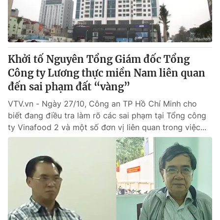
® Cấm sao chép dưới mọi hình thức nếu không có sự chấp
thuận bằng văn bản. Ghi rõ nguồn VTV.vn khi phát hành lại
thông tin từ website này.
Khởi tố Nguyên Tổng Giám đốc Tổng
Công ty Lương thực miền Nam liên quan
đến sai phạm đất “vàng”
VTV.vn - Ngày 27/10, Công an TP Hồ Chí Minh cho
biết đang điều tra làm rõ các sai phạm tại Tổng công
ty Vinafood 2 và một số đơn vị liên quan trong việc...