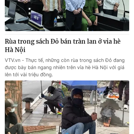
Thị trường 24h
Tấm lòng Việt
VTV4
Vươn mình bằng AI
VTV9
VTV8
Rùa trong sách Đỏ bán tràn lan ở vỉa hè
Hà Nội
Liên hệ tòa soạn
English
VTV.vn - Thực tế, những còn rùa trong sách Đỏ đang
được bày bán ngang nhiên trên vỉa hè Hà Nội với giá
lên tới vài triệu đồng.
THỜI BÁO VTV
Theo dõi báo trên
Cơ quan chủ quản:
Đài Truyền hình Việt Nam
Cơ quan báo chí:
Thời báo VTV