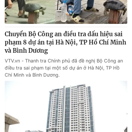
Giấy phép hoạt động báo in và báo điện tử số 483/GP-BTTTT
cấp ngày 29/12/2023
Tổng Biên tập:
Vũ Thanh Thủy
Phó Tổng Biên tập:
Nguyễn Thị Mỹ Hạnh, Phạm Quốc Thắng,
Chuyển Bộ Công an điều tra dấu hiệu sai
Nguyễn Trọng Ninh
Tổng đài VTV:
phạm 8 dự án tại Hà Nội, TP Hồ Chí Minh
024.38 355 931 - 024.38 355 932
Ðiện thoại Thời báo VTV:
và Bình Dương
024.66 897 897
Email:
toasoan@vtv.vn
VTV.vn - Thanh tra Chính phủ đã đề nghị Bộ Công an
Liên hệ quảng cáo:
024-7300.7108
điều tra sai phạm tại một số dự án ở Hà Nội, TP Hồ
Chí Minh và Bình Dương.