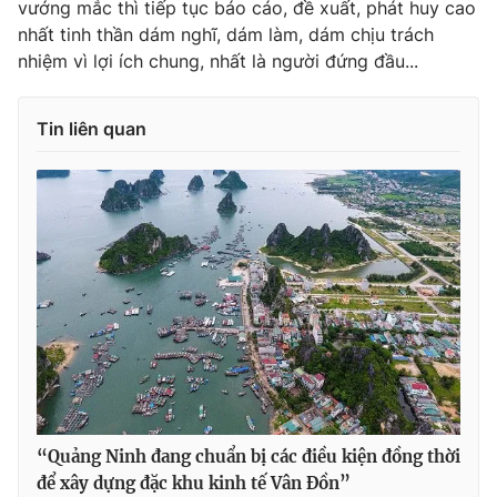
vướng mắc thì tiếp tục báo cáo, đề xuất, phát huy cao
nhất tinh thần dám nghĩ, dám làm, dám chịu trách
nhiệm vì lợi ích chung, nhất là người đứng đầu...
THỜI BÁO VTV
Tin liên quan
Theo dõi báo trên
Cơ quan chủ quản:
Đài Truyền hình Việt Nam
Cơ quan báo chí:
Thời báo VTV
Giấy phép hoạt động báo in và báo điện tử số 483/GP-BTTTT
cấp ngày 29/12/2023
Tổng Biên tập:
Vũ Thanh Thủy
Phó Tổng Biên tập:
Nguyễn Thị Mỹ Hạnh, Phạm Quốc Thắng,
Nguyễn Trọng Ninh
“Quảng Ninh đang chuẩn bị các điều kiện đồng thời
Tổng đài VTV:
024.38 355 931 - 024.38 355 932
để xây dựng đặc khu kinh tế Vân Đồn”