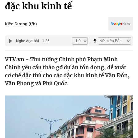
Chính trị
đặc khu kinh tế
Truyền hình
Văn hóa - Giải trí
Xã hội
Y tế
Kiên Dương (t/h)
Đời sống
Pháp luật
Công nghệ
Nghe đọc bài
1:35
Giáo dục
Y tế
VTV.vn - Thủ tướng Chính phủ Phạm Minh
Chinh yêu cầu tháo gỡ dự án tồn đọng, đề xuất
Thế giới
cơ chế đặc thù cho các đặc khu kinh tế Vân Đồn,
Vân Phong và Phú Quốc.
Tin tức
Kinh tế
Thế giới đó đây
Tài chính
Dữ liệu và đời sống
Câu chuyện quốc tế
Thị trường
Truyền hình
Góc doanh nghiệp