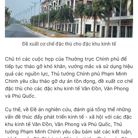
Phim VTV
Giải trí
Hậu trường
Điện ảnh
Đời sống
Nhân vật
Âm nhạc
Du lịch
Khán giả
Giáo dục
Đề xuất cơ chế đặc thù cho đặc khu kinh tế
Sao
Làm đẹp
Giải sao mai
Tuyển sinh
Chủ trì các cuộc họp của Thường trực Chính phủ để
Công nghệ
Chất lượng cuộc sống
tiếp tục tháo gỡ khó khăn, vướng mắc và sử dụng hiệu
Học trực tuyến
Hitech Công nghệ tương lai
quả các nguồn lực, Thủ tướng Chính phủ Phạm Minh
Giao lưu trực tuyến
Chinh yêu cầu tháo gỡ dự án tồn đọng, đề xuất cơ chế
Sản phẩm
đặc thù cho các đặc khu kinh tế Vân Đồn, Vân Phong
và Phú Quốc.
Lịch phát sóng
Thị trường
Cụ thể, về Đề án nghiên cứu, đánh giá tổng thể những
Tư vấn
vấn đề thúc đẩy phát triển kinh tế - xã hội với các đặc
Chuyên mục khác
khu kinh tế Vân Đồn, Vân Phong và Phú Quốc, Thủ
Emagazine
Podcast
tướng Phạm Minh Chính yêu cầu bám sát các kết luận,