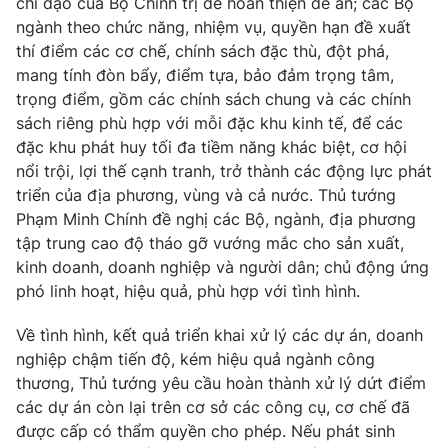
chỉ đạo của Bộ Chính trị để hoàn thiện đề án; các Bộ
ngành theo chức năng, nhiệm vụ, quyền hạn đề xuất
Photo
Infographic
thí điểm các cơ chế, chính sách đặc thù, đột phá,
mang tính đòn bẩy, điểm tựa, bảo đảm trọng tâm,
Video
Shorts video
trọng điểm, gồm các chính sách chung và các chính
sách riêng phù hợp với mỗi đặc khu kinh tế, để các
đặc khu phát huy tối đa tiềm năng khác biệt, cơ hội
VTV Money
VTV Thể thao
nổi trội, lợi thế cạnh tranh, trở thành các động lực phát
triển của địa phương, vùng và cả nước. Thủ tướng
VTV Sức khoẻ
Bất động sản
Phạm Minh Chính đề nghị các Bộ, ngành, địa phương
tập trung cao độ tháo gỡ vướng mắc cho sản xuất,
Thị trường 24h
Tấm lòng Việt
kinh doanh, doanh nghiệp và người dân; chủ động ứng
phó linh hoạt, hiệu quả, phù hợp với tình hình.
VTV4
Vươn mình bằng AI
Về tình hình, kết quả triển khai xử lý các dự án, doanh
nghiệp chậm tiến độ, kém hiệu quả ngành công
VTV9
VTV8
thương, Thủ tướng yêu cầu hoàn thành xử lý dứt điểm
các dự án còn lại trên cơ sở các công cụ, cơ chế đã
được cấp có thẩm quyền cho phép. Nếu phát sinh
Liên hệ tòa soạn
English