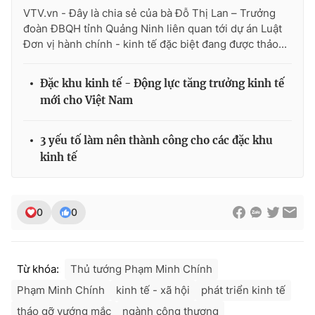
Ðiện thoại Thời báo VTV:
024.66 897 897
VTV.vn - Đây là chia sẻ của bà Đỗ Thị Lan – Trưởng
Email:
toasoan@vtv.vn
đoàn ĐBQH tỉnh Quảng Ninh liên quan tới dự án Luật
Đơn vị hành chính - kinh tế đặc biệt đang được thảo...
Liên hệ quảng cáo:
024-7300.7108
Đặc khu kinh tế - Động lực tăng trưởng kinh tế
mới cho Việt Nam
3 yếu tố làm nên thành công cho các đặc khu
kinh tế
0
0
® Cấm sao chép dưới mọi hình thức nếu không có sự chấp
thuận bằng văn bản. Ghi rõ nguồn VTV.vn khi phát hành lại
Từ khóa:
Thủ tướng Phạm Minh Chính
thông tin từ website này.
Phạm Minh Chính
kinh tế - xã hội
phát triển kinh tế
tháo gỡ vướng mắc
ngành công thương