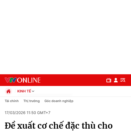
KINH TẾ
Chính trị
Tài chính
Thị trường
Góc doanh nghiệp
Xã hội
17/03/2026 11:50 GMT+7
Pháp luật
Chuyên mục
Kinh tế
Đề xuất cơ chế đặc thù cho
Thể thao