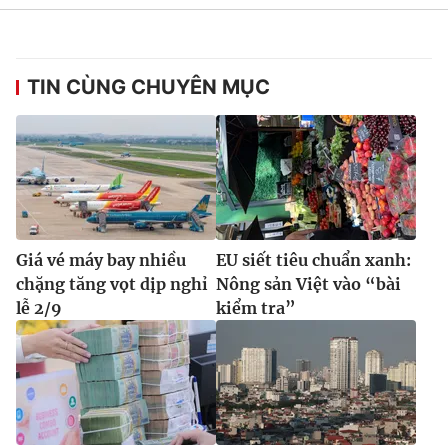
TIN CÙNG CHUYÊN MỤC
Giá vé máy bay nhiều
EU siết tiêu chuẩn xanh:
chặng tăng vọt dịp nghỉ
Nông sản Việt vào “bài
lễ 2/9
kiểm tra”