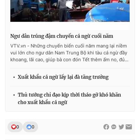
Ðiện thoại Thời báo VTV:
024.66 897 897
Email:
toasoan@vtv.vn
Liên hệ quảng cáo:
024-7300.7108
Ngư dân trúng đậm chuyến cá ngừ cuối năm
VTV.vn - Những chuyến biển cuối năm mang lại niềm
vui lớn cho ngư dân Nam Trung Bộ khi tàu cá ngừ đầy
khoang, lãi cao, giúp bà con đón Tết thêm ấm no, đủ...
Xuất khẩu cá ngừ lấy lại đà tăng trưởng
Thủ tướng chỉ đạo kịp thời tháo gỡ khó khăn
cho xuất khẩu cá ngừ
® Cấm sao chép dưới mọi hình thức nếu không có sự chấp
thuận bằng văn bản. Ghi rõ nguồn VTV.vn khi phát hành lại
thông tin từ website này.
0
0