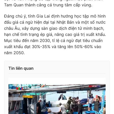
Tam Quan thành cảng cá trung tâm cấp vùng.
Đáng chú ý, tỉnh Gia Lai định hướng học tập mô hình
đấu giá cá ngừ hiện đại tại Nhật Bản và một số nước
THỜI BÁO VTV
châu Âu, xây dựng sàn giao dịch điện tử minh bạch,
hạn chế tình trạng ép giá, nâng cao giá trị xuất khẩu.
Mục tiêu đến năm 2030, tỉ lệ cá ngừ đạt tiêu chuẩn
xuất khẩu đạt 30%-35% và tăng lên 50%-60% vào
Theo dõi báo trên
năm 2050.
Cơ quan chủ quản:
Đài Truyền hình Việt Nam
Tin liên quan
Cơ quan báo chí:
Thời báo VTV
Giấy phép hoạt động báo in và báo điện tử số 483/GP-BTTTT
cấp ngày 29/12/2023
Tổng Biên tập:
Vũ Thanh Thủy
Phó Tổng Biên tập:
Nguyễn Thị Mỹ Hạnh, Phạm Quốc Thắng,
Nguyễn Trọng Ninh
Tổng đài VTV:
024.38 355 931 - 024.38 355 932