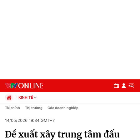
KINH TẾ
Chính trị
Tài chính
Thị trường
Góc doanh nghiệp
Xã hội
14/05/2026 19:34 GMT+7
Pháp luật
Chuyên mục
Kinh tế
Đề xuất xây trung tâm đấu
Thể thao