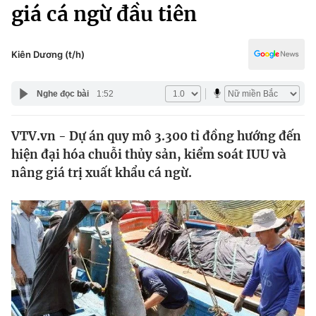
Chính trị
giá cá ngừ đầu tiên
Truyền hình
Văn hóa - Giải trí
Xã hội
Y tế
Kiên Dương (t/h)
Đời sống
Pháp luật
Công nghệ
Nghe đọc bài
1:52
Giáo dục
Y tế
VTV.vn - Dự án quy mô 3.300 tỉ đồng hướng đến
hiện đại hóa chuỗi thủy sản, kiểm soát IUU và
Thế giới
nâng giá trị xuất khẩu cá ngừ.
Tin tức
Kinh tế
Thế giới đó đây
Tài chính
Dữ liệu và đời sống
Câu chuyện quốc tế
Thị trường
Truyền hình
Góc doanh nghiệp