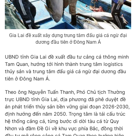
Phim VTV
Giải trí
Hậu trường
Điện ảnh
Đời sống
Nhân vật
Âm nhạc
Gia Lai đề xuất xây dựng trung tâm đấu giá cá ngừ đại
Du lịch
Khán giả
Giáo dục
dương đầu tiên ở Đông Nam Á
Sao
Làm đẹp
Giải sao mai
Tuyển sinh
UBND tỉnh Gia Lai đề xuất đầu tư cảng cá thông minh
Công nghệ
Chất lượng cuộc sống
Tam Quan, hướng tới hình thành trung tâm logistics
Học trực tuyến
thủy sản và trung tâm đấu giá cá ngừ đại dương đầu
Hitech Công nghệ tương lai
Giao lưu trực tuyến
tiên ở Đông Nam Á.
Sản phẩm
Theo ông Nguyễn Tuấn Thanh, Phó Chủ tịch Thường
Lịch phát sóng
Thị trường
trực UBND tỉnh Gia Lai, địa phương đã phê duyệt đề
án phát triển thủy sản bền vững giai đoạn 2026-2030,
Tư vấn
định hướng đến năm 2050. Trọng tâm là tái cấu trúc
Chuyên mục khác
hệ thống cảng cá, từng bước di dời tàu cá từ Quy
Emagazine
Podcast
Nhơn và đầm Đề Gi về khu vực phía Bắc, đồng thời
đầu tư mở rộng cảng cá Tam Quan theo hướng hiện