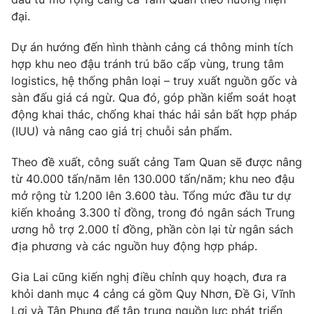
đại.
Photo
Infographic
Dự án hướng đến hình thành cảng cá thông minh tích
Video
Shorts video
hợp khu neo đậu tránh trú bão cấp vùng, trung tâm
logistics, hệ thống phân loại – truy xuất nguồn gốc và
sàn đấu giá cá ngừ. Qua đó, góp phần kiểm soát hoạt
VTV Money
VTV Thể thao
động khai thác, chống khai thác hải sản bất hợp pháp
(IUU) và nâng cao giá trị chuỗi sản phẩm.
VTV Sức khoẻ
Bất động sản
Theo đề xuất, công suất cảng Tam Quan sẽ được nâng
từ 40.000 tấn/năm lên 130.000 tấn/năm; khu neo đậu
Thị trường 24h
Tấm lòng Việt
mở rộng từ 1.200 lên 3.600 tàu. Tổng mức đầu tư dự
kiến khoảng 3.300 tỉ đồng, trong đó ngân sách Trung
VTV4
Vươn mình bằng AI
ương hỗ trợ 2.000 tỉ đồng, phần còn lại từ ngân sách
địa phương và các nguồn huy động hợp pháp.
VTV9
VTV8
Gia Lai cũng kiến nghị điều chỉnh quy hoạch, đưa ra
khỏi danh mục 4 cảng cá gồm Quy Nhơn, Đề Gi, Vĩnh
Liên hệ tòa soạn
English
Lợi và Tân Phụng để tập trung nguồn lực phát triển