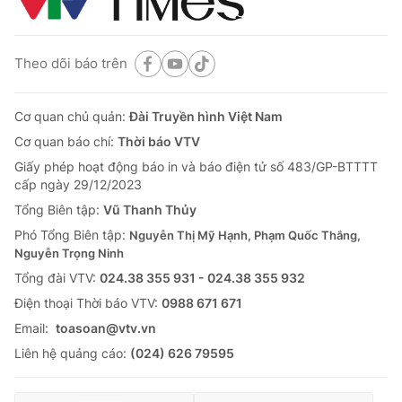
Theo dõi báo trên
Cơ quan chủ quản:
Đài Truyền hình Việt Nam
Cơ quan báo chí:
Thời báo VTV
Giấy phép hoạt động báo in và báo điện tử số 483/GP-BTTTT
cấp ngày 29/12/2023
Tổng Biên tập:
Vũ Thanh Thủy
Phó Tổng Biên tập:
Nguyễn Thị Mỹ Hạnh, Phạm Quốc Thắng,
Nguyễn Trọng Ninh
Tổng đài VTV:
024.38 355 931 - 024.38 355 932
Ðiện thoại Thời báo VTV:
0988 671 671
Email:
toasoan@vtv.vn
Liên hệ quảng cáo:
(024) 626 79595