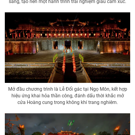
sáng, tạo nên một hành trình trải nghiệm giàu cảm xúc.
THỜI BÁO VTV
Theo dõi báo trên
Cơ quan chủ quản:
Đài Truyền hình Việt Nam
Cơ quan báo chí:
Thời báo VTV
Mở đầu chương trình là Lễ Đổi gác tại Ngọ Môn, kết hợp
Giấy phép hoạt động báo in và báo điện tử số 483/GP-BTTTT
hiệu ứng khai hỏa thần công, đánh dấu thời khắc mở
cấp ngày 29/12/2023
cửa Hoàng cung trong không khí trang nghiêm.
Tổng Biên tập:
Vũ Thanh Thủy
Phó Tổng Biên tập:
Nguyễn Thị Mỹ Hạnh, Phạm Quốc Thắng,
Nguyễn Trọng Ninh
Tổng đài VTV:
024.38 355 931 - 024.38 355 932