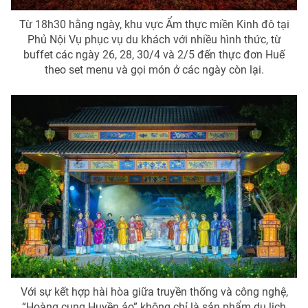
Từ 18h30 hằng ngày, khu vực Ẩm thực miền Kinh đô tại
Phủ Nội Vụ phục vụ du khách với nhiều hình thức, từ
buffet các ngày 26, 28, 30/4 và 2/5 đến thực đơn Huế
theo set menu và gọi món ở các ngày còn lại.
Với sự kết hợp hài hòa giữa truyền thống và công nghệ,
“Hoàng cung Huyền ảo” không chỉ là sản phẩm du lịch