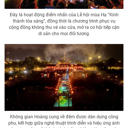
Photo
Infographic
Đây là hoạt động điểm nhấn của Lễ hội mùa Hạ “Kinh
thành tỏa sáng”, đồng thời là chương trình phục vụ
Video
Shorts video
cộng đồng không thu vé vào cửa, mở ra cơ hội tiếp cận
di sản cho mọi đối tượng.
VTV Money
VTV Thể thao
VTV Sức khoẻ
Bất động sản
Thị trường 24h
Tấm lòng Việt
VTV4
Vươn mình bằng AI
VTV9
VTV8
Không gian Hoàng cung về đêm được dàn dựng công
phu, kết hợp giữa nghệ thuật trình diễn và hiệu ứng ánh
Liên hệ tòa soạn
English