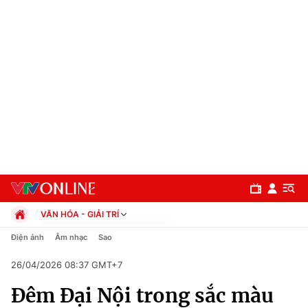
VĂN HÓA - GIẢI TRÍ
Chính trị
Điện ảnh
Âm nhạc
Sao
Xã hội
26/04/2026 08:37 GMT+7
Pháp luật
Chuyên mục
Kinh tế
Đêm Đại Nội trong sắc màu
Thể thao