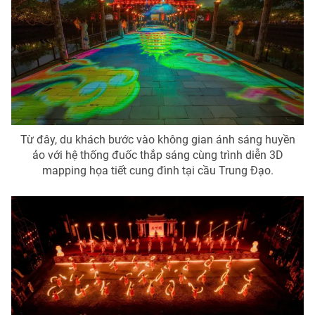
Ðiện thoại Thời báo VTV:
024.66 897 897
Email:
toasoan@vtv.vn
Liên hệ quảng cáo:
024-7300.7108
Từ đây, du khách bước vào không gian ánh sáng huyền
ảo với hệ thống đuốc thắp sáng cùng trình diễn 3D
mapping họa tiết cung đình tại cầu Trung Đạo.
® Cấm sao chép dưới mọi hình thức nếu không có sự chấp
thuận bằng văn bản. Ghi rõ nguồn VTV.vn khi phát hành lại
thông tin từ website này.