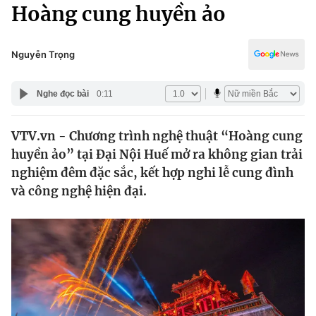
Chính trị
Hoàng cung huyền ảo
Truyền hình
Văn hóa - Giải trí
Xã hội
Y tế
Nguyễn Trọng
Đời sống
Pháp luật
Công nghệ
Nghe đọc bài
0:11
Giáo dục
Y tế
VTV.vn - Chương trình nghệ thuật “Hoàng cung
huyền ảo” tại Đại Nội Huế mở ra không gian trải
Thế giới
nghiệm đêm đặc sắc, kết hợp nghi lễ cung đình
và công nghệ hiện đại.
Tin tức
Kinh tế
Thế giới đó đây
Tài chính
Dữ liệu và đời sống
Câu chuyện quốc tế
Thị trường
Truyền hình
Góc doanh nghiệp