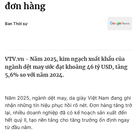
Chính trị
đơn hàng
Truyền hình
Văn hóa - Giải trí
Xã hội
Y tế
Ban Thời sự
Đời sống
Pháp luật
Công nghệ
Giáo dục
Y tế
VTV.vn - Năm 2025, kim ngạch xuất khẩu của
ngành dệt may ước đạt khoảng 46 tỷ USD, tăng
Thế giới
5,6% so với năm 2024.
Tin tức
Kinh tế
Thế giới đó đây
Năm 2025, ngành dệt may, da giày Việt Nam đang ghi
Tài chính
nhận những tín hiệu phục hồi rõ nét. Đơn hàng tăng trở
Dữ liệu và đời sống
Câu chuyện quốc tế
lại, nhiều doanh nghiệp đã có kế hoạch sản xuất đến
Thị trường
hết quý II, tạo nền tảng cho tăng trưởng ổn định ngay
Truyền hình
từ đầu năm.
Góc doanh nghiệp