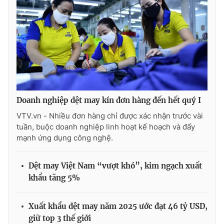
Ðiện thoại Thời báo VTV:
024.66 897 897
Email:
toasoan@vtv.vn
Liên hệ quảng cáo:
024-7300.7108
Doanh nghiệp dệt may kín đơn hàng đến hết quý I
VTV.vn - Nhiều đơn hàng chỉ được xác nhận trước vài
tuần, buộc doanh nghiệp linh hoạt kế hoạch và đẩy
mạnh ứng dụng công nghệ.
Dệt may Việt Nam “vượt khó”, kim ngạch xuất
® Cấm sao chép dưới mọi hình thức nếu không có sự chấp
khẩu tăng 5%
thuận bằng văn bản. Ghi rõ nguồn VTV.vn khi phát hành lại
thông tin từ website này.
Xuất khẩu dệt may năm 2025 ước đạt 46 tỷ USD,
giữ top 3 thế giới