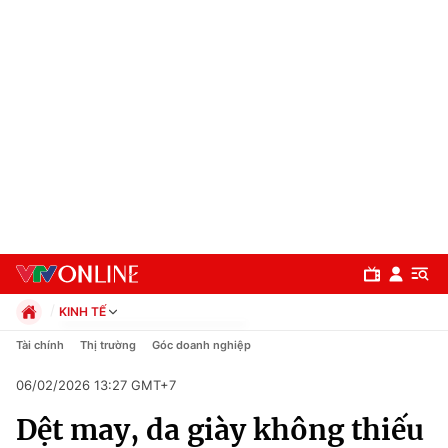
KINH TẾ
Chính trị
Tài chính
Thị trường
Góc doanh nghiệp
Xã hội
06/02/2026 13:27 GMT+7
Pháp luật
Chuyên mục
Kinh tế
Dệt may, da giày không thiếu
Thể thao