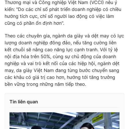
Thương mại và Công nghiệp Việt Nam (VCCI) nêu ý
kiến: "Do các chỉ số phát triển doanh nghiệp có chiều
hướng tích cực, chỉ số người lao động có việc làm
cũng có phần ổn định hơn".
THỜI BÁO VTV
Theo các chuyên gia, ngành da giày và dệt may có lực
lượng doanh nghiệp đông đảo, nếu tăng cường liên
kết chuỗi sẽ nâng cao năng lực cạnh tranh. Với tỷ lệ
Theo dõi báo trên
nội địa hóa trên 50%, cùng sự chủ động của doanh
nghiệp và vai trò kết nối của các hiệp hội, ngành dệt
may, da giày Việt Nam đang từng bước chuyển sang
Cơ quan chủ quản:
Đài Truyền hình Việt Nam
các khâu có giá trị cao hơn, hướng tới tăng trưởng
Cơ quan báo chí:
Thời báo VTV
bền vững trong những năm tiếp theo.
Giấy phép hoạt động báo in và báo điện tử số 483/GP-BTTTT
cấp ngày 29/12/2023
Tin liên quan
Tổng Biên tập:
Vũ Thanh Thủy
Phó Tổng Biên tập:
Nguyễn Thị Mỹ Hạnh, Phạm Quốc Thắng,
Nguyễn Trọng Ninh
Tổng đài VTV:
024.38 355 931 - 024.38 355 932