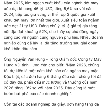
Phim VTV
Năm 2025, kim ngạch xuất khẩu của ngành dệt may
Giải trí
ước đạt khoảng 46 tỷ USD, tăng 5,6% so với năm
Hậu trường
2024, tiếp tục giữ vững vị thế Top 3 quốc gia xuất
Điện ảnh
Đời sống
khẩu dệt may lớn nhất thế giới. Xuất siêu toàn ngành
Nhân vật
Âm nhạc
ước đạt 21 tỷ USD. Đáng chú ý, tỷ lệ giá trị gia tăng
Du lịch
Khán giả
nội địa đạt khoảng 52%, cho thấy sự chủ động ngày
Giáo dục
Sao
càng cao về nguồn cung nguyên phụ liệu. Nhiều doanh
Làm đẹp
Giải sao mai
Tuyển sinh
nghiệp cũng đã lấy lại đà tăng trưởng sau giai đoạn
Công nghệ
Chất lượng cuộc sống
khó khăn đầu năm.
Học trực tuyến
Hitech Công nghệ tương lai
Ông Nguyễn Văn Hùng - Tổng Giám đốc Công ty May
Giao lưu trực tuyến
Hưng Vũ, tỉnh Hưng Yên cho biết: "Năm 2026, chúng
Sản phẩm
tôi dự kiến là một năm khởi sắc của ngành may mặc.
Lịch phát sóng
Thị trường
Đặc biệt, các đơn hàng 6 tháng đầu năm chúng tôi đã
có đầy đủ, phấn đấu mức lương và thưởng của năm
Tư vấn
2026 tăng 10% so với năm 2025. Đây cũng là một
Chuyên mục khác
bước bứt phá của các doanh nghiệp".
Emagazine
Podcast
Còn tại các doanh nghiệp da giày, đơn hàng tăng đã