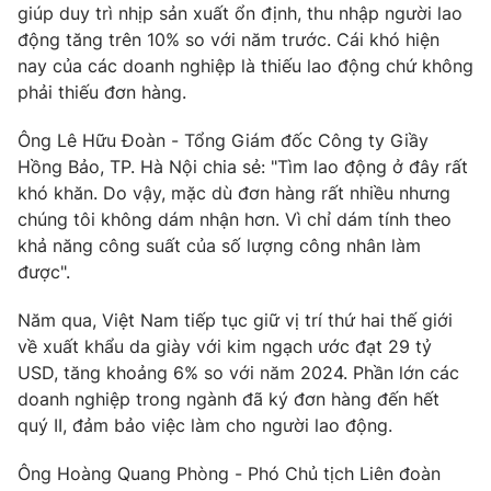
giúp duy trì nhịp sản xuất ổn định, thu nhập người lao
Photo
Infographic
động tăng trên 10% so với năm trước. Cái khó hiện
nay của các doanh nghiệp là thiếu lao động chứ không
phải thiếu đơn hàng.
Video
Shorts video
Ông Lê Hữu Đoàn - Tổng Giám đốc Công ty Giầy
VTV Money
VTV Thể thao
Hồng Bảo, TP. Hà Nội chia sẻ: "Tìm lao động ở đây rất
khó khăn. Do vậy, mặc dù đơn hàng rất nhiều nhưng
chúng tôi không dám nhận hơn. Vì chỉ dám tính theo
VTV Sức khoẻ
Bất động sản
khả năng công suất của số lượng công nhân làm
được".
Thị trường 24h
Tấm lòng Việt
Năm qua, Việt Nam tiếp tục giữ vị trí thứ hai thế giới
về xuất khẩu da giày với kim ngạch ước đạt 29 tỷ
VTV4
Vươn mình bằng AI
USD, tăng khoảng 6% so với năm 2024. Phần lớn các
doanh nghiệp trong ngành đã ký đơn hàng đến hết
VTV9
VTV8
quý II, đảm bảo việc làm cho người lao động.
Ông Hoàng Quang Phòng - Phó Chủ tịch Liên đoàn
Liên hệ tòa soạn
English