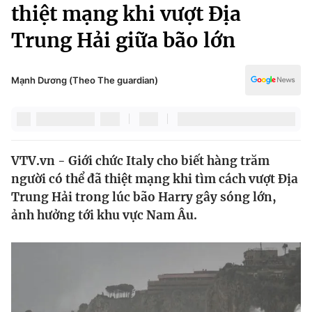
Chính trị
thiệt mạng khi vượt Địa
Truyền hình
Trung Hải giữa bão lớn
Văn hóa - Giải trí
Xã hội
Y tế
Đời sống
Mạnh Dương (Theo The guardian)
Pháp luật
Công nghệ
Giáo dục
Y tế
VTV.vn - Giới chức Italy cho biết hàng trăm
Thế giới
người có thể đã thiệt mạng khi tìm cách vượt Địa
Tin tức
Trung Hải trong lúc bão Harry gây sóng lớn,
Kinh tế
ảnh hưởng tới khu vực Nam Âu.
Thế giới đó đây
Tài chính
Dữ liệu và đời sống
Câu chuyện quốc tế
Thị trường
Truyền hình
Góc doanh nghiệp