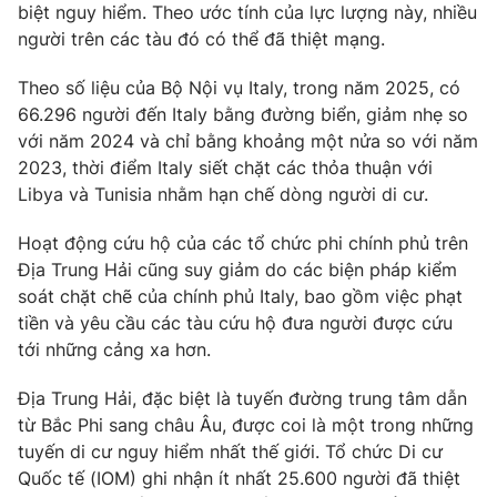
biệt nguy hiểm. Theo ước tính của lực lượng này, nhiều
người trên các tàu đó có thể đã thiệt mạng.
Theo số liệu của Bộ Nội vụ Italy, trong năm
2025
, có
THỜI BÁO VTV
66.296
người đến Italy bằng đường biển, giảm nhẹ so
với năm 2024 và chỉ bằng khoảng một nửa so với năm
2023
, thời điểm Italy siết chặt các thỏa thuận với
Libya và Tunisia nhằm hạn chế dòng người di cư.
Theo dõi báo trên
Hoạt động cứu hộ của các tổ chức phi chính phủ trên
Địa Trung Hải cũng suy giảm do các biện pháp kiểm
Cơ quan chủ quản:
Đài Truyền hình Việt Nam
soát chặt chẽ của chính phủ Italy, bao gồm việc phạt
Cơ quan báo chí:
Thời báo VTV
tiền và yêu cầu các tàu cứu hộ đưa người được cứu
Giấy phép hoạt động báo in và báo điện tử số 483/GP-BTTTT
tới những cảng xa hơn.
cấp ngày 29/12/2023
Tổng Biên tập:
Vũ Thanh Thủy
Địa Trung Hải, đặc biệt là tuyến đường trung tâm dẫn
từ Bắc Phi sang châu Âu, được coi là một trong những
Phó Tổng Biên tập:
Nguyễn Thị Mỹ Hạnh, Phạm Quốc Thắng,
Nguyễn Trọng Ninh
tuyến di cư nguy hiểm nhất thế giới. Tổ chức Di cư
Quốc tế (IOM) ghi nhận ít nhất
25.600
người đã thiệt
Tổng đài VTV:
024.38 355 931 - 024.38 355 932