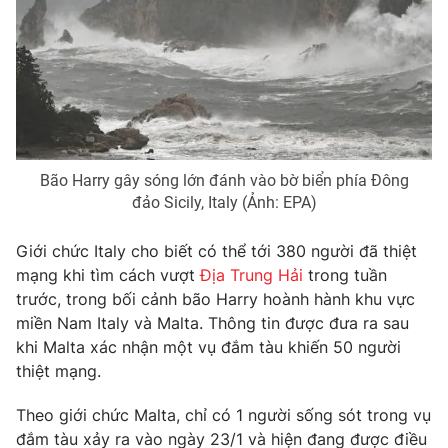
Phim VTV
Giải trí
Hậu trường
Điện ảnh
Đời sống
Nhân vật
Âm nhạc
Du lịch
Khán giả
Giáo dục
Sao
Làm đẹp
Giải sao mai
Tuyển sinh
Bão Harry gây sóng lớn đánh vào bờ biển phía Đông
Công nghệ
Chất lượng cuộc sống
đảo Sicily, Italy (Ảnh: EPA)
Học trực tuyến
Hitech Công nghệ tương lai
Giới chức Italy cho biết có thể tới
380
người đã thiệt
Giao lưu trực tuyến
mạng khi tìm cách vượt
Địa Trung Hải
trong tuần
Sản phẩm
trước, trong bối cảnh bão Harry hoành hành khu vực
Lịch phát sóng
Thị trường
miền Nam Italy và Malta. Thông tin được đưa ra sau
khi Malta xác nhận một vụ đắm tàu khiến
50
người
Tư vấn
thiệt mạng.
Chuyên mục khác
Theo giới chức Malta, chỉ có
1
người sống sót trong vụ
Emagazine
Podcast
đắm tàu xảy ra vào ngày 23/1 và hiện đang được điều