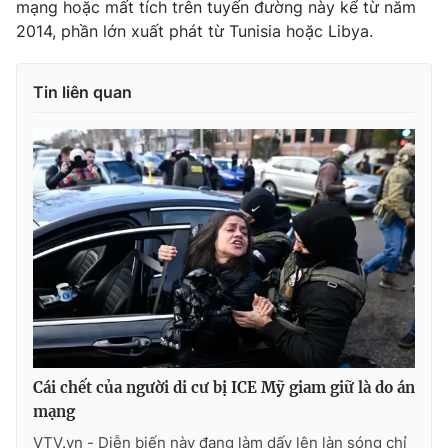
mạng hoặc mất tích trên tuyến đường này kể từ năm
Ðiện thoại Thời báo VTV:
024.66 897 897
2014
, phần lớn xuất phát từ Tunisia hoặc Libya.
Email:
toasoan@vtv.vn
Liên hệ quảng cáo:
024-7300.7108
Tin liên quan
® Cấm sao chép dưới mọi hình thức nếu không có sự chấp
thuận bằng văn bản. Ghi rõ nguồn VTV.vn khi phát hành lại
Cái chết của người di cư bị ICE Mỹ giam giữ là do án
thông tin từ website này.
mạng
VTV.vn - Diễn biến này đang làm dấy lên làn sóng chỉ