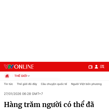
THẾ GIỚI
Chính trị
Tin tức
Thế giới đó đây
Câu chuyện quốc tế
Người Việt bốn phương
Xã hội
27/01/2026 06:28 GMT+7
Pháp luật
Chuyên mục
Kinh tế
Hàng trăm người có thể đã
Thể thao