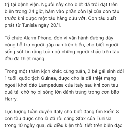
trị tại bệnh viện. Người này cho biết đã trôi dạt trên
Photo
Infographic
biển trong
24
giờ, bám vào phần còn lại của con tàu
trước khi được một tàu hàng cứu vớt. Con tàu xuất
phát từ Tunisia ngày
20/1
.
Video
Shorts video
Tổ chức Alarm Phone, đơn vị vận hành đường dây
VTV Money
VTV Thể thao
nóng hỗ trợ người gặp nạn trên biển, cho biết người
sống sót tin rằng toàn bộ những người khác trên tàu
đều đã thiệt mạng.
VTV Sức khoẻ
Bất động sản
Trong một thảm kịch khác cùng tuần,
2
bé gái sinh đôi
Thị trường 24h
Tấm lòng Việt
1
tuổi, quốc tịch Guinea, được cho là đã thiệt mạng
ngoài khơi đảo Lampedusa của Italy sau khi con tàu
quá tải chở họ bị sóng lớn đánh trúng trong cơn bão
VTV4
Vươn mình bằng AI
Harry.
VTV9
VTV8
Lực lượng tuần duyên Italy cho biết đang tìm kiếm
8
con tàu được cho là đã rời cảng Sfax của Tunisia
trong
10
ngày qua, dù điều kiện thời tiết trên biển đặc
Liên hệ tòa soạn
English