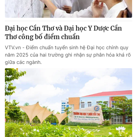
® Cấm sao chép dưới mọi hình thức nếu không có sự chấp
thuận bằng văn bản. Ghi rõ nguồn VTV.vn khi phát hành lại
Đại học Cần Thơ và Đại học Y Dược Cần
thông tin từ website này.
Thơ công bố điểm chuẩn
VTV.vn - Điểm chuẩn tuyển sinh hệ Đại học chính quy
năm 2025 của hai trường ghi nhận sự phân hóa khá rõ
giữa các ngành.