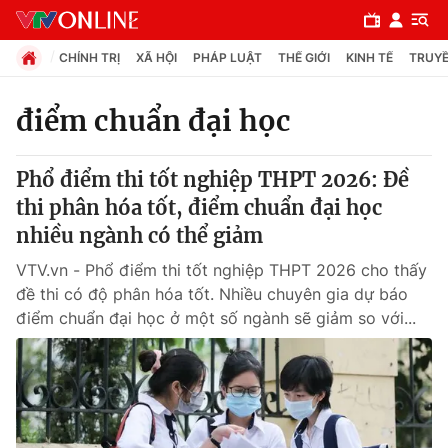
CHÍNH TRỊ
XÃ HỘI
PHÁP LUẬT
THẾ GIỚI
KINH TẾ
TRUYỀ
điểm chuẩn đại học
Chuyên mục
Phổ điểm thi tốt nghiệp THPT 2026: Đề
Chính trị
thi phân hóa tốt, điểm chuẩn đại học
nhiều ngành có thể giảm
Xã hội
VTV.vn - Phổ điểm thi tốt nghiệp THPT 2026 cho thấy
đề thi có độ phân hóa tốt. Nhiều chuyên gia dự báo
Pháp luật
điểm chuẩn đại học ở một số ngành sẽ giảm so với...
Y tế
Thế giới