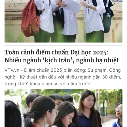
Tin tức
Kinh tế
Thế giới đó đây
Tài chính
Dữ liệu và đời sống
Câu chuyện quốc tế
Thị trường
Truyền hình
Góc doanh nghiệp
Toàn cảnh điểm chuẩn Đại học 2025:
Phim VTV
Nhiều ngành ‘kịch trần’, ngành hạ nhiệt
Giải trí
Hậu trường
VTV.vn - Điểm chuẩn 2025 biến động: Sư phạm, Công
Điện ảnh
nghệ - Kỹ thuật dẫn đầu với nhiều ngành gần 30 điểm,
Đời sống
Nhân vật
trong khi Y khoa giảm so với năm trước.
Âm nhạc
Du lịch
Khán giả
Giáo dục
Sao
Làm đẹp
Giải sao mai
Tuyển sinh
Công nghệ
Chất lượng cuộc sống
Học trực tuyến
Hitech Công nghệ tương lai