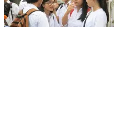
Tin mới
Video
Live
Emagazine
Trang chủ
Điểm chuẩn Đại học Bách khoa Hà Nội
năm 2024 cao nhất lên tới 28,53
VTV.vn - Đại học Bách khoa chính thức công bố điểm
chuẩn, trong đó công nghệ thông tin, khoa học máy
tính với 28,53 điểm trở thành ngành có điểm số cao...