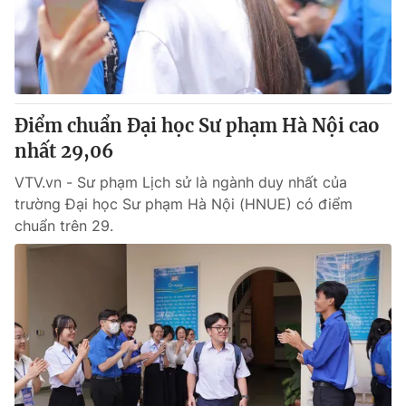
Thị trường 24h
Tấm lòng Việt
VTV4
Vươn mình bằng AI
VTV9
VTV8
Điểm chuẩn Đại học Sư phạm Hà Nội cao
nhất 29,06
Liên hệ tòa soạn
English
VTV.vn - Sư phạm Lịch sử là ngành duy nhất của
trường Đại học Sư phạm Hà Nội (HNUE) có điểm
chuẩn trên 29.
THỜI BÁO VTV
Theo dõi báo trên
Cơ quan chủ quản:
Đài Truyền hình Việt Nam
Cơ quan báo chí:
Thời báo VTV