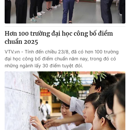
Giấy phép hoạt động báo in và báo điện tử số 483/GP-BTTTT
cấp ngày 29/12/2023
Tổng Biên tập:
Vũ Thanh Thủy
Phó Tổng Biên tập:
Nguyễn Thị Mỹ Hạnh, Phạm Quốc Thắng,
Hơn 100 trường đại học công bố điểm
Nguyễn Trọng Ninh
Tổng đài VTV:
chuẩn 2025
024.38 355 931 - 024.38 355 932
Ðiện thoại Thời báo VTV:
024.66 897 897
VTV.vn - Tính đến chiều 23/8, đã có hơn 100 trường
Email:
toasoan@vtv.vn
đại học công bố điểm chuẩn năm nay, trong đó có
Liên hệ quảng cáo:
024-7300.7108
những ngành lấy 30 điểm tuyệt đói.