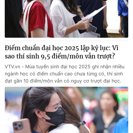
Giao lưu trực tuyến
Sản phẩm
Lịch phát sóng
Thị trường
Tư vấn
Chuyên mục khác
Điểm chuẩn đại học 2025 lập kỷ lục: Vì
Emagazine
Podcast
sao thí sinh 9,5 điểm/môn vẫn trượt?
VTV.vn - Mùa tuyển sinh đại học 2025 ghi nhận nhiều
Photo
Infographic
ngành học có điểm chuẩn cao chưa từng có, thí sinh
đạt gần 10 điểm/môn vẫn có nguy cơ trượt đại học.
Video
Shorts video
VTV Money
VTV Thể thao
VTV Sức khoẻ
Bất động sản