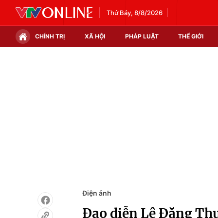
Thứ Bảy, 8/8/2026
CHÍNH TRỊ
XÃ HỘI
PHÁP LUẬT
THẾ GIỚI
Chính trị
Xã hội
Thế giới
Kinh tế
Tin tức
Tài chính
Thế giới đó đây
Thị trường
Câu chuyện quốc tế
Góc doanh nghiệp
Dữ liệu và đời sống
Điện ảnh
Đạo diễn Lê Đăng Thự