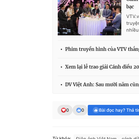
bạc
VTV.v
truyệ
nhiều
Phim truyền hình của VTV thắng 
Xem lại lễ trao giải Cánh diều 2
DV Việt Anh: Sau mười năm cũng
0
0
Bài đọc hay? Thả t
Từ khóa:
Điện ảnh Việt Nam
cánh di