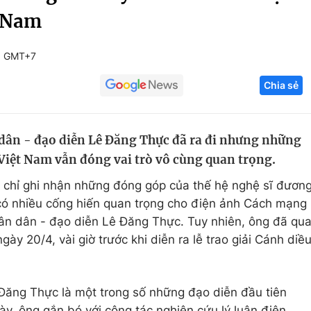
t Nam
Góc ảnh
1 GMT+7
Giáo dục
Công nghệ
Chia sẻ
Tuyển sinh
Hitech Công ng
Học trực tuyến
Sản phẩm
dân - đạo diễn Lê Đăng Thực đã ra đi nhưng những
g
Thị trường
Việt Nam vẫn đóng vai trò vô cùng quan trọng.
Tư vấn
chỉ ghi nhận những đóng góp của thế hệ nghệ sĩ đươn
 có nhiều cống hiến quan trọng cho điện ảnh Cách mạng
hân dân - đạo diễn Lê Đăng Thực. Tuy nhiên, ông đã qu
gày 20/4, vài giờ trước khi diễn ra lễ trao giải Cánh diề
Đăng Thực là một trong số những đạo diễn đầu tiên
ày, ông gắn bó với công tác nghiên cứu lý luận điện