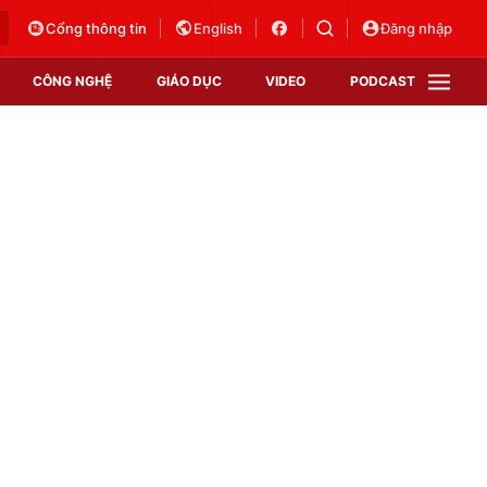
Cổng thông tin
English
Đăng nhập
CÔNG NGHỆ
GIÁO DỤC
VIDEO
PODCAST
VTV Money
VTV Thể thao
VTV Sức khoẻ
Bất động sản
Thị trường 24h
Tấm lòng Việt
Vươn mình bằng AI
VTV4
VTV8
VTV9
Lịch phát sóng
Giao lưu trực tuyến
Sự kiện