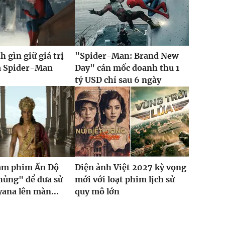
h gìn giữ giá trị
"Spider-Man: Brand New
ủa Spider-Man
Day" cán mốc doanh thu 1
tỷ USD chỉ sau 6 ngày
làm phim Ấn Độ
Điện ảnh Việt 2027 kỳ vọng
hủng" để đưa sử
mới với loạt phim lịch sử
ana lên màn...
quy mô lớn