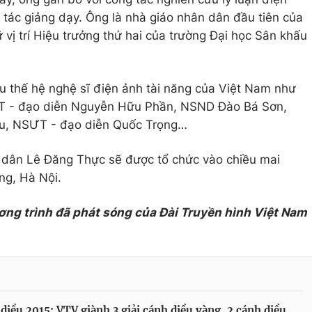
g tác giảng dạy. Ông là nhà giáo nhân dân đầu tiên của
vị trí Hiệu trưởng thứ hai của trường Đại học Sân khấu
u thế hệ nghệ sĩ điện ảnh tài năng của Việt Nam như
T - đạo diễn Nguyễn Hữu Phần, NSND Đào Bá Sơn,
, NSƯT - đạo diễn Quốc Trọng…
n dân Lê Đăng Thực sẽ được tổ chức vào chiều mai
ng, Hà Nội.
ơng trình đã phát sóng của Đài Truyền hình Việt Nam
diều 2015: VTV giành 3 giải cánh diều vàng, 2 cánh diều