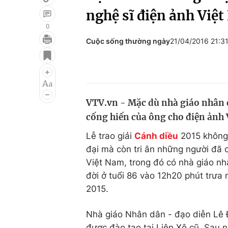
nghệ sĩ điện ảnh Việ
0
Cuộc sống thường ngày
21/04/2016 21:3
Giải trí
Đời sống
Điện ảnh
Du lịch
Âm nhạc
Làm đẹp
VTV.vn - Mặc dù nhà giáo nhân 
Sao
Chất lượng cuộc sốn
cống hiến của ông cho điện ảnh 
Lễ trao giải
Cánh diều
2015 không 
đại mà còn tri ân những người đã
Việt Nam, trong đó có nhà giáo n
đời ở tuổi 86 vào 12h20 phút trưa n
2015.
Nhà giáo Nhân dân - đạo diễn Lê 
được đào tạo tại Liên Xô cũ. Sau n