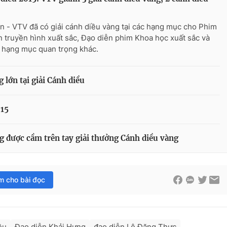
n - VTV đã có giải cánh diều vàng tại các hạng mục cho Phim
n truyền hình xuất sắc, Đạo diễn phim Khoa học xuất sắc và
 hạng mục quan trọng khác.
lớn tại giải Cánh diều
015
 được cầm trên tay giải thưởng Cánh diều vàng
im cho bài đọc
ều
Đạo diễn Khải Hưng
đạo diễn Lê Đăng Thực