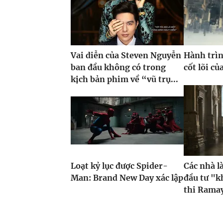
Vai diễn của Steven Nguyễn
Hành trìn
ban đầu không có trong
cốt lõi c
kịch bản phim về “vũ trụ...
Loạt kỷ lục được Spider-
Các nhà 
Man: Brand New Day xác lập
đầu tư "k
thi Ramay