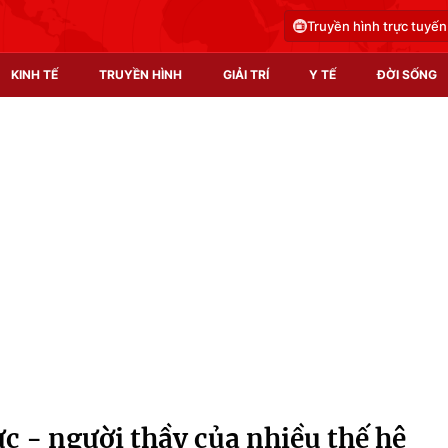
Truyền hình trực tuyến
KINH TẾ
TRUYỀN HÌNH
GIẢI TRÍ
Y TẾ
ĐỜI SỐNG
Pháp luật
Y tế
Truyền hình
Multimedia
Phim VTV
Video
Hậu trường
Shorts video
Nhân vật
Podcast
Khán giả
EMagazine
Giải sao mai
Photo
c - người thầy của nhiều thế hệ
Infographic