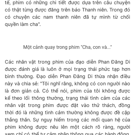
tế, phim có những chi tiết được dựa trên câu chuyện
Photo
có thật từng được đăng trên báo Thanh niên. Trong đó
Infographic
có chuyện các nam thanh niên đã tự mình từ chối
quyền làm cha".
Video
Shorts video
VTV Money
VTV Thể thao
Một cảnh quay trong phim "Cha, con và..."
Các nhân vật trong phim của đạo diễn Phan Đăng Di
VTV Sức khoẻ
Bất động sản
được đánh giá là luôn ở mọi trạng thái phức tạp hơn
bình thường. Đạo diễn Phan Đăng Di thừa nhận điều
Thị trường 24h
Tấm lòng Việt
này và chia sẻ: "Tôi nghĩ rằng, không có con người nào
là đơn giản cả. Có thể nói, phim của tôi không được
VTV4
Vươn mình bằng AI
kể theo lối thông thường, trạng thái tình cảm của các
nhân vật trong phim được đặt vào thử thách, đồng
thời đó là những tình cảm thường không được đề cập
VTV9
VTV8
thẳng thắn. Sự nguy hiểm trong các mối quan hệ của
phim không được nêu lên một cách rõ ràng, người
Liên hệ tòa soạn
English
xem chỉ có thể tự cảm nhận thông qua các hành động,