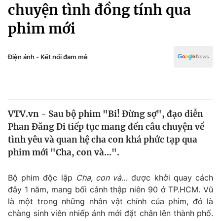
Chính trị
chuyện tình đồng tính qua
Truyền hình
phim mới
Văn hóa - Giải trí
Xã hội
Y tế
Đời sống
Điện ảnh - Kết nối đam mê
Pháp luật
Công nghệ
Giáo dục
Y tế
VTV.vn - Sau bộ phim "Bi! Đừng sợ", đạo diễn
Thế giới
Phan Đăng Di tiếp tục mang đến câu chuyện về
Tin tức
tình yêu và quan hệ cha con khá phức tạp qua
Kinh tế
phim mới "Cha, con và...".
Thế giới đó đây
Tài chính
Dữ liệu và đời sống
Câu chuyện quốc tế
Bộ phim độc lập
Cha, con và…
được khởi quay cách
Thị trường
đây 1 năm, mang bối cảnh thập niên 90 ở TP.HCM. Vũ
là một trong những nhân vật chính của phim, đó là
Truyền hình
Góc doanh nghiệp
chàng sinh viên nhiếp ảnh mới đặt chân lên thành phố.