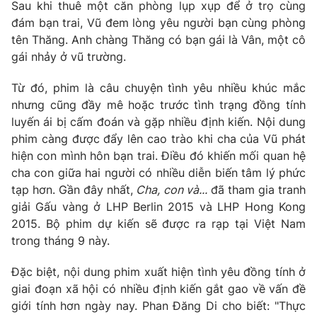
Phim VTV
Sau khi thuê một căn phòng lụp xụp để ở trọ cùng
Giải trí
đám bạn trai, Vũ đem lòng yêu người bạn cùng phòng
Hậu trường
tên Thăng. Anh chàng Thăng có bạn gái là Vân, một cô
Điện ảnh
Đời sống
gái nhảy ở vũ trường.
Nhân vật
Âm nhạc
Du lịch
Từ đó, phim là câu chuyện tình yêu nhiều khúc mắc
Khán giả
Giáo dục
Sao
nhưng cũng đầy mê hoặc trước tình trạng đồng tính
Làm đẹp
Giải sao mai
luyến ái bị cấm đoán và gặp nhiều định kiến. Nội dung
Tuyển sinh
Công nghệ
phim càng được đẩy lên cao trào khi cha của Vũ phát
Chất lượng cuộc sống
Học trực tuyến
hiện con mình hôn bạn trai. Điều đó khiến mối quan hệ
Hitech Công nghệ tương lai
cha con giữa hai người có nhiều diễn biến tâm lý phức
Giao lưu trực tuyến
tạp hơn. Gần đây nhất,
Cha, con và...
đã tham gia tranh
Sản phẩm
giải Gấu vàng ở LHP Berlin 2015 và LHP Hong Kong
Lịch phát sóng
2015. Bộ phim dự kiến sẽ được ra rạp tại Việt Nam
Thị trường
trong tháng 9 này.
Tư vấn
Đặc biệt, nội dung phim xuất hiện tình yêu đồng tính ở
Chuyên mục khác
giai đoạn xã hội có nhiều định kiến gắt gao về vấn đề
Emagazine
Podcast
giới tính hơn ngày nay. Phan Đăng Di cho biết: "Thực