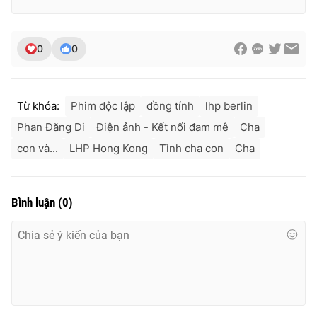
0
0
Từ khóa:
Phim độc lập
đồng tính
lhp berlin
Phan Đăng Di
Điện ảnh - Kết nối đam mê
Cha
con và...
LHP Hong Kong
Tình cha con
Cha
Bình luận
(
0
)