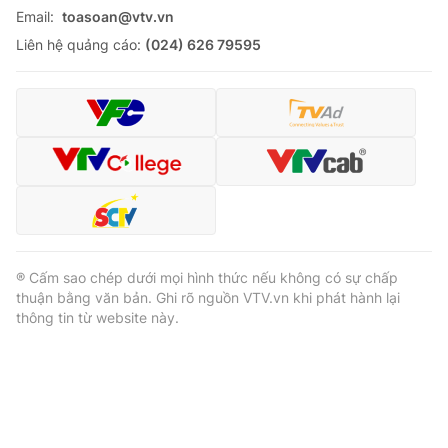
Email:
toasoan@vtv.vn
Liên hệ quảng cáo:
(024) 626 79595
® Cấm sao chép dưới mọi hình thức nếu không có sự chấp
thuận bằng văn bản. Ghi rõ nguồn VTV.vn khi phát hành lại
thông tin từ website này.