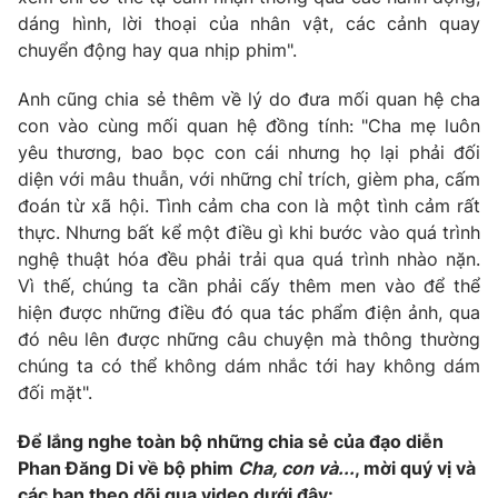
dáng hình, lời thoại của nhân vật, các cảnh quay
chuyển động hay qua nhịp phim".
Anh cũng chia sẻ thêm về lý do đưa mối quan hệ cha
THỜI BÁO VTV
con vào cùng mối quan hệ đồng tính: "Cha mẹ luôn
yêu thương, bao bọc con cái nhưng họ lại phải đối
diện với mâu thuẫn, với những chỉ trích, gièm pha, cấm
đoán từ xã hội. Tình cảm cha con là một tình cảm rất
Theo dõi báo trên
thực. Nhưng bất kể một điều gì khi bước vào quá trình
nghệ thuật hóa đều phải trải qua quá trình nhào nặn.
Cơ quan chủ quản:
Đài Truyền hình Việt Nam
Vì thế, chúng ta cần phải cấy thêm men vào để thể
Cơ quan báo chí:
Thời báo VTV
hiện được những điều đó qua tác phẩm điện ảnh, qua
đó nêu lên được những câu chuyện mà thông thường
Giấy phép hoạt động báo in và báo điện tử số 483/GP-BTTTT
cấp ngày 29/12/2023
chúng ta có thể không dám nhắc tới hay không dám
đối mặt".
Tổng Biên tập:
Vũ Thanh Thủy
Phó Tổng Biên tập:
Nguyễn Thị Mỹ Hạnh, Phạm Quốc Thắng,
Để lắng nghe toàn bộ những chia sẻ của đạo diễn
Nguyễn Trọng Ninh
Phan Đăng Di về bộ phim
Cha, con và...
, mời quý vị và
Tổng đài VTV:
024.38 355 931 - 024.38 355 932
các bạn theo dõi qua video dưới đây: