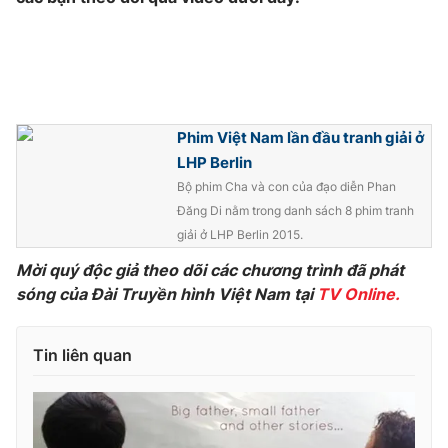
Ðiện thoại Thời báo VTV:
024.66 897 897
Email:
toasoan@vtv.vn
Liên hệ quảng cáo:
024-7300.7108
Phim Việt Nam lần đầu tranh giải ở
LHP Berlin
Bộ phim Cha và con của đạo diễn Phan
Đăng Di nằm trong danh sách 8 phim tranh
giải ở LHP Berlin 2015.
Mời quý độc giả theo dõi các chương trình đã phát
sóng của Đài Truyền hình Việt Nam tại
TV Online.
® Cấm sao chép dưới mọi hình thức nếu không có sự chấp
Tin liên quan
thuận bằng văn bản. Ghi rõ nguồn VTV.vn khi phát hành lại
thông tin từ website này.