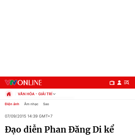
VĂN HÓA - GIẢI TRÍ
Chính trị
Điện ảnh
Âm nhạc
Sao
Xã hội
07/09/2015 14:39 GMT+7
Pháp luật
Chuyên mục
Kinh tế
Đạo diễn Phan Đăng Di kể
Thể thao