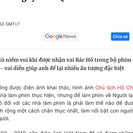
Góc ảnh
:50 GMT+7
Giáo dục
Công nghệ
Chia sẻ
Tuyển sinh
Hitech Công ng
Học trực tuyến
Sản phẩm
tỏ niềm vui khi được nhận vai Bác Hồ trong bộ phim
g
Thị trường
vai diễn giúp anh để lại nhiều ấn tượng đặc biệt
Tư vấn
ống được điện ảnh khai thác, hình ảnh
Chủ tịch Hồ Ch
 nhà làm phim thực hiện, nhưng để làm phim về Người lạ
ó đối với các nhà làm phim là phải làm thế nào để đư
 rộng một cách chân thực nhất, làm nổi bật con ngườ
ười.