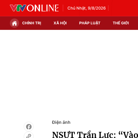
Chủ Nhật, 9/8/2026
CHÍNH TRỊ
XÃ HỘI
PHÁP LUẬT
THẾ GIỚI
Chính trị
Xã hội
Thế giới
Kinh tế
Tin tức
Tài chính
Thế giới đó đây
Thị trường
Câu chuyện quốc tế
Góc doanh nghiệp
Dữ liệu và đời sống
Điện ảnh
NSƯT Trần Lực: “Vào 