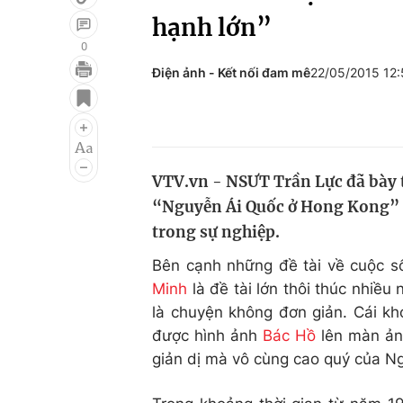
hạnh lớn”
0
Điện ảnh - Kết nối đam mê
22/05/2015 12
Giải trí
Đời sống
Điện ảnh
Du lịch
Âm nhạc
Làm đẹp
VTV.vn - NSƯT Trần Lực đã bày 
Sao
Chất lượng cuộc sốn
“Nguyễn Ái Quốc ở Hong Kong” - 
trong sự nghiệp.
Bên cạnh những đề tài về cuộc s
Minh
là đề tài lớn thôi thúc nhiều
là chuyện không đơn giản. Cái kh
được hình ảnh
Bác Hồ
lên màn ảnh
giản dị mà vô cùng cao quý của Ng