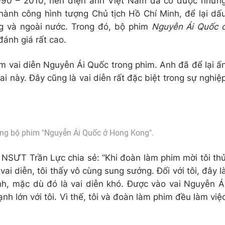
1990 – 2010, nền điện ảnh Việt Nam đã có được nhữn
hành công hình tượng Chủ tịch Hồ Chí Minh, để lại dấ
ng và ngoài nước. Trong đó, bộ phim
Nguyễn Ái Quốc 
ánh giá rất cao.
m vai diễn Nguyễn Ái Quốc trong phim. Anh đã để lại ấ
i này. Đây cũng là vai diễn rất đặc biệt trong sự nghiệ
ng bộ phim "Nguyễn Ái Quốc ở Hong Kong".
 NSƯT Trần Lực chia sẻ: “Khi đoàn làm phim mời tôi th
vai diễn, tôi thấy vô cùng sung sướng. Đối với tôi, đây l
ình, mặc dù đó là vai diễn khó. Được vào vai Nguyễn Á
nh lớn với tôi. Vì thế, tôi và đoàn làm phim đều làm việ