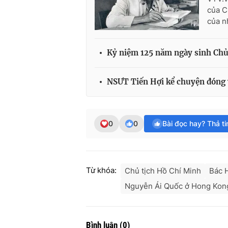
của C
của n
Kỷ niệm 125 năm ngày sinh Chủ t
NSƯT Tiến Hợi kể chuyện đóng 
0
0
Bài đọc hay? Thả t
Từ khóa:
Chủ tịch Hồ Chí Minh
Bác 
Nguyễn Ái Quốc ở Hong Kon
Bình luận
(
0
)