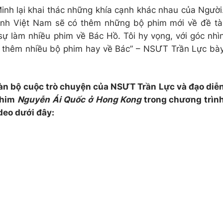
inh lại khai thác những khía cạnh khác nhau của Người
 ảnh Việt Nam sẽ có thêm những bộ phim mới về đề tà
sự làm nhiều phim về Bác Hồ. Tôi hy vọng, với góc nhì
m thêm nhiều bộ phim hay về Bác” – NSƯT Trần Lực bà
oàn bộ cuộc trò chuyện của NSƯT Trần Lực và đạo diễ
phim
Nguyễn Ái Quốc ở Hong Kong
trong chương trìn
deo dưới đây: