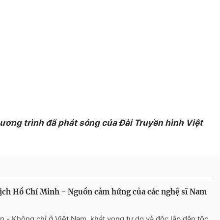
hương trình đã phát sóng của Đài Truyền hình Việt
ịch Hồ Chí Minh - Nguồn cảm hứng của các nghệ sĩ Nam
n - Không chỉ ở Việt Nam, khát vọng tự do và độc lập dân tộc