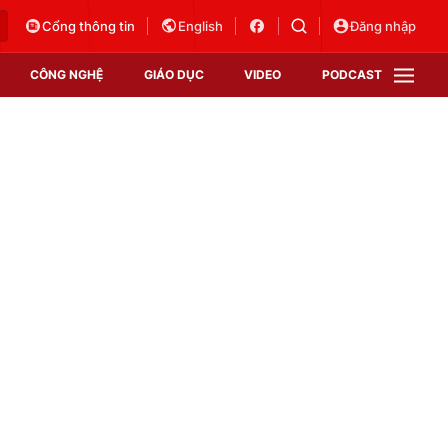
Cổng thông tin
English
Đăng nhập
CÔNG NGHỆ
GIÁO DỤC
VIDEO
PODCAST
VTV Money
VTV Thể thao
VTV Sức khoẻ
Bất động sản
Thị trường 24h
Tấm lòng Việt
Vươn mình bằng AI
VTV4
VTV8
VTV9
Lịch phát sóng
Giao lưu trực tuyến
Sự kiện