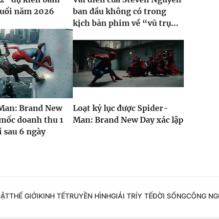
cuối năm 2026
ban đầu không có trong
kịch bản phim về “vũ trụ...
Man: Brand New
Loạt kỷ lục được Spider-
mốc doanh thu 1
Man: Brand New Day xác lập
ỉ sau 6 ngày
UẬT
THẾ GIỚI
KINH TẾ
TRUYỀN HÌNH
GIẢI TRÍ
Y TẾ
ĐỜI SỐNG
CÔNG NG