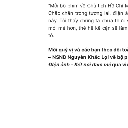
“Mỗi bộ phim về Chủ tịch Hồ Chí M
Chắc chắn trong tương lai, điện
này. Tôi thấy chúng ta chưa thực 
mới mẻ hơn, thế hệ kế cận sẽ là
tỏ.
Mời quý vị và các bạn theo dõi t
– NSND Nguyễn Khắc Lợi về bộ 
ĐIện ảnh - Kết nối đam mê
qua vi