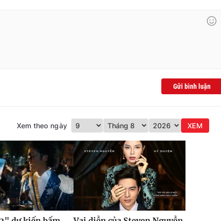
Gửi bình luận
Xem theo ngày
XEM
2" dự kiến bấm
Vai diễn của Steven Nguyễn