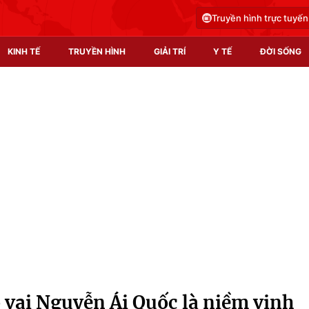
Truyền hình trực tuyến
KINH TẾ
TRUYỀN HÌNH
GIẢI TRÍ
Y TẾ
ĐỜI SỐNG
Pháp luật
Y tế
Truyền hình
Multimedia
Phim VTV
Video
Hậu trường
Shorts video
Nhân vật
Podcast
Khán giả
EMagazine
Giải sao mai
Photo
vai Nguyễn Ái Quốc là niềm vinh
Infographic