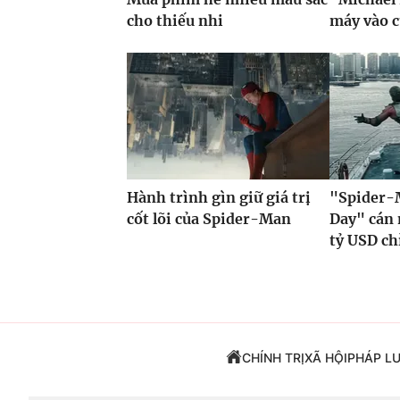
cho thiếu nhi
máy vào 
Hành trình gìn giữ giá trị
"Spider-
cốt lõi của Spider-Man
Day" cán 
tỷ USD ch
CHÍNH TRỊ
XÃ HỘI
PHÁP L