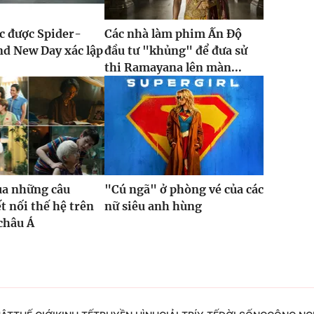
ục được Spider-
Các nhà làm phim Ấn Độ
d New Day xác lập
đầu tư "khủng" để đưa sử
thi Ramayana lên màn...
ủa những câu
"Cú ngã" ở phòng vé của các
t nối thế hệ trên
nữ siêu anh hùng
châu Á