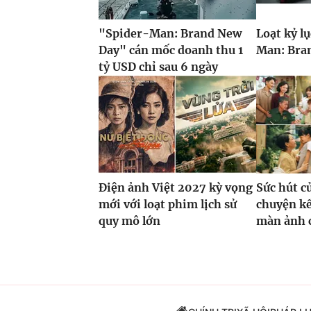
"Spider-Man: Brand New
Loạt kỷ l
Day" cán mốc doanh thu 1
Man: Bran
tỷ USD chỉ sau 6 ngày
Điện ảnh Việt 2027 kỳ vọng
Sức hút c
mới với loạt phim lịch sử
chuyện kế
quy mô lớn
màn ảnh 