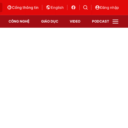
Cổng thông tin
English
Đăng nhập
CÔNG NGHỆ
GIÁO DỤC
VIDEO
PODCAST
VTV Money
VTV Thể thao
VTV Sức khoẻ
Bất động sản
Thị trường 24h
Tấm lòng Việt
Vươn mình bằng AI
VTV4
VTV8
VTV9
Lịch phát sóng
Giao lưu trực tuyến
Sự kiện