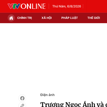
Thứ Năm, 6/8/2026
CHÍNH TRỊ
XÃ HỘI
PHÁP LUẬT
THẾ GIỚI
Chính trị
Xã hội
Thế giới
Kinh tế
Tin tức
Tài chính
Thế giới đó đây
Thị trường
Câu chuyện quốc tế
Góc doanh nghiệp
Dữ liệu và đời sống
Điện ảnh
Trương Ngọc Ánh và c