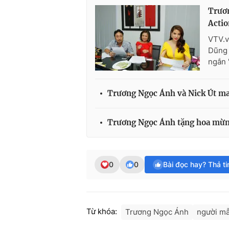
Trươn
Acti
VTV.v
Dũng 
ngắn "
Trương Ngọc Ánh và Nick Út m
Trương Ngọc Ánh tặng hoa mừng
0
0
Bài đọc hay? Thả t
Từ khóa:
Trương Ngọc Ánh
người m