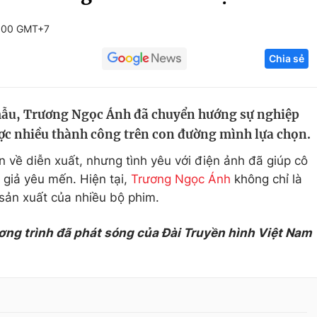
Góc ảnh
:00 GMT+7
Chia sẻ
Giáo dục
Công nghệ
Tuyển sinh
Hitech Công ng
mẫu, Trương Ngọc Ánh đã chuyển hướng sự nghiệp
Học trực tuyến
Sản phẩm
ược nhiều thành công trên con đường mình lựa chọn.
g
Thị trường
về diễn xuất, nhưng tình yêu với điện ảnh đã giúp cô
Tư vấn
giả yêu mến. Hiện tại,
Trương Ngọc Ánh
không chỉ là
 sản xuất của nhiều bộ phim.
ơng trình đã phát sóng của Đài Truyền hình Việt Nam