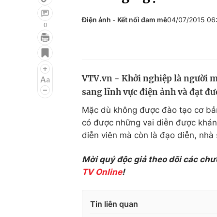
Điện ảnh - Kết nối đam mê
04/07/2015 06
0
Giải trí
Đời sống
Điện ảnh
Du lịch
VTV.vn - Khởi nghiệp là người 
Âm nhạc
Làm đẹp
sang lĩnh vực điện ảnh và đạt đ
Sao
Chất lượng cuộc sốn
Mặc dù không được đào tạo cơ bản 
có được những vai diễn được khán 
diễn viên mà còn là đạo diễn, nhà
Mời quý độc giả theo dõi các chư
TV Online
!
Tin liên quan