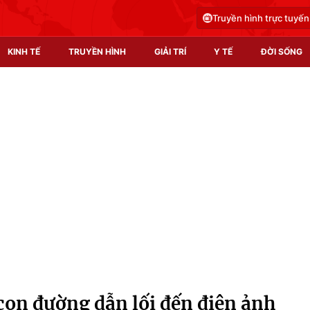
Truyền hình trực tuyến
KINH TẾ
TRUYỀN HÌNH
GIẢI TRÍ
Y TẾ
ĐỜI SỐNG
Pháp luật
Y tế
Truyền hình
Multimedia
Phim VTV
Video
Hậu trường
Shorts video
Nhân vật
Podcast
Khán giả
EMagazine
Giải sao mai
Photo
on đường dẫn lối đến điện ảnh
Infographic