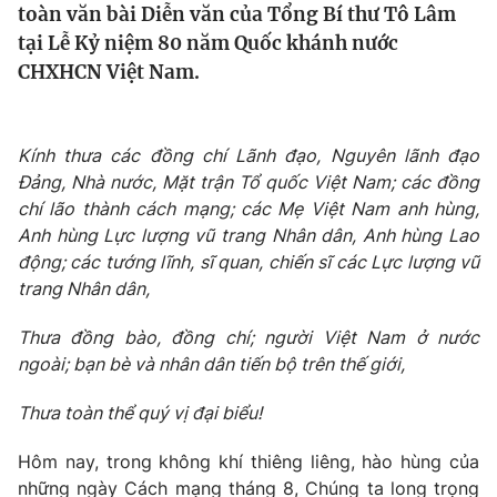
toàn văn bài Diễn văn của Tổng Bí thư Tô Lâm
Tin tức
tại Lễ Kỷ niệm 80 năm Quốc khánh nước
Kinh tế
CHXHCN Việt Nam.
Thế giới đó đây
Tài chính
Dữ liệu và đời sống
Câu chuyện quốc tế
Thị trường
Kính thưa các đồng chí
L
ãnh đạo,
N
guyên lãnh đạo
Truyền hình
Góc doanh nghiệp
Đảng, Nhà nước, Mặt trận Tổ quốc Việt Nam;
c
á
c
đồng
chí lão thành cách mạng
; các
Mẹ Việt Nam anh hùng
,
Phim VTV
Anh hùng Lực lượng vũ trang
N
hân dân, Anh hùng Lao
Giải trí
động
;
các tướng lĩnh
,
sĩ quan, chiến sĩ các
L
ực lượng vũ
Hậu trường
Điện ảnh
trang
Nhân dân,
Đời sống
Nhân vật
Âm nhạc
T
hưa đồng bào, đồng chí;
người Việt Nam
ở nước
Du lịch
Khán giả
ngoài; bạn bè
và nhân dân tiến bộ trên thế giới
,
Giáo dục
Sao
Làm đẹp
Giải sao mai
Thưa toàn thể quý vị đại biểu!
Tuyển sinh
Công nghệ
Chất lượng cuộc sống
Học trực tuyến
Hôm nay, trong không khí thiêng liêng, hào hùng của
Hitech Công nghệ tương lai
những ngày Cách mạng tháng 8, Chúng ta long trọng