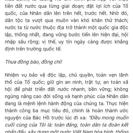
tiễn đất nước qua từng giai đoạn; đặt lợi ích của Tổ
quốc, của Nhân dân lên trên hết, trước hết. Nhờ đó,
® Cấm sao chép dưới mọi hình thức nếu không có sự chấp
dân tộc ta vượt qua muôn vàn khó khăn thử thách;
thuận bằng văn bản. Ghi rõ nguồn VTV.vn khi phát hành lại
nước ta từ nước thuộc địa trở thành một quốc gia độc
thông tin từ website này.
lập, thống nhất, đang vững bước tiến lên hiện đại, hội
nhập sâu rộng; vị thế, uy tín ngày càng được khẳng
định trên trường quốc tế.
Thưa
đồng bào, đồng chí
!
Nhiệm vụ bảo vệ độc lập, chủ quyền, toàn vẹn lãnh
thổ của Tổ quốc; giữ gìn an ninh, trật tự, an toàn xã
hội để phát triển đất nước nhanh, bền vững; không
ngừng nâng cao đời sống và hạnh phúc của Nhân dân
đang là mệnh lệnh hành động của chúng ta. Thực hiện
thành công ba mục tiêu đó, chính là hoàn thành ước
nguyện của Bác Hồ trước lúc đi xa:
"Điều mong muốn
cuối cùng của Tôi là: toàn đảng, toàn dân ta đoàn kết
phấn đấu, xây dựng một nước Việt Nam hòa bình, thống