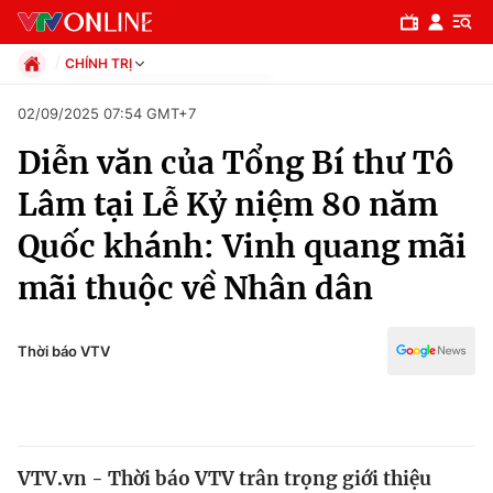
CHÍNH TRỊ
Chính trị
02/09/2025 07:54 GMT+7
Xã hội
Diễn văn của Tổng Bí thư Tô
Pháp luật
Chuyên mục
Kinh tế
Lâm tại Lễ Kỷ niệm 80 năm
Thể thao
Chính trị
Quốc khánh: Vinh quang mãi
Truyền hình
Văn hóa - Giải trí
mãi thuộc về Nhân dân
Xã hội
Y tế
Đời sống
Pháp luật
Thời báo VTV
Công nghệ
Giáo dục
Y tế
Thế giới
VTV.vn - Thời báo VTV trân trọng giới thiệu