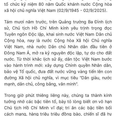
Giao lưu trực tuyến
tổ chức kỷ niệm 80 năm Quốc khánh nước Cộng hòa
Sản phẩm
xã hội chủ nghĩa Việt Nam (02/9/1945 - 02/9/2025).
Lịch phát sóng
Thị trường
Tám mươi năm trước, trên Quảng trường Ba Đình lịch
Tư vấn
sử, Chủ tịch Hồ Chí Minh kính yêu trịnh trọng đọc
Chuyên mục khác
Tuyên ngôn Độc lập, khai sinh nước Việt Nam Dân chủ
Cộng hòa, nay là nước Cộng hòa Xã hội Chủ nghĩa
Emagazine
Podcast
Việt Nam, nhà nước Dân chủ Nhân dân đầu tiên ở
Đông Nam Á, mở ra kỷ nguyên độc lập, tự do cho đất
Photo
Infographic
nước. Từ thời khắc lịch sử ấy, dân tộc Việt Nam bước
vào hành trình mới: xây dựng Chính quyền Nhân dân,
bảo vệ Tổ quốc, đưa đất nước vững vàng tiến lên con
Video
Shorts video
đường Xã hội chủ nghĩa, vì mục tiêu "Dân giàu, nước
mạnh, dân chủ, công bằng, văn minh".
VTV Money
VTV Thể thao
Trong giờ phút thiêng liêng này, chúng ta thành kính
tưởng nhớ các bậc tiên tổ
,
bày tỏ lòng biết ơn vô hạn
VTV Sức khoẻ
Bất động sản
Chủ tịch Hồ Chí Minh vĩ đại; tri ân các bậc tiền bối
cách mạng, hàng triệu triệu đồng bào, chiến sĩ đã hy