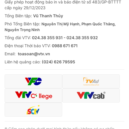
Giấy phép hoạt động báo in và báo điện tử số 483/GP-BTTTT
cấp ngày 29/12/2023
Tổng Biên tập:
Vũ Thanh Thủy
Phó Tổng Biên tập:
Nguyễn Thị Mỹ Hạnh, Phạm Quốc Thắng,
Nguyễn Trọng Ninh
Tổng đài VTV:
024.38 355 931 - 024.38 355 932
Ðiện thoại Thời báo VTV:
0988 671 671
Email:
toasoan@vtv.vn
Liên hệ quảng cáo:
(024) 626 79595
® Cấm sao chép dưới mọi hình thức nếu không có sự chấp