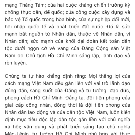
mạng Tháng Tám; của hai cuộc kháng chiến trường kỳ
Giấy phép hoạt động báo in và báo điện tử số 483/GP-BTTTT
cấp ngày 29/12/2023
chống thực dân, đế quốc; của công cuộc xây dựng và
bảo vệ Tổ quốc trong hòa bình; của sự nghiệp đổi mới,
Tổng Biên tập:
Vũ Thanh Thủy
hội nhập quốc tế và phát triển đất nước. Đó là sức
Phó Tổng Biên tập:
Nguyễn Thị Mỹ Hạnh, Phạm Quốc Thắng,
mạnh bắt nguồn từ Nhân dân, thuộc về Nhân dân, vì
Nguyễn Trọng Ninh
Nhân dân; sức mạnh của khối đại đoàn kết toàn dân
Tổng đài VTV:
024.38 355 931 - 024.38 355 932
tộc dưới ngọn cờ vẻ vang của Đảng Cộng sản Việt
Ðiện thoại Thời báo VTV:
024.66 897 897
Nam do Chủ tịch Hồ Chí Minh sáng lập, lãnh đạo
và
Email:
toasoan@vtv.vn
rèn luyện.
Liên hệ quảng cáo:
024-7300.7108
Chúng ta tự hào khẳng định rằng: Mọi thắng lợi của
cách mạng Việt Nam đều gắn liền với vai trò lãnh đạo
đúng đắn, sáng suốt của Đảng và tư tưởng, đạo đức,
phong cách Hồ Chí Minh. Đảng ta, đội tiên phong của
giai cấp công nhân, đồng thời là đội tiên phong của
Nhân dân lao động và của dân tộc Việt Nam, luôn kiên
định mục tiêu độc lập dân tộc gắn liền với chủ nghĩa
xã hội; vận dụng và phát triển sáng tạo chủ nghĩa
Mác-Lênin, tư tưởng Hồ Chí Minh phù hợp với thực