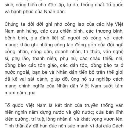
Thị trường 24h
Tấm lòng Việt
sinh, cống hiến cho độc lập, tự do, thống nhất Tổ quốc
và hạnh phúc của Nhân dân.
VTV4
Vươn mình bằng AI
Chúng ta đời đời ghi nhớ công lao của các Mẹ
Việt
Nam anh hùng, các cựu chiến binh, các thương binh,
VTV9
VTV8
bệnh binh, gia đình liệt sĩ, người có công với cách
mạng; khắc ghi những công lao đóng góp của đội ngũ
công nhân, nông dân, doanh nhân, trí thức, văn nghệ
Liên hệ tòa soạn
English
sĩ, phụ lão, thanh niên, phụ nữ, các cháu thiếu nhi,
đồng bào các tôn giáo, các dân tộc, đồng bào ta ở
nước ngoài, bạn bè và Nhân dân tiến bộ trên thế giới
đã kề vai sát cánh, giúp đỡ, ủng hộ sự nghiệp cách
THỜI BÁO VTV
mạng chính nghĩa của Nhân dân Việt Nam suốt tám
mươi năm qua.
Theo dõi báo trên
Tổ quốc Việt Nam là kết tinh của truyền thống văn
hiến
nghìn năm dựng nước và giữ nước; của bản lĩnh
Cơ quan chủ quản:
Đài Truyền hình Việt Nam
kiên cường, trí tuệ
,
lòng nhân ái và khát vọng vươn lên.
Cơ quan báo chí:
Thời báo VTV
Tinh thần ấy đã hun đúc nên sức mạnh vĩ đại
của Cách