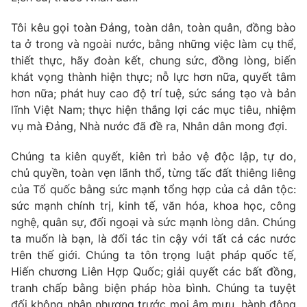
Tôi kêu gọi toàn Đảng, toàn dân, toàn quân, đồng bào
ta ở trong và ngoài nước, bằng những việc làm cụ thể,
thiết thực, hãy đoàn kết, chung sức, đồng lòng, biến
khát vọng thành hiện thực; nỗ lực hơn nữa, quyết tâm
hơn nữa; phát huy cao độ trí tuệ, sức sáng tạo và bản
lĩnh Việt Nam; thực hiện thắng lợi các mục tiêu, nhiệm
vụ mà Đảng, Nhà nước đã đề ra, Nhân dân mong đợi.
Chúng ta kiên quyết, kiên trì bảo vệ độc lập, tự do,
chủ quyền, toàn vẹn lãnh thổ, từng tấc đất thiêng liêng
của Tổ quốc bằng sức mạnh tổng hợp của cả dân tộc:
sức mạnh chính trị, kinh tế, văn hóa, khoa học, công
nghệ, quân sự, đối ngoại và sức mạnh lòng dân. Chúng
ta muốn là bạn, là đối tác tin cậy với tất cả các nước
trên thế giới. Chúng ta tôn trọng luật pháp quốc tế,
Hiến chương Liên Hợp Quốc; giải quyết các bất đồng,
tranh chấp bằng biện pháp hòa bình. Chúng ta tuyệt
đối không nhân nhượng trước mọi âm mưu, hành động