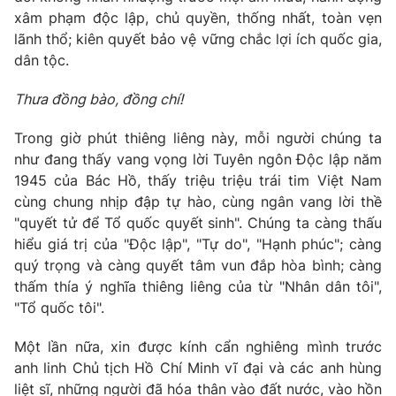
xâm phạm độc lập, chủ quyền, thống nhất, toàn vẹn
lãnh thổ; kiên quyết bảo vệ vững chắc lợi ích quốc gia,
dân tộc.
Thưa
đồng
bào
, đồng chí
!
Trong giờ phút thiêng liêng này, mỗi người chúng ta
như đang thấy vang vọng lời Tuyên ngôn Độc lập năm
1945 của Bác Hồ, thấy triệu triệu trái tim Việt Nam
cùng chung nhịp đập tự hào, cùng ngân vang lời thề
"quyết tử để Tổ quốc quyết sinh". Chúng ta càng thấu
hiểu giá trị của "Độc lập", "Tự do", "Hạnh phúc"; càng
quý trọng và càng quyết tâm vun đắp hòa bình; càng
thấm thía ý nghĩa thiêng liêng của từ "Nhân dân tôi",
"Tổ quốc tôi".
Một lần nữa, xin được kính cẩn nghiêng mình trước
anh linh Chủ tịch Hồ Chí Minh vĩ đại và các anh hùng
liệt sĩ, những người đã hóa thân vào đất nước, vào hồn