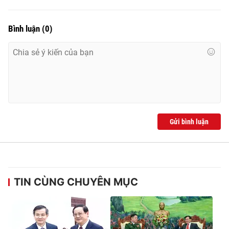
Bình luận
(
0
)
Gửi bình luận
TIN CÙNG CHUYÊN MỤC