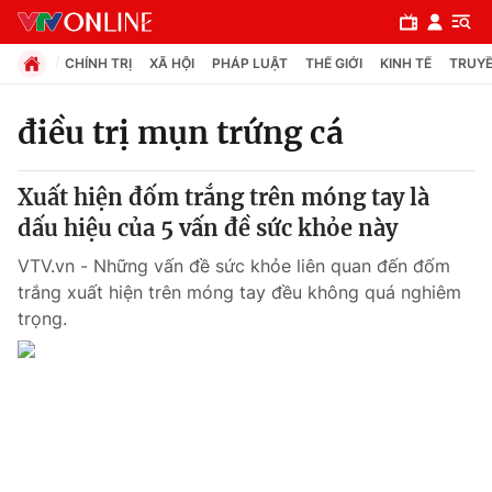
CHÍNH TRỊ
XÃ HỘI
PHÁP LUẬT
THẾ GIỚI
KINH TẾ
TRUYỀ
điều trị mụn trứng cá
Chuyên mục
Xuất hiện đốm trắng trên móng tay là
Chính trị
dấu hiệu của 5 vấn đề sức khỏe này
VTV.vn - Những vấn đề sức khỏe liên quan đến đốm
Xã hội
trắng xuất hiện trên móng tay đều không quá nghiêm
trọng.
Pháp luật
Y tế
Thế giới