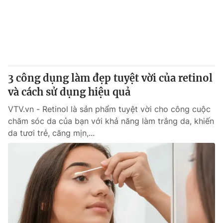
Tin tức
Kinh tế
Thế giới đó đây
Tài chính
Dữ liệu và đời sống
Câu chuyện quốc tế
Thị trường
3 công dụng làm đẹp tuyệt vời của retinol
Truyền hình
Góc doanh nghiệp
và cách sử dụng hiệu quả
Phim VTV
Giải trí
VTV.vn - Retinol là sản phẩm tuyệt vời cho công cuộc
Hậu trường
chăm sóc da của bạn với khả năng làm trắng da, khiến
Điện ảnh
da tươi trẻ, căng mịn,...
Đời sống
Nhân vật
Âm nhạc
Du lịch
Khán giả
Giáo dục
Sao
Làm đẹp
Giải sao mai
Tuyển sinh
Công nghệ
Chất lượng cuộc sống
Học trực tuyến
Hitech Công nghệ tương lai