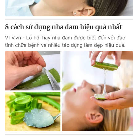
Giấy phép hoạt động báo in và báo điện tử số 483/GP-BTTTT
cấp ngày 29/12/2023
Tổng Biên tập:
Vũ Thanh Thủy
8 cách sử dụng nha đam hiệu quả nhất
Phó Tổng Biên tập:
Nguyễn Thị Mỹ Hạnh, Phạm Quốc Thắng,
Nguyễn Trọng Ninh
VTV.vn - Lô hội hay nha đam được biết đến với đặc
Tổng đài VTV:
024.38 355 931 - 024.38 355 932
tính chữa bệnh và nhiều tác dụng làm đẹp hiệu quả.
Ðiện thoại Thời báo VTV:
024.66 897 897
Email:
toasoan@vtv.vn
Liên hệ quảng cáo:
024-7300.7108