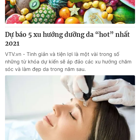
Thị trường 24h
Tấm lòng Việt
VTV4
Vươn mình bằng AI
Dự báo 5 xu hướng dưỡng da “hot” nhất
VTV9
VTV8
2021
VTV.vn - Tinh giản và tiện lợi là một vài trong số
Liên hệ tòa soạn
English
những từ khóa dự kiến sẽ áp đảo các xu hướng chăm
sóc và làm đẹp da trong năm sau.
THỜI BÁO VTV
Theo dõi báo trên
Cơ quan chủ quản:
Đài Truyền hình Việt Nam
Cơ quan báo chí:
Thời báo VTV