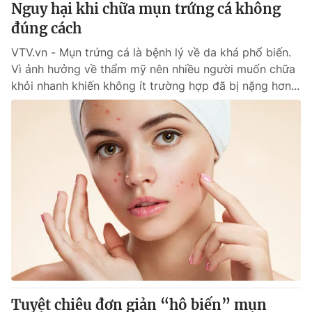
Nguy hại khi chữa mụn trứng cá không
đúng cách
® Cấm sao chép dưới mọi hình thức nếu không có sự chấp
VTV.vn - Mụn trứng cá là bệnh lý về da khá phổ biến.
thuận bằng văn bản. Ghi rõ nguồn VTV.vn khi phát hành lại
thông tin từ website này.
Vì ảnh hưởng về thẩm mỹ nên nhiều người muốn chữa
khỏi nhanh khiến không ít trường hợp đã bị nặng hơn...
Tuyệt chiêu đơn giản “hô biến” mụn