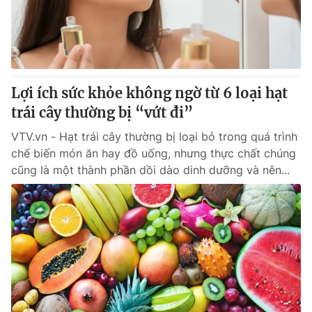
Giao lưu trực tuyến
Sản phẩm
Lịch phát sóng
Thị trường
Tư vấn
Lợi ích sức khỏe không ngờ từ 6 loại hạt
Chuyên mục khác
trái cây thường bị “vứt đi”
Emagazine
Podcast
VTV.vn - Hạt trái cây thường bị loại bỏ trong quá trình
chế biến món ăn hay đồ uống, nhưng thực chất chúng
Photo
Infographic
cũng là một thành phần dồi dào dinh dưỡng và nên...
Video
Shorts video
VTV Money
VTV Thể thao
VTV Sức khoẻ
Bất động sản