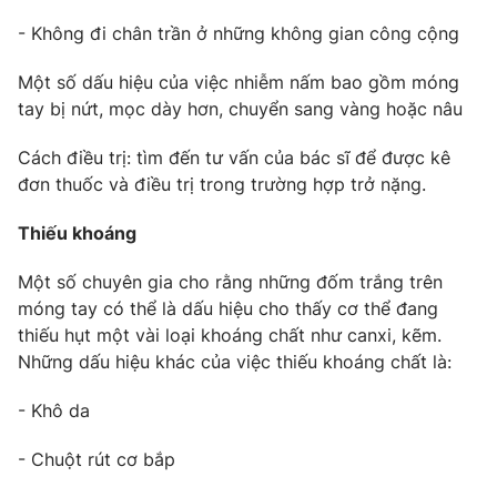
- Không đi chân trần ở những không gian công cộng
Photo
Infographic
Một số dấu hiệu của việc nhiễm nấm bao gồm móng
Video
Shorts video
tay bị nứt, mọc dày hơn, chuyển sang vàng hoặc nâu
Cách điều trị: tìm đến tư vấn của bác sĩ để được kê
VTV Money
VTV Thể thao
đơn thuốc và điều trị trong trường hợp trở nặng.
VTV Sức khoẻ
Bất động sản
Thiếu khoáng
Một số chuyên gia cho rằng những đốm trắng trên
Thị trường 24h
Tấm lòng Việt
móng tay có thể là dấu hiệu cho thấy cơ thể đang
thiếu hụt một vài loại khoáng chất như canxi, kẽm.
VTV4
Vươn mình bằng AI
Những dấu hiệu khác của việc thiếu khoáng chất là:
- Khô da
VTV9
VTV8
- Chuột rút cơ bắp
Liên hệ tòa soạn
English