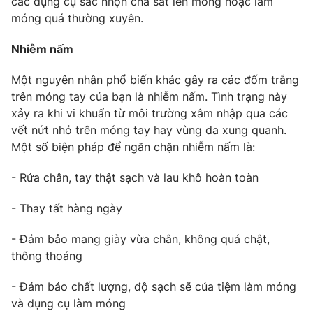
các dụng cụ sắc nhọn chà sát lên móng hoặc làm
Phim VTV
Giải trí
móng quá thường xuyên.
Hậu trường
Điện ảnh
Nhiễm nấm
Đời sống
Nhân vật
Âm nhạc
Một nguyên nhân phổ biến khác gây ra các đốm trắng
Du lịch
Khán giả
Giáo dục
trên móng tay của bạn là nhiễm nấm. Tình trạng này
Sao
Làm đẹp
xảy ra khi vi khuẩn từ môi trường xâm nhập qua các
Giải sao mai
Tuyển sinh
vết nứt nhỏ trên móng tay hay vùng da xung quanh.
Công nghệ
Chất lượng cuộc sống
Một số biện pháp để ngăn chặn nhiễm nấm là:
Học trực tuyến
Hitech Công nghệ tương lai
Giao lưu trực tuyến
- Rửa chân, tay thật sạch và lau khô hoàn toàn
Sản phẩm
- Thay tất hàng ngày
Lịch phát sóng
Thị trường
- Đảm bảo mang giày vừa chân, không quá chật,
Tư vấn
thông thoáng
Chuyên mục khác
- Đảm bảo chất lượng, độ sạch sẽ của tiệm làm móng
Emagazine
Podcast
và dụng cụ làm móng