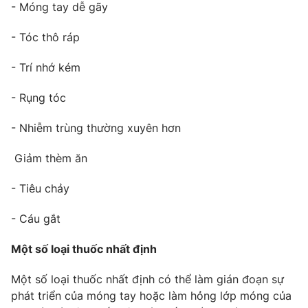
- Móng tay dễ gãy
- Tóc thô ráp
THỜI BÁO VTV
- Trí nhớ kém
- Rụng tóc
Theo dõi báo trên
- Nhiễm trùng thường xuyên hơn
Cơ quan chủ quản:
Đài Truyền hình Việt Nam
Giảm thèm ăn
Cơ quan báo chí:
Thời báo VTV
Giấy phép hoạt động báo in và báo điện tử số 483/GP-BTTTT
- Tiêu chảy
cấp ngày 29/12/2023
- Cáu gắt
Tổng Biên tập:
Vũ Thanh Thủy
Phó Tổng Biên tập:
Nguyễn Thị Mỹ Hạnh, Phạm Quốc Thắng,
Một số loại thuốc nhất định
Nguyễn Trọng Ninh
Tổng đài VTV:
024.38 355 931 - 024.38 355 932
Một số loại thuốc nhất định có thể làm gián đoạn sự
Ðiện thoại Thời báo VTV:
024.66 897 897
phát triển của móng tay hoặc làm hỏng lớp móng của