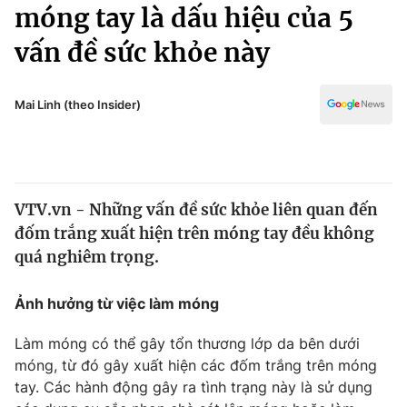
Chính trị
móng tay là dấu hiệu của 5
Truyền hình
vấn đề sức khỏe này
Văn hóa - Giải trí
Xã hội
Y tế
Đời sống
Mai Linh (theo Insider)
Pháp luật
Công nghệ
Giáo dục
Y tế
VTV.vn - Những vấn đề sức khỏe liên quan đến
Thế giới
đốm trắng xuất hiện trên móng tay đều không
Tin tức
quá nghiêm trọng.
Kinh tế
Thế giới đó đây
Ảnh hưởng từ việc làm móng
Tài chính
Dữ liệu và đời sống
Câu chuyện quốc tế
Thị trường
Làm móng có thể gây tổn thương lớp da bên dưới
móng, từ đó gây xuất hiện các đốm trắng trên móng
Truyền hình
Góc doanh nghiệp
tay. Các hành động gây ra tình trạng này là sử dụng