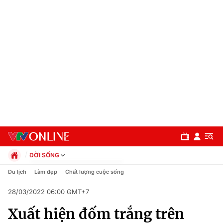
ĐỜI SỐNG
Chính trị
Du lịch
Làm đẹp
Chất lượng cuộc sống
Xã hội
28/03/2022 06:00 GMT+7
Pháp luật
Chuyên mục
Kinh tế
Xuất hiện đốm trắng trên
Thể thao