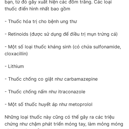
Email:
toasoan@vtv.vn
bạn, từ đó gây xuất hiện các đốm trắng. Các loại
thuốc điển hình nhất bao gồm
Liên hệ quảng cáo:
024-7300.7108
- Thuốc hóa trị cho bệnh ung thư
- Retinoids (được sử dụng để điều trị mụn trứng cá)
- Một số loại thuốc kháng sinh (có chứa sulfonamide,
cloxacillin)
- Lithium
- Thuốc chống co giật như carbamazepine
® Cấm sao chép dưới mọi hình thức nếu không có sự chấp
- Thuốc chống nấm như itraconazole
thuận bằng văn bản. Ghi rõ nguồn VTV.vn khi phát hành lại
thông tin từ website này.
- Một số thuốc huyết áp như metoprolol
Những loại thuốc này cũng có thể gây ra các triệu
chứng như chậm phát triển móng tay, làm mỏng móng