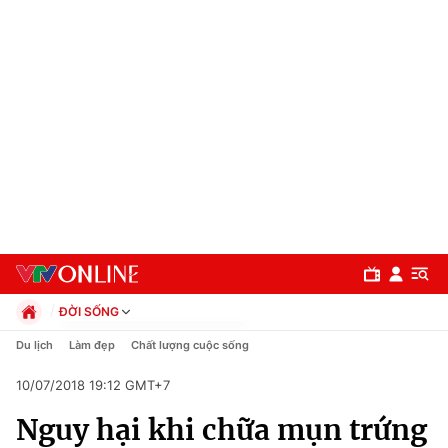
ĐỜI SỐNG
Chính trị
Du lịch
Làm đẹp
Chất lượng cuộc sống
Xã hội
10/07/2018 19:12 GMT+7
Pháp luật
Chuyên mục
Kinh tế
Nguy hại khi chữa mụn trứng
Thể thao