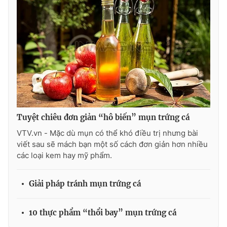
Ðiện thoại Thời báo VTV:
024.66 897 897
Email:
toasoan@vtv.vn
Liên hệ quảng cáo:
024-7300.7108
Tuyệt chiêu đơn giản “hô biến” mụn trứng cá
VTV.vn - Mặc dù mụn có thể khó điều trị nhưng bài
viết sau sẽ mách bạn một số cách đơn giản hơn nhiều
các loại kem hay mỹ phẩm.
® Cấm sao chép dưới mọi hình thức nếu không có sự chấp
Giải pháp tránh mụn trứng cá
thuận bằng văn bản. Ghi rõ nguồn VTV.vn khi phát hành lại
thông tin từ website này.
10 thực phẩm “thổi bay” mụn trứng cá