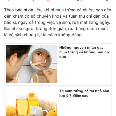
Phim VTV
Giải trí
Theo bác sĩ da liễu, khi bị mụn trứng cá nhiều, bạn nên
Hậu trường
đến khám cơ sở chuyên khoa và tuân thủ chỉ dẫn của
Điện ảnh
Đời sống
Nhân vật
bác sĩ, ngay cả trong việc vệ sinh, rửa mặt hàng ngày.
Âm nhạc
Bởi nhiều người tưởng đơn giản, rửa bằng nước muối
Du lịch
Khán giả
là vệ sinh nhưng lại là cách không đúng.
Giáo dục
Sao
Làm đẹp
Giải sao mai
Tuyển sinh
Những nguyên nhân gây
Công nghệ
Chất lượng cuộc sống
mụn trứng cá không nên bỏ
Học trực tuyến
qua
Hitech Công nghệ tương lai
Giao lưu trực tuyến
Sản phẩm
Lịch phát sóng
Thị trường
Trị mụn trứng cá tại nhà cần
Tư vấn
lưu ý 7 điểm sau
Chuyên mục khác
Emagazine
Podcast