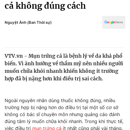
Chính trị
cá không đúng cách
Truyền hình
Văn hóa - Giải trí
Xã hội
Y tế
Nguyệt Ánh (Ban Thời sự)
Đời sống
Pháp luật
Công nghệ
Giáo dục
Y tế
VTV.vn - Mụn trứng cá là bệnh lý về da khá phổ
biến. Vì ảnh hưởng về thẩm mỹ nên nhiều người
Thế giới
muốn chữa khỏi nhanh khiến không ít trường
hợp đã bị nặng hơn khi điều trị sai cách.
Tin tức
Kinh tế
Thế giới đó đây
Tài chính
Ngoài nguyên nhân dùng thuốc không đúng, nhiều
Dữ liệu và đời sống
Câu chuyện quốc tế
trường hợp bị nặng hơn do điều trị tại một số cơ sở
Thị trường
không có bác sĩ chuyên môn nhưng quảng cáo đánh
Truyền hình
Góc doanh nghiệp
đúng tâm lý muốn chữa khỏi nhanh. Trong khi thực tế,
việc điều trị
mụn trứng cá
ít nhất cũng phải vài tháng.