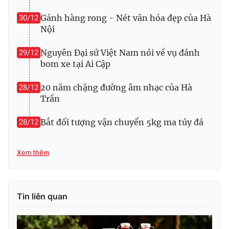
Gánh hàng rong - Nét văn hóa đẹp của Hà
30/12
Nội
THỜI BÁO VTV
Nguyên Đại sứ Việt Nam nói về vụ đánh
29/12
bom xe tại Ai Cập
20 năm chặng đường âm nhạc của Hà
28/12
Theo dõi báo trên
Trần
Bắt đối tượng vận chuyển 5kg ma túy đá
28/12
Cơ quan chủ quản:
Đài Truyền hình Việt Nam
Cơ quan báo chí:
Thời báo VTV
Xem thêm
Giấy phép hoạt động báo in và báo điện tử số 483/GP-BTTTT
cấp ngày 29/12/2023
Tổng Biên tập:
Vũ Thanh Thủy
Phó Tổng Biên tập:
Tin liên quan
Nguyễn Thị Mỹ Hạnh, Phạm Quốc Thắng,
Nguyễn Trọng Ninh
Tổng đài VTV:
024.38 355 931 - 024.38 355 932