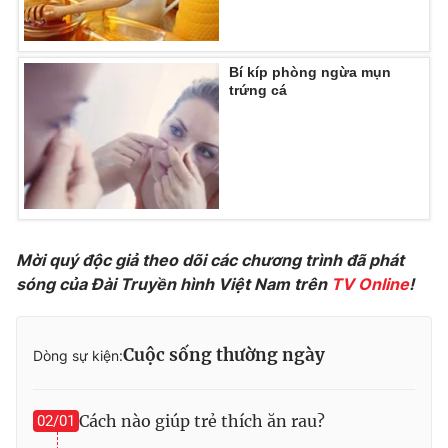
Photo
Infographic
Bí kíp phòng ngừa mụn
Video
Shorts video
trứng cá
VTV Money
VTV Thể thao
VTV Sức khoẻ
Bất động sản
Mời quý độc giả theo dõi các chương trình đã phát
Thị trường 24h
Tấm lòng Việt
sóng của Đài Truyền hình Việt Nam trên
TV Online
!
VTV4
Vươn mình bằng AI
Cuộc sống thường ngày
Dòng sự kiện:
VTV9
VTV8
Cách nào giúp trẻ thích ăn rau?
02/01
Liên hệ tòa soạn
English