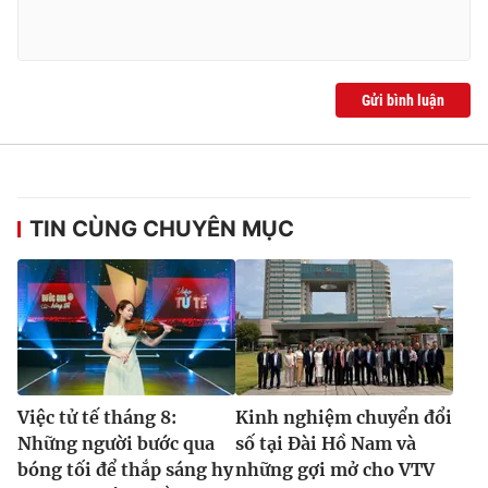
Ðiện thoại Thời báo VTV:
024.66 897 897
Email:
toasoan@vtv.vn
Liên hệ quảng cáo:
024-7300.7108
Gửi bình luận
TIN CÙNG CHUYÊN MỤC
® Cấm sao chép dưới mọi hình thức nếu không có sự chấp
thuận bằng văn bản. Ghi rõ nguồn VTV.vn khi phát hành lại
Việc tử tế tháng 8:
Kinh nghiệm chuyển đổi
thông tin từ website này.
Những người bước qua
số tại Đài Hồ Nam và
bóng tối để thắp sáng hy
những gợi mở cho VTV