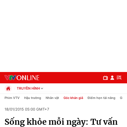
TRUYỀN HÌNH
Chính trị
Phim VTV
Hậu trường
Nhân vật
Góc khán giả
Điểm hẹn tài năng
Giải
Xã hội
18/01/2015 05:00 GMT+7
Pháp luật
Chuyên mục
Kinh tế
Sống khỏe mỗi ngày: Tư vấn
Thể thao