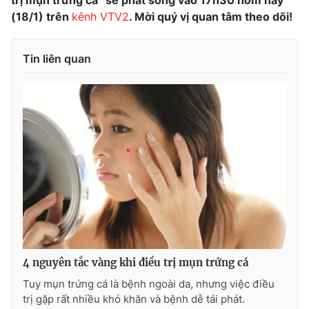
trị mụn trứng cá” sẽ phát sóng vào 17h30 hôm nay
(18/1) trên
kênh VTV2
. Mời quý vị quan tâm theo dõi!
Photo
Infographic
Tin liên quan
Video
Shorts video
VTV Money
VTV Thể thao
VTV Sức khoẻ
Bất động sản
Thị trường 24h
Tấm lòng Việt
VTV4
Vươn mình bằng AI
VTV9
VTV8
4 nguyên tắc vàng khi điều trị mụn trứng cá
Tuy mụn trứng cá là bệnh ngoài da, nhưng việc điều
trị gặp rất nhiều khó khăn và bệnh dễ tái phát.
Liên hệ tòa soạn
English