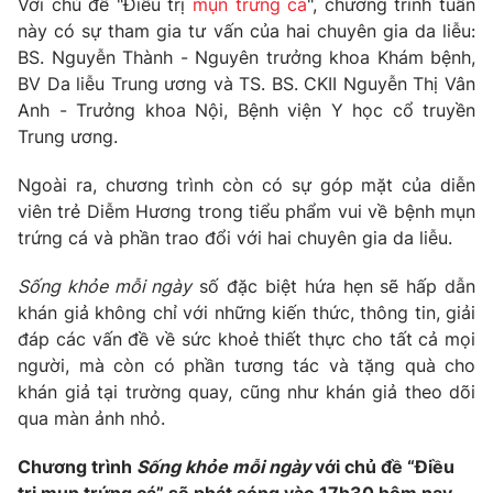
Với chủ đề "Điều trị
mụn trứng cá
", chương trình tuần
Phim VTV
Giải trí
này có sự tham gia tư vấn của hai chuyên gia da liễu:
Hậu trường
BS. Nguyễn Thành - Nguyên trưởng khoa Khám bệnh,
Điện ảnh
BV Da liễu Trung ương và TS. BS. CKII Nguyễn Thị Vân
Đời sống
Nhân vật
Anh - Trưởng khoa Nội, Bệnh viện Y học cổ truyền
Âm nhạc
Du lịch
Trung ương.
Khán giả
Giáo dục
Sao
Làm đẹp
Giải sao mai
Ngoài ra, chương trình còn có sự góp mặt của diễn
Tuyển sinh
viên trẻ Diễm Hương trong tiểu phẩm vui về bệnh mụn
Công nghệ
Chất lượng cuộc sống
trứng cá và phần trao đổi với hai chuyên gia da liễu.
Học trực tuyến
Hitech Công nghệ tương lai
Giao lưu trực tuyến
Sống khỏe mỗi ngày
số đặc biệt hứa hẹn sẽ hấp dẫn
Sản phẩm
khán giả không chỉ với những kiến thức, thông tin, giải
đáp các vấn đề về sức khoẻ thiết thực cho tất cả mọi
Lịch phát sóng
Thị trường
người, mà còn có phần tương tác và tặng quà cho
khán giả tại trường quay, cũng như khán giả theo dõi
Tư vấn
qua màn ảnh nhỏ.
Chuyên mục khác
Emagazine
Podcast
Chương trình
Sống khỏe mỗi ngày
với chủ đề “Điều