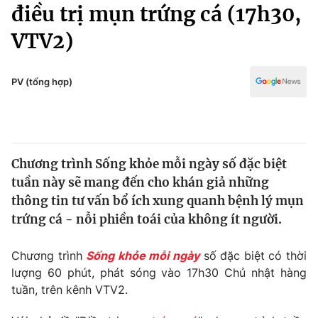
Chính trị
điều trị mụn trứng cá (17h30,
Truyền hình
VTV2)
Văn hóa - Giải trí
Xã hội
Y tế
Đời sống
PV (tổng hợp)
Pháp luật
Công nghệ
Giáo dục
Y tế
Chương trình Sống khỏe mỗi ngày số đặc biệt
Thế giới
tuần này sẽ mang đến cho khán giả những
Tin tức
thông tin tư vấn bổ ích xung quanh bệnh lý mụn
Kinh tế
trứng cá - nỗi phiền toái của không ít người.
Thế giới đó đây
Tài chính
Dữ liệu và đời sống
Câu chuyện quốc tế
Chương trình
Sống khỏe mỗi ngày
số đặc biệt có thời
Thị trường
lượng 60 phút, phát sóng vào 17h30 Chủ nhật hàng
tuần, trên kênh VTV2.
Truyền hình
Góc doanh nghiệp