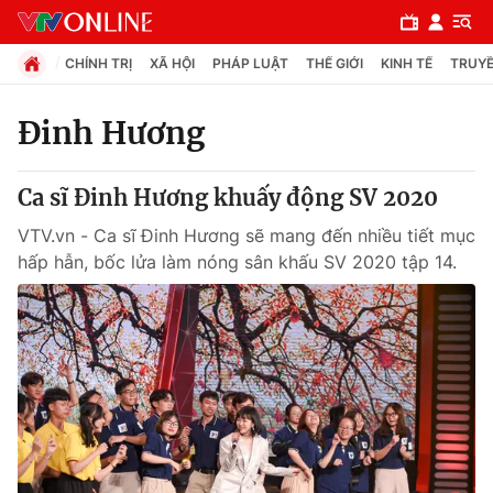
CHÍNH TRỊ
XÃ HỘI
PHÁP LUẬT
THẾ GIỚI
KINH TẾ
TRUYỀ
Đinh Hương
Chuyên mục
Ca sĩ Đinh Hương khuấy động SV 2020
Chính trị
VTV.vn - Ca sĩ Đinh Hương sẽ mang đến nhiều tiết mục
hấp hẫn, bốc lửa làm nóng sân khấu SV 2020 tập 14.
Xã hội
Pháp luật
Y tế
Thế giới