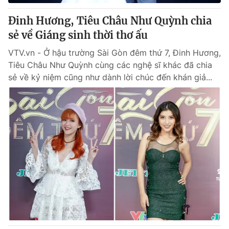
Đinh Hương, Tiêu Châu Như Quỳnh chia
® Cấm sao chép dưới mọi hình thức nếu không có sự chấp
sẻ về Giáng sinh thời thơ ấu
thuận bằng văn bản. Ghi rõ nguồn VTV.vn khi phát hành lại
thông tin từ website này.
VTV.vn - Ở hậu trường Sài Gòn đêm thứ 7, Đinh Hương,
Tiêu Châu Như Quỳnh cùng các nghệ sĩ khác đã chia
sẻ về kỷ niệm cũng như dành lời chúc đến khán giả...