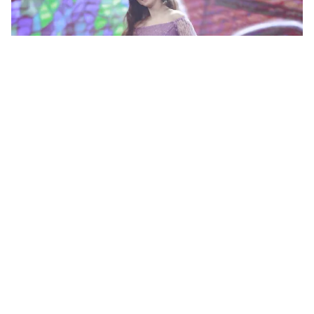
Tin mới
Video
Live
Emagazine
Trang chủ
Đinh Hương tự sáng tác ca khúc cho
album mới
VTV.vn - Ba trong tổng số 8 bài hát xuất hiện trong
album Love Đinh Hương được chính nữ ca sĩ sáng tác,
5 ca khúc còn lại do cô hợp tác viết lời cùng cộng...