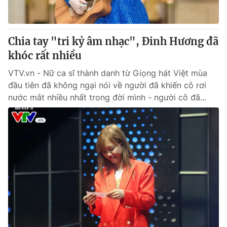
Giao lưu trực tuyến
Sản phẩm
Lịch phát sóng
Thị trường
Chia tay "tri kỷ âm nhạc", Đinh Hương đã
Tư vấn
khóc rất nhiều
Chuyên mục khác
VTV.vn - Nữ ca sĩ thành danh từ Giọng hát Việt mùa
Emagazine
đầu tiên đã không ngại nói về người đã khiến cô rơi
Podcast
nước mắt nhiều nhất trong đời mình - người cô đã...
Photo
Infographic
Video
Shorts video
VTV Money
VTV Thể thao
VTV Sức khoẻ
Bất động sản