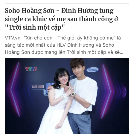
Giấy phép hoạt động báo in và báo điện tử số 483/GP-BTTTT
Soho Hoàng Sơn - Đinh Hương tung
cấp ngày 29/12/2023
single ca khúc về mẹ sau thành công ở
Tổng Biên tập:
Vũ Thanh Thủy
"Trời sinh một cặp"
Phó Tổng Biên tập:
Nguyễn Thị Mỹ Hạnh, Phạm Quốc Thắng,
Nguyễn Trọng Ninh
VTV.vn- "Xin cho con - Thế giới ấy không có mẹ" là
Tổng đài VTV:
024.38 355 931 - 024.38 355 932
sáng tác mới nhất của HLV Đinh Hương và Soho
Ðiện thoại Thời báo VTV:
024.66 897 897
Hoàng Sơn được mang lên Trời sinh một cặp và sẽ...
Email:
toasoan@vtv.vn
Liên hệ quảng cáo:
024-7300.7108