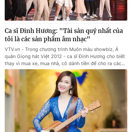
Tin tức
Kinh tế
Thế giới đó đây
Tài chính
Dữ liệu và đời sống
Ca sĩ Đinh Hương: "Tài sản quý nhất của
Câu chuyện quốc tế
Thị trường
tôi là các sản phẩm âm nhạc"
Truyền hình
Góc doanh nghiệp
VTV.vn - Trong chương trình Muôn màu showbiz, Á
quân Giọng hát Việt 2012 - ca sĩ Đinh Hương cho biết
Phim VTV
Giải trí
thay vì mua xe, mua nhà, cô dành tiền để cho ra các...
Hậu trường
Điện ảnh
Đời sống
Nhân vật
Âm nhạc
Du lịch
Khán giả
Giáo dục
Sao
Làm đẹp
Giải sao mai
Tuyển sinh
Công nghệ
Chất lượng cuộc sống
Học trực tuyến
Hitech Công nghệ tương lai