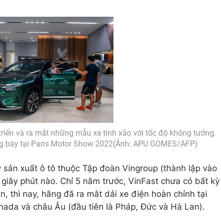
triển và ra mắt những mẫu xe tinh xảo với tốc độ không tưởng.
ưng bày tại Paris Motor Show 2022(Ảnh: APU GOMES/AFP)
y sản xuất ô tô thuộc Tập đoàn Vingroup (thành lập vào
giây phút nào. Chỉ 5 năm trước, VinFast chưa có bất kỳ
n, thì nay, hãng đã ra mắt dải xe điện hoàn chỉnh tại
nada và châu Âu (đầu tiên là Pháp, Đức và Hà Lan).