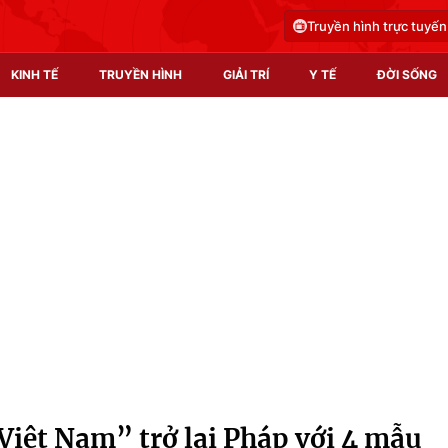
Truyền hình trực tuyến
KINH TẾ
TRUYỀN HÌNH
GIẢI TRÍ
Y TẾ
ĐỜI SỐNG
Pháp luật
Y tế
Truyền hình
Multimedia
Phim VTV
Video
Hậu trường
Shorts video
Nhân vật
Podcast
Khán giả
EMagazine
Giải sao mai
Photo
Việt Nam” trở lại Pháp với 4 mẫu
Infographic