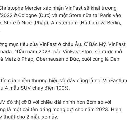
hristophe Mercier xác nhận VinFast sẽ khai trương
/2022 ở Cologne (Đức) và một Store nữa tại Paris vào
ác Store ở Nice (Pháp), Amsterdam (Hà Lan) và Berlin,
.
ường mục tiêu của VinFast ở châu Âu. Ở Bắc Mỹ, VinFast
Canada. "Đầu năm 2023, các VinFast Store sẽ được mở
r và Metz ở Pháp, Oberhausen ở Đức, cuối cùng là Den
tín của nhiều thương hiệu và đây cũng là nơi VinFastlự
Âu 4 mẫu SUV chạy điện 100%.
V đô thị cỡ B với chiều dài nhỉnh hơn 3cm so với
ũng là một cái tên đáng mong đợi cho năm 2023. Hiện,
ỹ thuật cho 2 mẫu xe này.