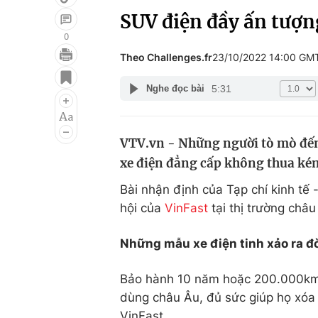
SUV điện đầy ấn tượn
0
Theo Challenges.fr
23/10/2022 14:00 GM
Giải trí
Đời sống
5:31
Nghe đọc bài
Điện ảnh
Du lịch
Âm nhạc
Làm đẹp
VTV.vn - Những người tò mò đến
Sao
Chất lượng cuộc sốn
xe điện đẳng cấp không thua kém 
Bài nhận định của Tạp chí kinh tế -
hội của
VinFast
tại thị trường châu
Những mẫu xe điện tinh xảo ra đờ
Bảo hành 10 năm hoặc 200.000km -
dùng châu Âu, đủ sức giúp họ xóa 
VinFast.