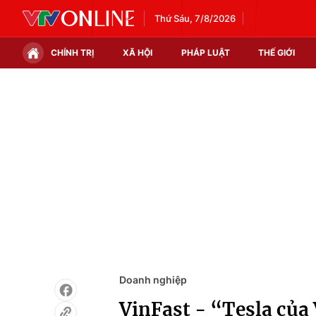
Thứ Sáu, 7/8/2026
CHÍNH TRỊ
XÃ HỘI
PHÁP LUẬT
THẾ GIỚI
Chính trị
Xã hội
Thế giới
Kinh tế
Tin tức
Tài chính
Thế giới đó đây
Thị trường
Câu chuyện quốc tế
Góc doanh nghiệp
Dữ liệu và đời sống
Doanh nghiệp
VinFast - “Tesla của 