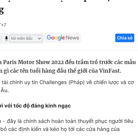
g
Góc ảnh
T+7
Giáo dục
Công nghệ
Chia sẻ
Tuyển sinh
Hitech Công ng
Học trực tuyến
Sản phẩm
 Paris Motor Show 2022 đều trầm trồ trước các mẫu
g
Thị trường
gì các tên tuổi hàng đầu thế giới của VinFast.
Tư vấn
 tài chính uy tín Challenges (Pháp) về chiến lược và cơ
 Âu.
i với tốc độ đáng kinh ngạc
 đây là chính sách hoàn toàn thuyết phục người tiêu
bỏ các định kiến và kéo họ tới các cửa hàng của