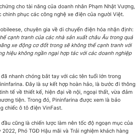
nh chứng cho tài năng của doanh nhân Phạm Nhật Vượng,
c chinh phục các công nghệ xe điện của người Việt.
obileese, chuyên gia về di chuyển điện hóa nhận định:
thế cạnh tranh của các nhà sản xuất châu Âu trong quá
hãng xe động cơ đốt trong sẽ không thể cạnh tranh với
ng hiệu không ngần ngại hợp tác với các doanh nghiệp
 đã nhanh chóng bắt tay với các tên tuổi lớn trong
ninfarina. Đây là sự kết hợp hoàn hảo, là bước đi thông
nh tế về thiết kế, hiện đại về nội, ngoại thất, vừa đảm
hương tiện. Trong đó, Pininfarina được xem là bảo
 chiếc ô tô điện VinFast.
ng đầu cũng là chiến lược làm nên tốc độ ngoạn mục của
ow 2022, Phó TGĐ Hậu mãi và Trải nghiệm khách hàng