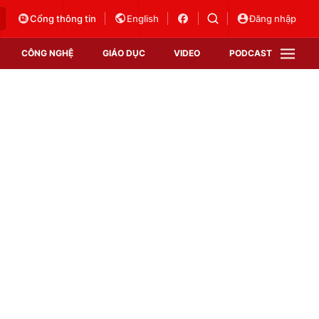
Cổng thông tin
English
Đăng nhập
CÔNG NGHỆ
GIÁO DỤC
VIDEO
PODCAST
VTV Money
VTV Thể thao
VTV Sức khoẻ
Bất động sản
Thị trường 24h
Tấm lòng Việt
Vươn mình bằng AI
VTV4
VTV8
VTV9
Lịch phát sóng
Giao lưu trực tuyến
Sự kiện