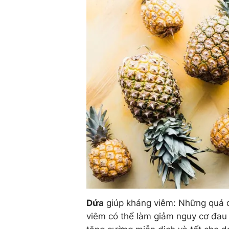
Dứa
giúp kháng viêm: Những quả d
viêm có thể làm giảm nguy cơ đau t