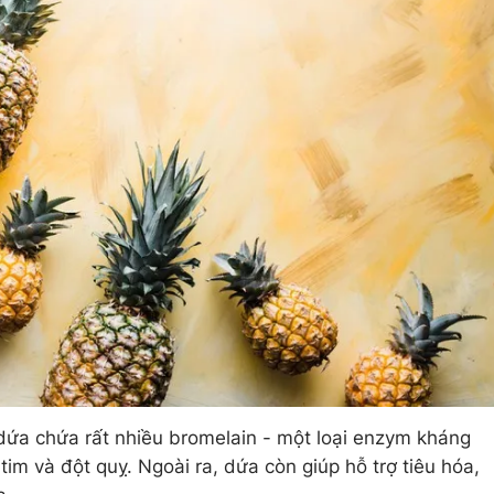
ứa chứa rất nhiều bromelain - một loại enzym kháng
im và đột quỵ. Ngoài ra, dứa còn giúp hỗ trợ tiêu hóa,