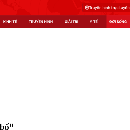
Truyền hình trực tuyến
KINH TẾ
TRUYỀN HÌNH
GIẢI TRÍ
Y TẾ
ĐỜI SỐNG
Pháp luật
Y tế
Truyền hình
Multimedia
Phim VTV
Video
Hậu trường
Shorts video
Nhân vật
Podcast
Khán giả
EMagazine
Giải sao mai
Photo
 bổ"
Infographic