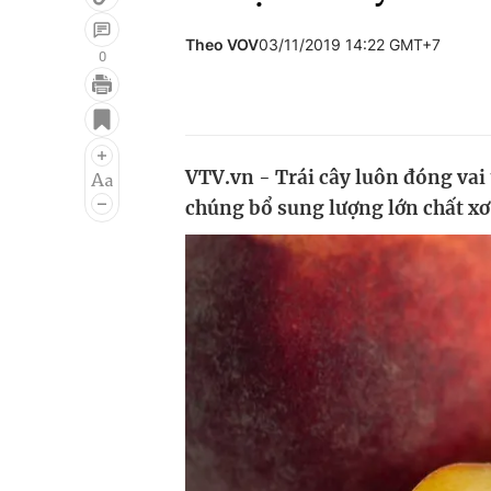
Theo VOV
03/11/2019 14:22 GMT+7
0
Giải trí
Đời sống
Điện ảnh
Du lịch
VTV.vn - Trái cây luôn đóng vai
Âm nhạc
Làm đẹp
chúng bổ sung lượng lớn chất xơ
Sao
Chất lượng cuộc sốn