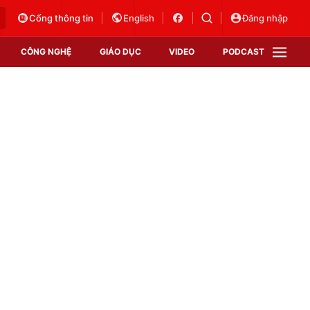
Cổng thông tin
English
Đăng nhập
CÔNG NGHỆ
GIÁO DỤC
VIDEO
PODCAST
VTV Money
VTV Thể thao
VTV Sức khoẻ
Bất động sản
Thị trường 24h
Tấm lòng Việt
Vươn mình bằng AI
VTV4
VTV8
VTV9
Lịch phát sóng
Giao lưu trực tuyến
Sự kiện