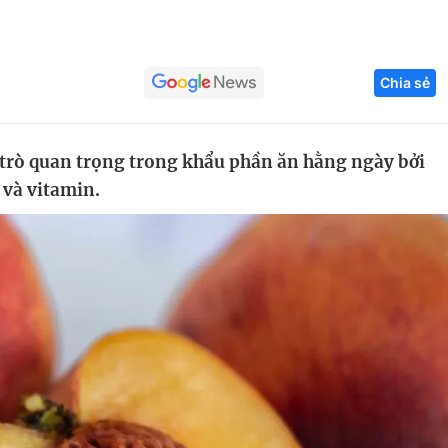
Góc ảnh
Chia sẻ
Giáo dục
Công nghệ
Tuyển sinh
Hitech Công ng
 trò quan trọng trong khẩu phần ăn hằng ngày bởi
Học trực tuyến
Sản phẩm
 và vitamin.
g
Thị trường
Tư vấn