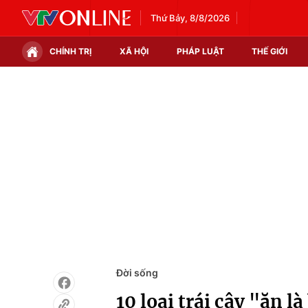
Thứ Bảy, 8/8/2026
CHÍNH TRỊ
XÃ HỘI
PHÁP LUẬT
THẾ GIỚI
Chính trị
Xã hội
Thế giới
Kinh tế
Tin tức
Tài chính
Thế giới đó đây
Thị trường
Câu chuyện quốc tế
Góc doanh nghiệp
Dữ liệu và đời sống
Đời sống
10 loại trái cây "ăn là