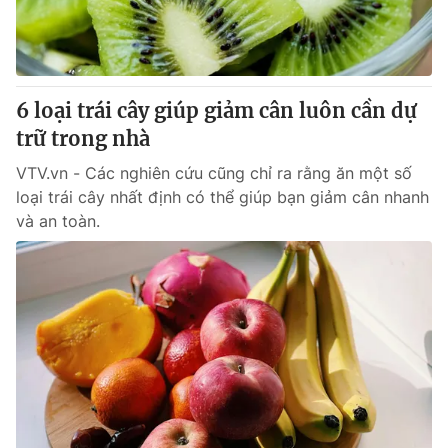
Thị trường 24h
Tấm lòng Việt
VTV4
Vươn mình bằng AI
6 loại trái cây giúp giảm cân luôn cần dự
VTV9
VTV8
trữ trong nhà
VTV.vn - Các nghiên cứu cũng chỉ ra rằng ăn một số
Liên hệ tòa soạn
English
loại trái cây nhất định có thể giúp bạn giảm cân nhanh
và an toàn.
THỜI BÁO VTV
Theo dõi báo trên
Cơ quan chủ quản:
Đài Truyền hình Việt Nam
Cơ quan báo chí:
Thời báo VTV