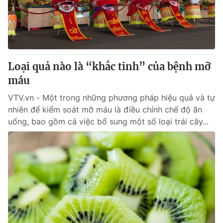
Giao lưu trực tuyến
Sản phẩm
Lịch phát sóng
Thị trường
Tư vấn
Loại quả nào là “khắc tinh” của bệnh mỡ
Chuyên mục khác
máu
Emagazine
Podcast
VTV.vn - Một trong những phương pháp hiệu quả và tự
nhiên để kiểm soát mỡ máu là điều chỉnh chế độ ăn
Photo
Infographic
uống, bao gồm cả việc bổ sung một số loại trái cây...
Video
Shorts video
VTV Money
VTV Thể thao
VTV Sức khoẻ
Bất động sản