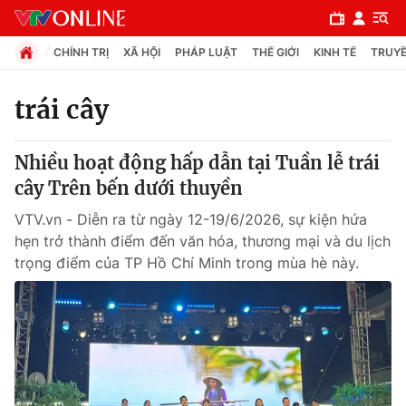
CHÍNH TRỊ
XÃ HỘI
PHÁP LUẬT
THẾ GIỚI
KINH TẾ
TRUYỀ
trái cây
Chuyên mục
Nhiều hoạt động hấp dẫn tại Tuần lễ trái
Chính trị
cây Trên bến dưới thuyền
VTV.vn - Diễn ra từ ngày 12-19/6/2026, sự kiện hứa
Xã hội
hẹn trở thành điểm đến văn hóa, thương mại và du lịch
trọng điểm của TP Hồ Chí Minh trong mùa hè này.
Pháp luật
Y tế
Thế giới