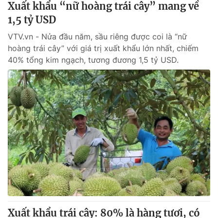
Xuất khẩu “nữ hoàng trái cây” mang về
1,5 tỷ USD
® Cấm sao chép dưới mọi hình thức nếu không có sự chấp
VTV.vn - Nửa đầu năm, sầu riêng được coi là “nữ
thuận bằng văn bản. Ghi rõ nguồn VTV.vn khi phát hành lại
thông tin từ website này.
hoàng trái cây” với giá trị xuất khẩu lớn nhất, chiếm
40% tổng kim ngạch, tương đương 1,5 tỷ USD.
Xuất khẩu trái cây: 80% là hàng tươi, có