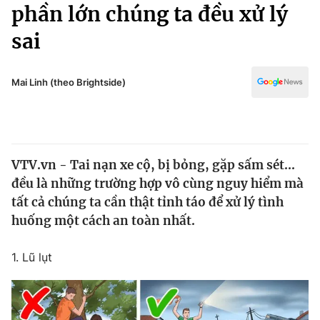
Chính trị
phần lớn chúng ta đều xử lý
Truyền hình
sai
Văn hóa - Giải trí
Xã hội
Y tế
Đời sống
Mai Linh (theo Brightside)
Pháp luật
Công nghệ
Giáo dục
Y tế
VTV.vn - Tai nạn xe cộ, bị bỏng, gặp sấm sét...
Thế giới
đều là những trường hợp vô cùng nguy hiểm mà
Tin tức
tất cả chúng ta cần thật tỉnh táo để xử lý tình
Kinh tế
huống một cách an toàn nhất.
Thế giới đó đây
Tài chính
Dữ liệu và đời sống
Câu chuyện quốc tế
1. Lũ lụt
Thị trường
Truyền hình
Góc doanh nghiệp