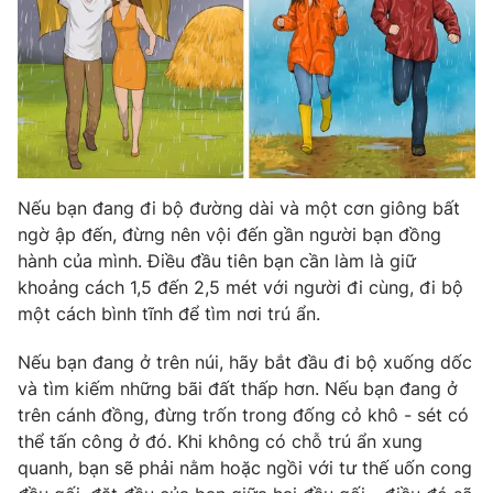
Email:
toasoan@vtv.vn
Liên hệ quảng cáo:
024-7300.7108
Nếu bạn đang đi bộ đường dài và một cơn giông bất
ngờ ập đến, đừng nên vội đến gần người bạn đồng
hành của mình. Điều đầu tiên bạn cần làm là giữ
khoảng cách 1,5 đến 2,5 mét với người đi cùng, đi bộ
một cách bình tĩnh để tìm nơi trú ẩn.
® Cấm sao chép dưới mọi hình thức nếu không có sự chấp
Nếu bạn đang ở trên núi, hãy bắt đầu đi bộ xuống dốc
thuận bằng văn bản. Ghi rõ nguồn VTV.vn khi phát hành lại
thông tin từ website này.
và tìm kiếm những bãi đất thấp hơn. Nếu bạn đang ở
trên cánh đồng, đừng trốn trong đống cỏ khô - sét có
thể tấn công ở đó. Khi không có chỗ trú ẩn xung
quanh, bạn sẽ phải nằm hoặc ngồi với tư thế uốn cong