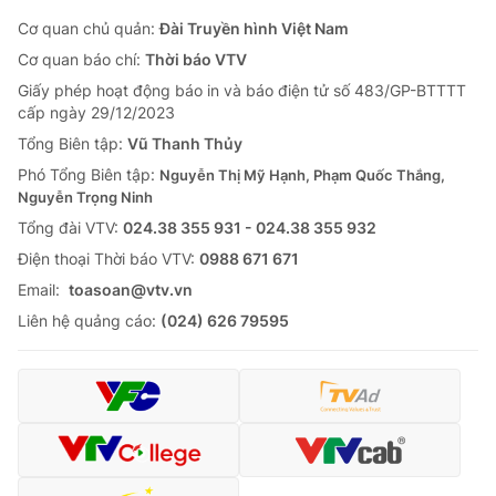
Cơ quan chủ quản:
Đài Truyền hình Việt Nam
Cơ quan báo chí:
Thời báo VTV
Giấy phép hoạt động báo in và báo điện tử số 483/GP-BTTTT
cấp ngày 29/12/2023
Tổng Biên tập:
Vũ Thanh Thủy
Phó Tổng Biên tập:
Nguyễn Thị Mỹ Hạnh, Phạm Quốc Thắng,
Nguyễn Trọng Ninh
Tổng đài VTV:
024.38 355 931 - 024.38 355 932
Ðiện thoại Thời báo VTV:
0988 671 671
Email:
toasoan@vtv.vn
Liên hệ quảng cáo:
(024) 626 79595