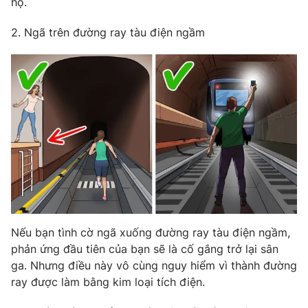
hộ.
Photo
Infographic
2. Ngã trên đường ray tàu điện ngầm
Video
Shorts video
VTV Money
VTV Thể thao
VTV Sức khoẻ
Bất động sản
Thị trường 24h
Tấm lòng Việt
VTV4
Vươn mình bằng AI
Nếu bạn tình cờ ngã xuống đường ray tàu điện ngầm,
phản ứng đầu tiên của bạn sẽ là cố gắng trở lại sân
VTV9
VTV8
ga. Nhưng điều này vô cùng nguy hiểm vì thành đường
ray được làm bằng kim loại tích điện.
Liên hệ tòa soạn
English