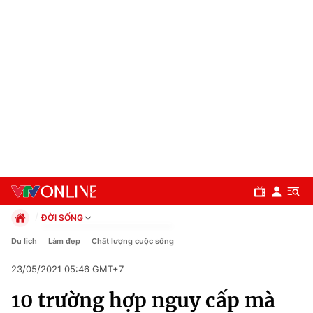
ĐỜI SỐNG
Chính trị
Du lịch
Làm đẹp
Chất lượng cuộc sống
Xã hội
23/05/2021 05:46 GMT+7
Pháp luật
Chuyên mục
Kinh tế
10 trường hợp nguy cấp mà
Thể thao