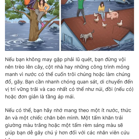
Phim VTV
Giải trí
Hậu trường
Điện ảnh
Đời sống
Nhân vật
Âm nhạc
Du lịch
Khán giả
Giáo dục
Sao
Làm đẹp
Giải sao mai
Tuyển sinh
Nếu bạn không may gặp phải lũ quét, bạn đừng vội
Công nghệ
Chất lượng cuộc sống
nên trèo lên cây, cột nhà hay những công trình mỏng
Học trực tuyến
Hitech Công nghệ tương lai
manh vì nước có thể cuốn trôi chúng hoặc làm chúng
Giao lưu trực tuyến
đổ, gãy. Bạn cần nhanh chóng quan sát, di chuyển đến
Sản phẩm
vị trí vững trãi và cao nhất có thể như núi, đồi (nếu có)
Lịch phát sóng
hoặc đơn giản là tầng áp mái.
Thị trường
Nếu có thể, bạn hãy nhớ mang theo một ít nước, thức
Tư vấn
ăn và một chiếc chăn bên mình. Một tấm khăn trải
Chuyên mục khác
giường màu trắng hoặc một tấm rèm sáng màu sẽ
Emagazine
Podcast
giúp bạn dễ gây chú ý hơn đối với các nhân viên cứu