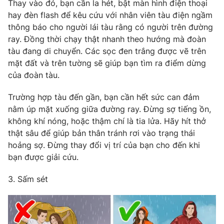
Thay vào đó, bạn cần la hét, bật màn hình điện thoại
hay đèn flash để kêu cứu với nhân viên tàu điện ngầm
thông báo cho người lái tàu rằng có người trên đường
ray. Đồng thời chạy thật nhanh theo hướng mà đoàn
THỜI BÁO VTV
tàu đang di chuyển. Các sọc đen trắng được vẽ trên
mặt đất và trên tường sẽ giúp bạn tìm ra điểm dừng
của đoàn tàu.
Theo dõi báo trên
Trường hợp tàu đến gần, bạn cần hết sức can đảm
Cơ quan chủ quản:
Đài Truyền hình Việt Nam
nằm úp mặt xuống giữa đường ray. Đừng sợ tiếng ồn,
không khí nóng, hoặc thậm chí là tia lửa. Hãy hít thở
Cơ quan báo chí:
Thời báo VTV
thật sâu để giúp bản thân tránh rơi vào trạng thái
Giấy phép hoạt động báo in và báo điện tử số 483/GP-BTTTT
hoảng sợ. Đừng thay đổi vị trí của bạn cho đến khi
cấp ngày 29/12/2023
bạn được giải cứu.
Tổng Biên tập:
Vũ Thanh Thủy
Phó Tổng Biên tập:
Nguyễn Thị Mỹ Hạnh, Phạm Quốc Thắng,
3. Sấm sét
Nguyễn Trọng Ninh
Tổng đài VTV:
024.38 355 931 - 024.38 355 932
Ðiện thoại Thời báo VTV:
024.66 897 897