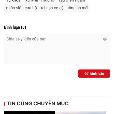
Từ khóa:
xử lý tình huống
Tàu điện ngầm
nhân viên cứu hộ
tai nạn xe cộ
tầng áp mái
Bình luận
(
0
)
Gửi bình luận
TIN CÙNG CHUYÊN MỤC