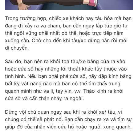
Trong trường hợp, chiếc xe khách hay tàu hỏa mà bạn
đang đi xảy ra va chạm, bạn cần ngay lập tức giữ tư
thế ngồi vững chãi nhất có thể, hoặc trực tiếp nằm
xuống sàn. Chờ cho đến khi tàu/xe dừng hẳn rồi mới
di chuyển.
Sau đó, bạn nên ra khỏi toa tàu/xe bằng cửa ra vào
hoặc cửa sổ hay những lối thoát khác tùy thuộc vào
tình hình. Nếu bạn phải phá cửa sổ, hãy đập kính bằng
bất kỳ vật nặng nào mà bạn có thể tìm thấy xung
quanh mình như va li, tay vịn, v.v. Tháo kính ra khỏi
cửa sổ và cẩn thận nhảy ra ngoài.
Đừng vội chủ quan ngay sau khi ra khỏi xe/ tàu, vì
chúng có thể sẽ phát nổ. Bạn cần chạy ra xa và tìm sự
giúp đỡ của nhân viên cứu hộ hoặc người xung quanh.