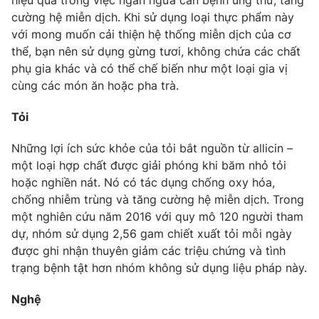
hiệu quả trong việc ngăn ngừa căn bệnh ung thư, tăng
Email:
toasoan@vtv.vn
cường hệ miễn dịch. Khi sử dụng loại thực phẩm này
Liên hệ quảng cáo:
024-7300.7108
với mong muốn cải thiện hệ thống miễn dịch của cơ
thể, bạn nên sử dụng gừng tươi, không chứa các chất
phụ gia khác và có thể chế biến như một loại gia vị
cùng các món ăn hoặc pha trà.
Tỏi
Những lợi ích sức khỏe của tỏi bắt nguồn từ allicin –
một loại hợp chất được giải phóng khi băm nhỏ tỏi
hoặc nghiền nát. Nó có tác dụng chống oxy hóa,
chống nhiễm trùng và tăng cường hệ miễn dịch. Trong
một nghiên cứu năm 2016 với quy mô 120 người tham
® Cấm sao chép dưới mọi hình thức nếu không có sự chấp
dự, nhóm sử dụng 2,56 gam chiết xuất tỏi mỗi ngày
thuận bằng văn bản. Ghi rõ nguồn VTV.vn khi phát hành lại
được ghi nhận thuyên giảm các triệu chứng và tình
thông tin từ website này.
trạng bệnh tật hơn nhóm không sử dụng liệu pháp này.
Nghệ