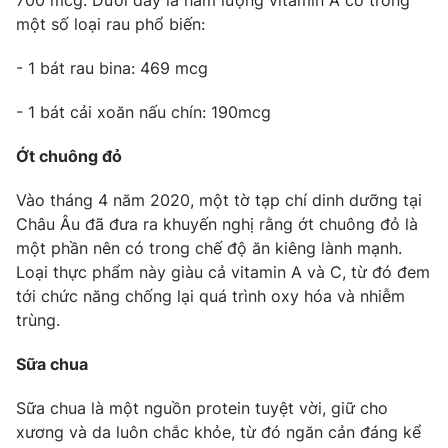
700 mcg. Dưới đây là hàm lượng vitamin A có trong
một số loại rau phổ biến:
Photo
Infographic
- 1 bát rau bina: 469 mcg
Video
Shorts video
- 1 bát cải xoăn nấu chín: 190mcg
VTV Money
VTV Thể thao
Ớt chuông đỏ
Vào tháng 4 năm 2020, một tờ tạp chí dinh dưỡng tại
VTV Sức khoẻ
Bất động sản
Châu Âu đã đưa ra khuyến nghị rằng ớt chuông đỏ là
một phần nên có trong chế độ ăn kiêng lành mạnh.
Thị trường 24h
Tấm lòng Việt
Loại thực phẩm này giàu cả vitamin A và C, từ đó đem
tới chức năng chống lại quá trình oxy hóa và nhiễm
trùng.
VTV4
Vươn mình bằng AI
Sữa chua
VTV9
VTV8
Sữa chua là một nguồn protein tuyệt vời, giữ cho
xương và da luôn chắc khỏe, từ đó ngăn cản đáng kể
Liên hệ tòa soạn
English