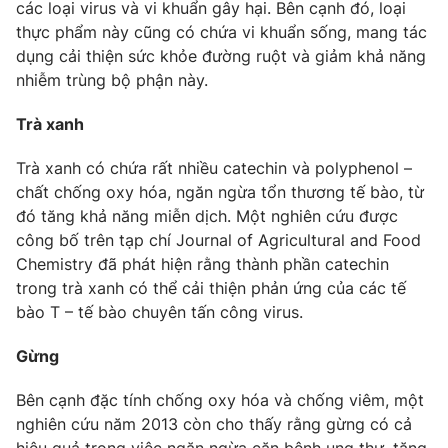
các loại virus và vi khuẩn gây hại. Bên cạnh đó, loại
thực phẩm này cũng có chứa vi khuẩn sống, mang tác
dụng cải thiện sức khỏe đường ruột và giảm khả năng
nhiễm trùng bộ phận này.
THỜI BÁO VTV
Trà xanh
Theo dõi báo trên
Trà xanh có chứa rất nhiều catechin và polyphenol –
chất chống oxy hóa, ngăn ngừa tổn thương tế bào, từ
Cơ quan chủ quản:
Đài Truyền hình Việt Nam
đó tăng khả năng miễn dịch. Một nghiên cứu được
công bố trên tạp chí Journal of Agricultural and Food
Cơ quan báo chí:
Thời báo VTV
Chemistry đã phát hiện rằng thành phần catechin
Giấy phép hoạt động báo in và báo điện tử số 483/GP-BTTTT
trong trà xanh có thể cải thiện phản ứng của các tế
cấp ngày 29/12/2023
bào T – tế bào chuyên tấn công virus.
Tổng Biên tập:
Vũ Thanh Thủy
Phó Tổng Biên tập:
Nguyễn Thị Mỹ Hạnh, Phạm Quốc Thắng,
Gừng
Nguyễn Trọng Ninh
Tổng đài VTV:
024.38 355 931 - 024.38 355 932
Bên cạnh đặc tính chống oxy hóa và chống viêm, một
Ðiện thoại Thời báo VTV:
024.66 897 897
nghiên cứu năm 2013 còn cho thấy rằng gừng có cả