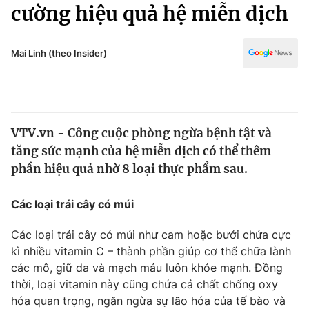
Chính trị
cường hiệu quả hệ miễn dịch
Truyền hình
Văn hóa - Giải trí
Xã hội
Y tế
Mai Linh (theo Insider)
Đời sống
Pháp luật
Công nghệ
Giáo dục
Y tế
VTV.vn - Công cuộc phòng ngừa bệnh tật và
tăng sức mạnh của hệ miễn dịch có thể thêm
Thế giới
phần hiệu quả nhờ 8 loại thực phẩm sau.
Tin tức
Kinh tế
Các loại trái cây có múi
Thế giới đó đây
Tài chính
Các loại trái cây có múi như cam hoặc bưởi chứa cực
Dữ liệu và đời sống
Câu chuyện quốc tế
kì nhiều vitamin C – thành phần giúp cơ thể chữa lành
Thị trường
các mô, giữ da và mạch máu luôn khỏe mạnh. Đồng
Truyền hình
thời, loại vitamin này cũng chứa cả chất chống oxy
Góc doanh nghiệp
hóa quan trọng, ngăn ngừa sự lão hóa của tế bào và