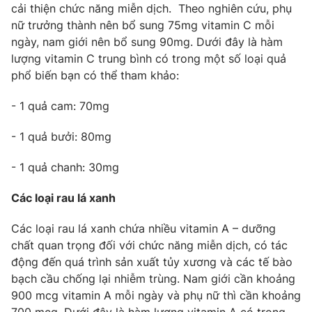
Phim VTV
cải thiện chức năng miễn dịch. Theo nghiên cứu, phụ
Giải trí
nữ trưởng thành nên bổ sung 75mg vitamin C mỗi
Hậu trường
ngày, nam giới nên bổ sung 90mg. Dưới đây là hàm
Điện ảnh
Đời sống
lượng vitamin C trung bình có trong một số loại quả
Nhân vật
Âm nhạc
phổ biến bạn có thể tham khảo:
Du lịch
Khán giả
Giáo dục
Sao
- 1 quả cam: 70mg
Làm đẹp
Giải sao mai
Tuyển sinh
Công nghệ
- 1 quả bưởi: 80mg
Chất lượng cuộc sống
Học trực tuyến
Hitech Công nghệ tương lai
- 1 quả chanh: 30mg
Giao lưu trực tuyến
Sản phẩm
Các loại rau lá xanh
Lịch phát sóng
Thị trường
Các loại rau lá xanh chứa nhiều vitamin A – dưỡng
chất quan trọng đối với chức năng miễn dịch, có tác
Tư vấn
động đến quá trình sản xuất tủy xương và các tế bào
Chuyên mục khác
bạch cầu chống lại nhiễm trùng. Nam giới cần khoảng
Emagazine
Podcast
900 mcg vitamin A mỗi ngày và phụ nữ thì cần khoảng