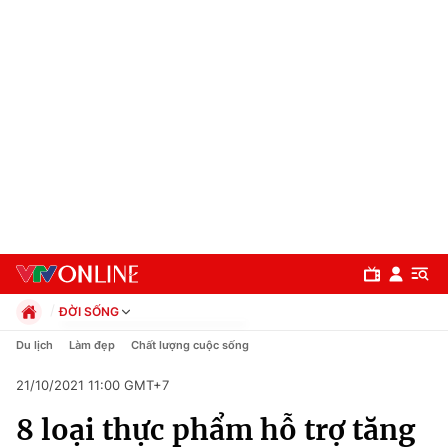
ĐỜI SỐNG
Chính trị
Du lịch
Làm đẹp
Chất lượng cuộc sống
Xã hội
21/10/2021 11:00 GMT+7
Pháp luật
Chuyên mục
Kinh tế
8 loại thực phẩm hỗ trợ tăng
Thể thao