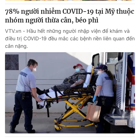
78% người nhiễm COVID-19 tại Mỹ thuộc
nhóm người thừa cân, béo phì
® Cấm sao chép dưới mọi hình thức nếu không có sự chấp
VTV.vn - Hầu hết những người nhập viện để khám và
thuận bằng văn bản. Ghi rõ nguồn VTV.vn khi phát hành lại
điều trị COVID-19 đều mắc các bệnh nền liên quan đến
thông tin từ website này.
cân nặng.