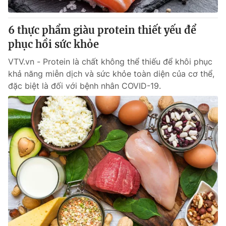
Cơ quan báo chí:
Thời báo VTV
Giấy phép hoạt động báo in và báo điện tử số 483/GP-BTTTT
6 thực phẩm giàu protein thiết yếu để
cấp ngày 29/12/2023
phục hồi sức khỏe
Tổng Biên tập:
Vũ Thanh Thủy
VTV.vn - Protein là chất không thể thiếu để khôi phục
Phó Tổng Biên tập:
Nguyễn Thị Mỹ Hạnh, Phạm Quốc Thắng,
khả năng miễn dịch và sức khỏe toàn diện của cơ thể,
Nguyễn Trọng Ninh
đặc biệt là đối với bệnh nhân COVID-19.
Tổng đài VTV:
024.38 355 931 - 024.38 355 932
Ðiện thoại Thời báo VTV:
024.66 897 897
Email:
toasoan@vtv.vn
Liên hệ quảng cáo:
024-7300.7108