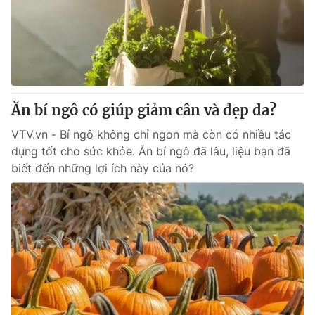
Tin tức
Kinh tế
Thế giới đó đây
Tài chính
Dữ liệu và đời sống
Câu chuyện quốc tế
Thị trường
Ăn bí ngô có giúp giảm cân và đẹp da?
Truyền hình
Góc doanh nghiệp
VTV.vn - Bí ngô không chỉ ngon mà còn có nhiều tác
Phim VTV
Giải trí
dụng tốt cho sức khỏe. Ăn bí ngô đã lâu, liệu bạn đã
Hậu trường
biết đến những lợi ích này của nó?
Điện ảnh
Đời sống
Nhân vật
Âm nhạc
Du lịch
Khán giả
Giáo dục
Sao
Làm đẹp
Giải sao mai
Tuyển sinh
Công nghệ
Chất lượng cuộc sống
Học trực tuyến
Hitech Công nghệ tương lai