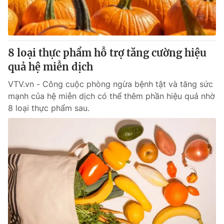
Giao lưu trực tuyến
Sản phẩm
Lịch phát sóng
Thị trường
Tư vấn
8 loại thực phẩm hỗ trợ tăng cường hiệu
quả hệ miễn dịch
Chuyên mục khác
Emagazine
VTV.vn - Công cuộc phòng ngừa bệnh tật và tăng sức
Podcast
mạnh của hệ miễn dịch có thể thêm phần hiệu quả nhờ
8 loại thực phẩm sau.
Photo
Infographic
Video
Shorts video
VTV Money
VTV Thể thao
VTV Sức khoẻ
Bất động sản