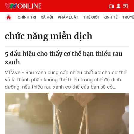
CHÍNH TRỊ
XÃ HỘI
PHÁP LUẬT
THẾ GIỚI
KINH TẾ
TRUYỀ
chức năng miễn dịch
Chuyên mục
5 dấu hiệu cho thấy cơ thể bạn thiếu rau
Chính trị
xanh
VTV.vn - Rau xanh cung cấp nhiều chất xơ cho cơ thể
Xã hội
và là thành phần không thể thiếu trong chế độ dinh
dưỡng, nếu thiếu rau xanh cơ thể của bạn sẽ có...
Pháp luật
Y tế
Thế giới