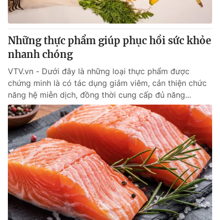
Thị trường 24h
Tấm lòng Việt
VTV4
Vươn mình bằng AI
Những thực phẩm giúp phục hồi sức khỏe
nhanh chóng
VTV9
VTV8
VTV.vn - Dưới đây là những loại thực phẩm được
chứng minh là có tác dụng giảm viêm, cản thiện chức
Liên hệ tòa soạn
English
năng hệ miễn dịch, đồng thời cung cấp đủ năng...
THỜI BÁO VTV
Theo dõi báo trên
Cơ quan chủ quản:
Đài Truyền hình Việt Nam