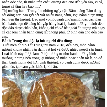
nhân độc đáo, từ nhân trân châu đường đen cho đến yến sào, vi cá,
trứng cá tầm hay bào ngư...
Thị trường
bánh Trung thu
những ngày cận Rằm tháng Tám đang
sôi động hơn bao giờ hết với nhiều hãng bánh, loại bánh được tung
bán trên thị trường. Dạo một vòng quanh chợ mạng hoặc các gian
bán bánh, bạn dễ dàng bắt gặp hàng loạt lại bánh nướng - bánh dẻo
độc đáo được chào bán, không chỉ có vẻ bề ngoài ấn tượng mà ngay
cả các loại nhân bánh cũng rất phong phú, từ bình dân cho đến cao
cấp.
Bánh Trung thu độc lạ hút người tiêu dùng
Xuất hiện từ dịp Tết Trung thu năm 2018, đến nay, món bánh
nướng không nhân vẫn đang rất hot và được nhiều người săn lùng.
Loại bánh này được làm từ bột tương tự như bánh nướng bình
thường, nhưng bên trong lại không có nhân hoặc nhân rất ít, do đó
thân bánh mỏng dẹt hơn bình thường, vỏ bánh cũng được nướng
giòn lên, tạo cảm giác khác lạ khi ăn.