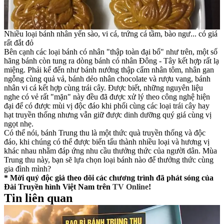
Nhiều loại bánh nhân yến sào, vi cá, trứng cá tầm, bào ngư... có giá
rất đắt đỏ
Bên cạnh các loại bánh có nhân "thập toàn đại bổ" như trên, một số
hãng bánh còn tung ra dòng bánh có nhân Đông - Tây kết hợp rất lạ
miệng. Phải kể đến như bánh nướng thập cẩm nhân tôm, nhân gan
ngỗng cùng quả vả, bánh dẻo nhân chocolate và rượu vang, bánh
nhân vi cá kết hợp cùng trái cây. Được biết, những nguyên liệu
nghe có vẻ rất "mặn" này đều đã được xử lý theo công nghệ hiện
đại để có được mùi vị độc đáo khi phối cùng các loại trái cây hay
hạt truyền thống nhưng vẫn giữ được dinh dưỡng quý giá cùng vị
ngọt nhẹ.
Có thể nói, bánh Trung thu là một thức quà truyền thống và độc
đáo, khi chúng có thể được biến tấu thành nhiều loại và hương vị
khác nhau nhằm đáp ứng nhu cầu thưởng thức của người dân. Mùa
Trung thu này, bạn sẽ lựa chọn loại bánh nào để thưởng thức cùng
gia đình mình?
* Mời quý độc giả theo dõi các chương trình đã phát sóng của
Đài Truyền hình Việt Nam trên
TV Online
!
Tin liên quan