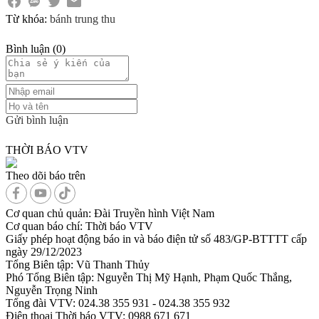
Từ khóa:
bánh trung thu
Bình luận
(
0
)
Gửi bình luận
THỜI BÁO VTV
Theo dõi báo trên
Cơ quan chủ quản:
Đài Truyền hình Việt Nam
Cơ quan báo chí:
Thời báo VTV
Giấy phép hoạt động báo in và báo điện tử số 483/GP-BTTTT cấp
ngày 29/12/2023
Tổng Biên tập:
Vũ Thanh Thủy
Phó Tổng Biên tập:
Nguyễn Thị Mỹ Hạnh, Phạm Quốc Thắng,
Nguyễn Trọng Ninh
Tổng đài VTV:
024.38 355 931 - 024.38 355 932
Ðiện thoại Thời báo VTV:
0988 671 671