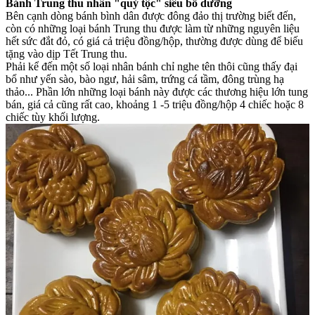
Bánh Trung thu nhân "quý tộc" siêu bổ dưỡng
Bên cạnh dòng bánh bình dân được đông đảo thị trường biết đến,
còn có những loại bánh Trung thu được làm từ những nguyên liệu
hết sức đắt đỏ, có giá cả triệu đồng/hộp, thường được dùng để biếu
tặng vào dịp Tết Trung thu.
Phải kể đến một số loại nhân bánh chỉ nghe tên thôi cũng thấy đại
bổ như yến sào, bào ngư, hải sâm, trứng cá tầm, đông trùng hạ
thảo... Phần lớn những loại bánh này được các thương hiệu lớn tung
bán, giá cả cũng rất cao, khoảng 1 -5 triệu đồng/hộp 4 chiếc hoặc 8
chiếc tùy khối lượng.