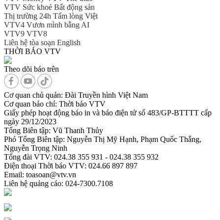
VTV Sức khoẻ
Bất động sản
Thị trường 24h
Tấm lòng Việt
VTV4
Vươn mình bằng AI
VTV9
VTV8
Liên hệ tòa soạn
English
THỜI BÁO VTV
Theo dõi báo trên
Cơ quan chủ quản:
Đài Truyền hình Việt Nam
Cơ quan báo chí:
Thời báo VTV
Giấy phép hoạt động báo in và báo điện tử số 483/GP-BTTTT cấp
ngày 29/12/2023
Tổng Biên tập:
Vũ Thanh Thủy
Phó Tổng Biên tập:
Nguyễn Thị Mỹ Hạnh, Phạm Quốc Thắng,
Nguyễn Trọng Ninh
Tổng đài VTV:
024.38 355 931 - 024.38 355 932
Ðiện thoại Thời báo VTV:
024.66 897 897
Email:
toasoan@vtv.vn
Liên hệ quảng cáo:
024-7300.7108