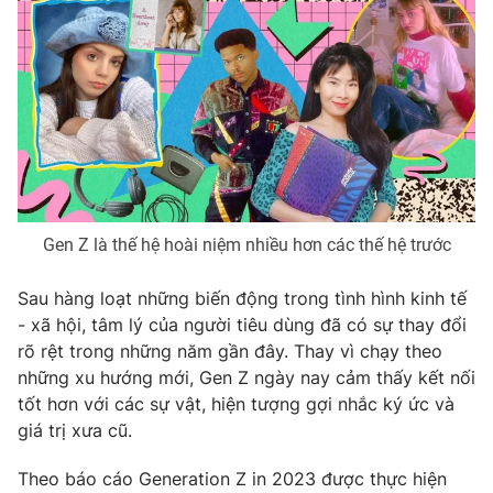
Phim VTV
Giải trí
Hậu trường
Điện ảnh
Đời sống
Nhân vật
Âm nhạc
Du lịch
Khán giả
Giáo dục
Sao
Làm đẹp
Giải sao mai
Tuyển sinh
Công nghệ
Chất lượng cuộc sống
Học trực tuyến
Gen Z là thế hệ hoài niệm nhiều hơn các thế hệ trước
Hitech Công nghệ tương lai
Giao lưu trực tuyến
Sau hàng loạt những biến động trong tình hình kinh tế
Sản phẩm
- xã hội, tâm lý của người tiêu dùng đã có sự thay đổi
Lịch phát sóng
Thị trường
rõ rệt trong những năm gần đây. Thay vì chạy theo
những xu hướng mới, Gen Z ngày nay cảm thấy kết nối
Tư vấn
tốt hơn với các sự vật, hiện tượng gợi nhắc ký ức và
Chuyên mục khác
giá trị xưa cũ.
Emagazine
Podcast
Theo báo cáo Generation Z in 2023 được thực hiện