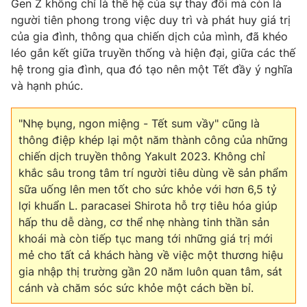
Gen Z không chỉ là thế hệ của sự thay đổi mà còn là
người tiên phong trong việc duy trì và phát huy giá trị
của gia đình, thông qua chiến dịch của mình, đã khéo
léo gắn kết giữa truyền thống và hiện đại, giữa các thế
hệ trong gia đình, qua đó tạo nên một Tết đầy ý nghĩa
và hạnh phúc.
"Nhẹ bụng, ngon miệng - Tết sum vầy" cũng là
thông điệp khép lại một năm thành công của những
chiến dịch truyền thông Yakult 2023. Không chỉ
khắc sâu trong tâm trí người tiêu dùng về sản phẩm
sữa uống lên men tốt cho sức khỏe với hơn 6,5 tỷ
lợi khuẩn L. paracasei Shirota hỗ trợ tiêu hóa giúp
hấp thu dễ dàng, cơ thể nhẹ nhàng tinh thần sản
khoái mà còn tiếp tục mang tới những giá trị mới
mẻ cho tất cả khách hàng về việc một thương hiệu
gia nhập thị trường gần 20 năm luôn quan tâm, sát
cánh và chăm sóc sức khỏe một cách bền bỉ.