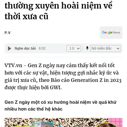
Chính trị
thường xuyên hoài niệm về
Truyền hình
thời xưa cũ
Văn hóa - Giải trí
Xã hội
Y tế
Đời sống
P.V
Pháp luật
Công nghệ
Giáo dục
Nghe đọc bài
6:02
Y tế
VTV.vn - Gen Z ngày nay cảm thấy kết nối tốt
Thế giới
hơn với các sự vật, hiện tượng gợi nhắc ký ức và
Tin tức
giá trị xưa cũ, theo Báo cáo Generation Z in 2023
Kinh tế
được thực hiện bởi GWI.
Thế giới đó đây
Tài chính
Dữ liệu và đời sống
Câu chuyện quốc tế
Gen Z ngày một có xu hướng hoài niệm về quá khứ
Thị trường
nhiều hơn các thế hệ khác
Truyền hình
Góc doanh nghiệp