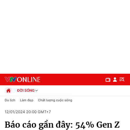
ĐỜI SỐNG
Chính trị
Du lịch
Làm đẹp
Chất lượng cuộc sống
Xã hội
12/01/2024 20:00 GMT+7
Pháp luật
Chuyên mục
Kinh tế
Báo cáo gần đây: 54% Gen Z
Thể thao