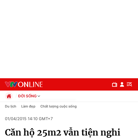
ĐỜI SỐNG
Chính trị
Du lịch
Làm đẹp
Chất lượng cuộc sống
Xã hội
01/04/2015 14:10 GMT+7
Pháp luật
Chuyên mục
Kinh tế
Căn hộ 25m2 vẫn tiện nghi
Thể thao