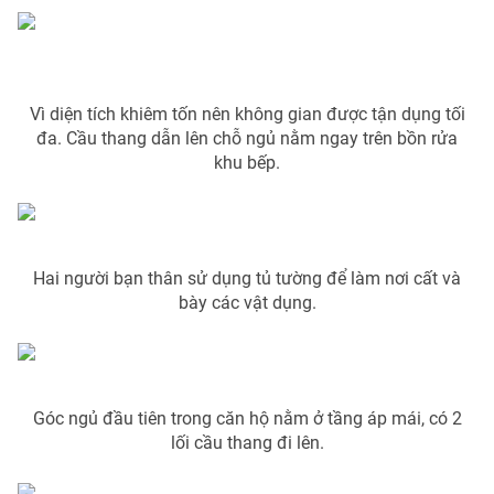
Phim VTV
Giải trí
Hậu trường
Điện ảnh
Đời sống
Nhân vật
Âm nhạc
Vì diện tích khiêm tốn nên không gian được tận dụng tối
Du lịch
Khán giả
đa. Cầu thang dẫn lên chỗ ngủ nằm ngay trên bồn rửa
Giáo dục
Sao
khu bếp.
Làm đẹp
Giải sao mai
Tuyển sinh
Công nghệ
Chất lượng cuộc sống
Học trực tuyến
Hitech Công nghệ tương lai
Giao lưu trực tuyến
Hai người bạn thân sử dụng tủ tường để làm nơi cất và
bày các vật dụng.
Sản phẩm
Lịch phát sóng
Thị trường
Tư vấn
Góc ngủ đầu tiên trong căn hộ nằm ở tầng áp mái, có 2
Chuyên mục khác
lối cầu thang đi lên.
Emagazine
Podcast