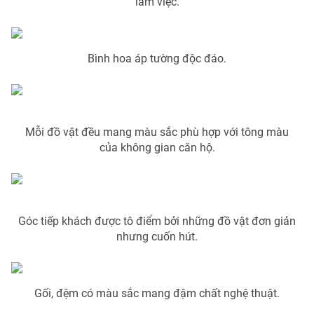
làm việc.
Bình hoa áp tường độc đáo.
THỜI BÁO VTV
Mỗi đồ vật đều mang màu sắc phù hợp với tông màu
Theo dõi báo trên
của không gian căn hộ.
Cơ quan chủ quản:
Đài Truyền hình Việt Nam
Cơ quan báo chí:
Thời báo VTV
Giấy phép hoạt động báo in và báo điện tử số 483/GP-BTTTT
Góc tiếp khách được tô điểm bởi những đồ vật đơn giản
cấp ngày 29/12/2023
nhưng cuốn hút.
Tổng Biên tập:
Vũ Thanh Thủy
Phó Tổng Biên tập:
Nguyễn Thị Mỹ Hạnh, Phạm Quốc Thắng,
Nguyễn Trọng Ninh
Gối, đệm có màu sắc mang đậm chất nghệ thuật.
Tổng đài VTV:
024.38 355 931 - 024.38 355 932