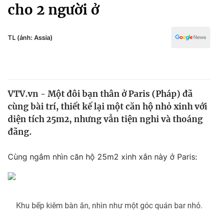
Chính trị
cho 2 người ở
Truyền hình
Văn hóa - Giải trí
Xã hội
Y tế
TL (ảnh: Assia)
Đời sống
Pháp luật
Công nghệ
Giáo dục
Y tế
VTV.vn - Một đôi bạn thân ở Paris (Pháp) đã
cùng bài trí, thiết kế lại một căn hộ nhỏ xinh với
Thế giới
diện tích 25m2, nhưng vẫn tiện nghi và thoáng
đãng.
Tin tức
Kinh tế
Thế giới đó đây
Cùng ngắm nhìn căn hộ 25m2 xinh xắn này ở Paris:
Tài chính
Dữ liệu và đời sống
Câu chuyện quốc tế
Thị trường
Truyền hình
Góc doanh nghiệp
Khu bếp kiêm bàn ăn, nhìn như một góc quán bar nhỏ.