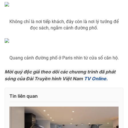
Ðiện thoại Thời báo VTV:
024.66 897 897
Email:
toasoan@vtv.vn
Liên hệ quảng cáo:
024-7300.7108
Không chỉ là nơi tiếp khách, đây còn là nơi lý tưởng để
đọc sách, ngắm cảnh đường phố.
Quang cảnh đường phố ở Paris nhìn từ cửa sổ căn hộ.
Mời quý độc giả theo dõi các chương trình đã phát
sóng của Đài Truyền hình Việt Nam
TV Online.
Tin liên quan
® Cấm sao chép dưới mọi hình thức nếu không có sự chấp
thuận bằng văn bản. Ghi rõ nguồn VTV.vn khi phát hành lại
thông tin từ website này.