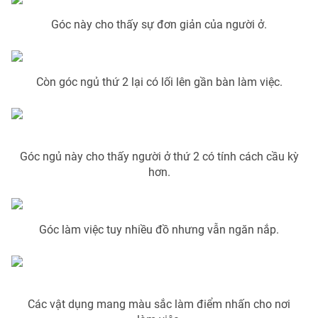
Photo
Infographic
Góc này cho thấy sự đơn giản của người ở.
Video
Shorts video
Còn góc ngủ thứ 2 lại có lối lên gần bàn làm việc.
VTV Money
VTV Thể thao
VTV Sức khoẻ
Bất động sản
Góc ngủ này cho thấy người ở thứ 2 có tính cách cầu kỳ
hơn.
Thị trường 24h
Tấm lòng Việt
VTV4
Vươn mình bằng AI
Góc làm việc tuy nhiều đồ nhưng vẫn ngăn nắp.
VTV9
VTV8
Các vật dụng mang màu sắc làm điểm nhấn cho nơi
Liên hệ tòa soạn
English