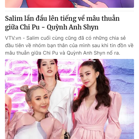
Giấy phép hoạt động báo in và báo điện tử số 483/GP-BTTTT
cấp ngày 29/12/2023
Salim lần đầu lên tiếng về mâu thuẫn
Tổng Biên tập:
Vũ Thanh Thủy
giữa Chi Pu - Quỳnh Anh Shyn
Phó Tổng Biên tập:
Nguyễn Thị Mỹ Hạnh, Phạm Quốc Thắng,
Nguyễn Trọng Ninh
VTV.vn - Salim cuối cùng cũng đã có những chia sẻ
Tổng đài VTV:
024.38 355 931 - 024.38 355 932
đầu tiên về nhóm bạn thân của mình sau khi tin đồn về
Ðiện thoại Thời báo VTV:
024.66 897 897
mâu thuẫn giữa Chi Pu và Quỳnh Anh Shyn nổ ra.
Email:
toasoan@vtv.vn
Liên hệ quảng cáo:
024-7300.7108