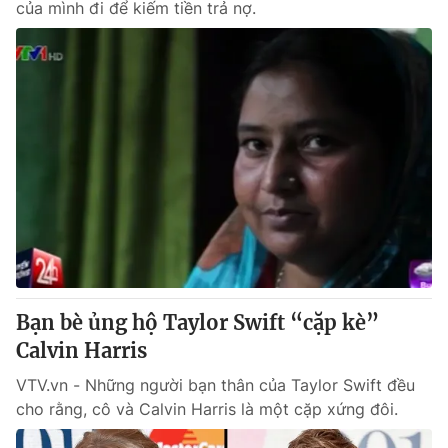
của mình đi để kiếm tiền trả nợ.
Bạn bè ủng hộ Taylor Swift “cặp kè”
Calvin Harris
VTV.vn - Những người bạn thân của Taylor Swift đều
cho rằng, cô và Calvin Harris là một cặp xứng đôi.