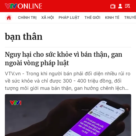
CHÍNH TRỊ
XÃ HỘI
PHÁP LUẬT
THẾ GIỚI
KINH TẾ
TRUYỀ
bạn thân
Chuyên mục
Nguy hại cho sức khỏe vì bán thận, gan
Chính trị
ngoài vòng pháp luật
VTV.vn - Trong khi người bán phải đối diện nhiều rủi ro
Xã hội
về sức khỏe và chỉ được 300 - 400 triệu đồng, đối
tượng môi giới mua bán thận, gan hưởng chênh lệch...
Pháp luật
Y tế
Thế giới