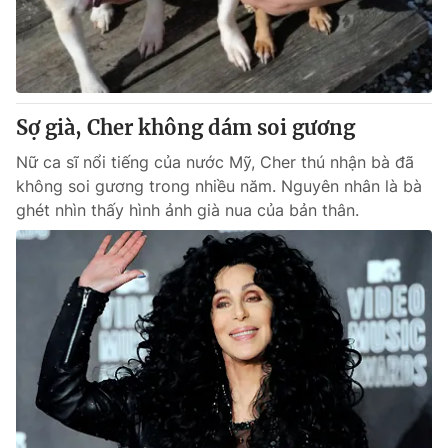
Sợ già, Cher không dám soi gương
Nữ ca sĩ nổi tiếng của nước Mỹ, Cher thú nhận bà đã
không soi gương trong nhiều năm. Nguyên nhân là bà
ghét nhìn thấy hình ảnh già nua của bản thân.