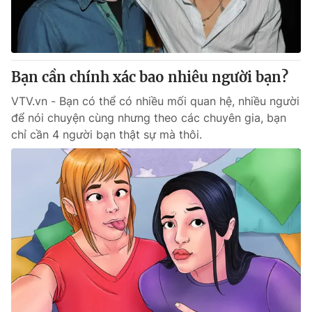
Thị trường 24h
Tấm lòng Việt
VTV4
Vươn mình bằng AI
Bạn cần chính xác bao nhiêu người bạn?
VTV9
VTV8
VTV.vn - Bạn có thể có nhiều mối quan hệ, nhiều người
để nói chuyện cùng nhưng theo các chuyên gia, bạn
Liên hệ tòa soạn
English
chỉ cần 4 người bạn thật sự mà thôi.
THỜI BÁO VTV
Theo dõi báo trên
Cơ quan chủ quản:
Đài Truyền hình Việt Nam
Cơ quan báo chí:
Thời báo VTV