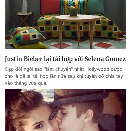
Justin Bieber lại tái hợp với Selena Gomez
Cặp đôi ngôi sao "lắm chuyện" nhất Hollywood được
cho là đã lại tái hợp lần nữa sau khi tuyên bố chia tay
vào tháng vừa qua.