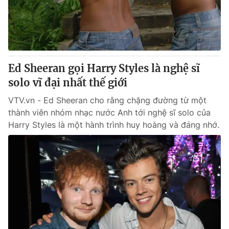
Giao lưu trực tuyến
Sản phẩm
Lịch phát sóng
Thị trường
Tư vấn
Ed Sheeran gọi Harry Styles là nghệ sĩ
Chuyên mục khác
solo vĩ đại nhất thế giới
Emagazine
Podcast
VTV.vn - Ed Sheeran cho rằng chặng đường từ một
thành viên nhóm nhạc nước Anh tới nghệ sĩ solo của
Photo
Infographic
Harry Styles là một hành trình huy hoàng và đáng nhớ.
Video
Shorts video
VTV Money
VTV Thể thao
VTV Sức khoẻ
Bất động sản