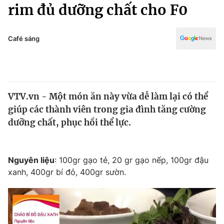
Chính trị
rim đủ dưỡng chất cho F0
Truyền hình
Văn hóa - Giải trí
Xã hội
Y tế
Café sáng
Đời sống
Pháp luật
Công nghệ
Giáo dục
Y tế
VTV.vn - Một món ăn này vừa dễ làm lại có thể
giúp các thành viên trong gia đình tăng cường
Thế giới
dưỡng chất, phục hồi thể lực.
Tin tức
Kinh tế
Thế giới đó đây
Nguyên liệu
: 100gr gạo tẻ, 20 gr gạo nếp, 100gr đậu
Tài chính
xanh, 400gr bí đỏ, 400gr sườn.
Dữ liệu và đời sống
Câu chuyện quốc tế
Thị trường
Truyền hình
Góc doanh nghiệp