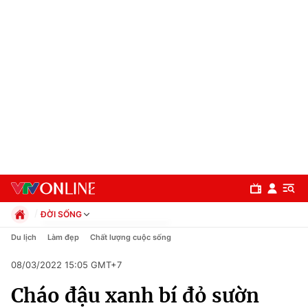
ĐỜI SỐNG
Chính trị
Du lịch
Làm đẹp
Chất lượng cuộc sống
Xã hội
08/03/2022 15:05 GMT+7
Pháp luật
Chuyên mục
Kinh tế
Cháo đậu xanh bí đỏ sườn
Thể thao