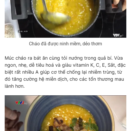
Ðiện thoại Thời báo VTV:
024.66 897 897
Email:
toasoan@vtv.vn
Liên hệ quảng cáo:
024-7300.7108
Cháo đã được ninh mềm, dẻo thơm
Múc cháo ra bát ăn cùng tỏi nướng trong quả bí. Vừa
ngon, nhẹ, dễ tiêu hoá và giàu vitamin K, C, E, Sắt, đặc
biệt rất nhiều A giúp cơ thể chống lại nhiễm trùng, từ
đó tăng cường hệ miễn dịch, cho các tổn thương mau
lành hơn.
® Cấm sao chép dưới mọi hình thức nếu không có sự chấp
thuận bằng văn bản. Ghi rõ nguồn VTV.vn khi phát hành lại
thông tin từ website này.