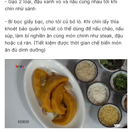
- Gạo 2 loại, đậu xanh vo và nấu cùng nhau tới khi
chín nhừ sánh
Photo
Infographic
- Bí bọc giấy bạc, cho tỏi củ bỏ lò. Khi chín lấy thìa
Video
Shorts video
khoét bảo quản tủ mát có thể dùng để nấu cháo, nấu
súp, làm bí nghiền ăn cùng món chính như steak, đậu
hoặc cá rán. (Tiết kiệm được thời gian chế biến món
VTV Money
VTV Thể thao
ăn đủ dinh dưỡng)
VTV Sức khoẻ
Bất động sản
Thị trường 24h
Tấm lòng Việt
VTV4
Vươn mình bằng AI
VTV9
VTV8
Liên hệ tòa soạn
English