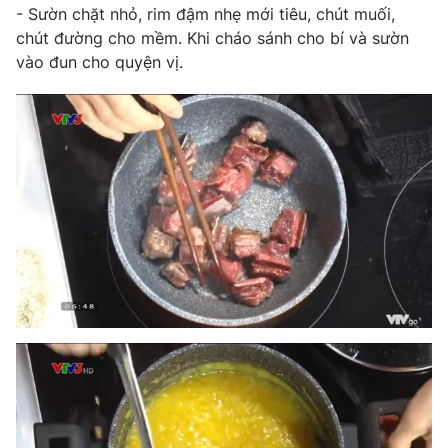
- Sườn chặt nhỏ, rim đậm nhẹ mới tiêu, chút muối,
chút đường cho mềm. Khi cháo sánh cho bí và sườn
vào đun cho quyện vị.
THỜI BÁO VTV
Theo dõi báo trên
Cơ quan chủ quản:
Đài Truyền hình Việt Nam
Cơ quan báo chí:
Thời báo VTV
Giấy phép hoạt động báo in và báo điện tử số 483/GP-BTTTT
cấp ngày 29/12/2023
Tổng Biên tập:
Vũ Thanh Thủy
Phó Tổng Biên tập:
Nguyễn Thị Mỹ Hạnh, Phạm Quốc Thắng,
Nguyễn Trọng Ninh
Tổng đài VTV:
024.38 355 931 - 024.38 355 932