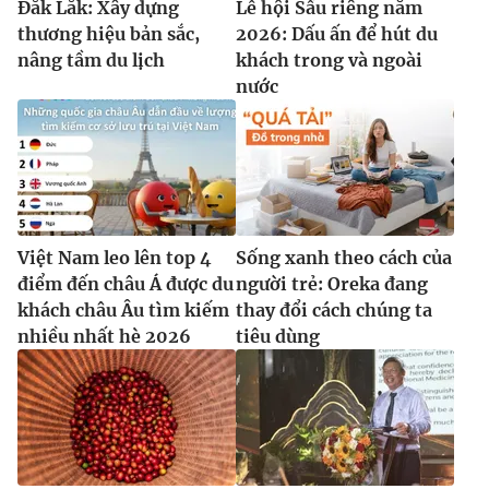
Đắk Lắk: Xây dựng
Lễ hội Sầu riêng năm
thương hiệu bản sắc,
2026: Dấu ấn để hút du
nâng tầm du lịch
khách trong và ngoài
nước
Việt Nam leo lên top 4
Sống xanh theo cách của
điểm đến châu Á được du
người trẻ: Oreka đang
khách châu Âu tìm kiếm
thay đổi cách chúng ta
nhiều nhất hè 2026
tiêu dùng