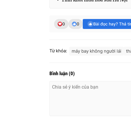
0
0
Bài đọc hay? Thả t
Từ khóa:
máy bay không người lái
th
Bình luận
(
0
)