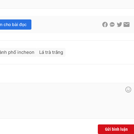
im cho bài đọc
ành phố incheon
Lá trà trắng
Gửi bình luận