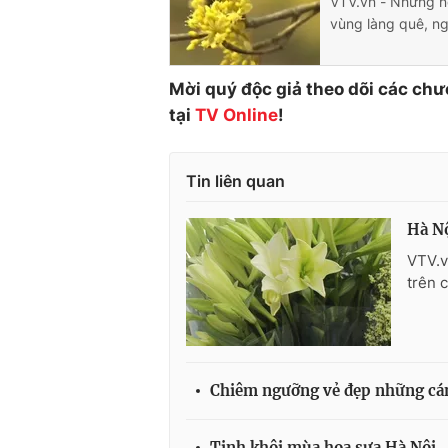
VTV.vn - Những n
vùng làng quê, n
Mời quý độc giả theo dõi các chư
tại
TV Online
!
Tin liên quan
Hà Nộ
VTV.v
trên 
Chiêm ngưỡng vẻ đẹp những cá
Tinh khôi mùa hoa sưa Hà Nội