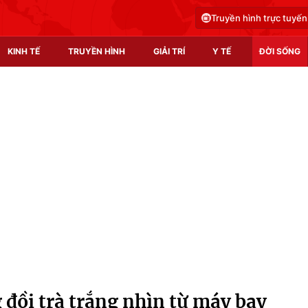
Truyền hình trực tuyến
KINH TẾ
TRUYỀN HÌNH
GIẢI TRÍ
Y TẾ
ĐỜI SỐNG
Pháp luật
Y tế
Truyền hình
Multimedia
Phim VTV
Video
Hậu trường
Shorts video
Nhân vật
Podcast
Khán giả
EMagazine
Giải sao mai
Photo
ồi trà trắng nhìn từ máy bay
Infographic