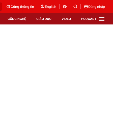
Cổng thông tin
English
Đăng nhập
CÔNG NGHỆ
GIÁO DỤC
VIDEO
PODCAST
VTV Money
VTV Thể thao
VTV Sức khoẻ
Bất động sản
Thị trường 24h
Tấm lòng Việt
Vươn mình bằng AI
VTV4
VTV8
VTV9
Lịch phát sóng
Giao lưu trực tuyến
Sự kiện