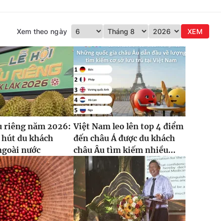
Xem theo ngày
XEM
u riêng năm 2026:
Việt Nam leo lên top 4 điểm
 hút du khách
đến châu Á được du khách
ngoài nước
châu Âu tìm kiếm nhiều...