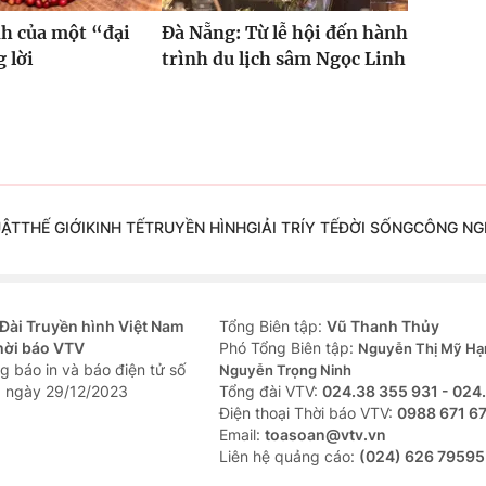
h của một “đại
Đà Nẵng: Từ lễ hội đến hành
 lời
trình du lịch sâm Ngọc Linh
UẬT
THẾ GIỚI
KINH TẾ
TRUYỀN HÌNH
GIẢI TRÍ
Y TẾ
ĐỜI SỐNG
CÔNG NG
Đài Truyền hình Việt Nam
Tổng Biên tập:
Vũ Thanh Thủy
hời báo VTV
Phó Tổng Biên tập:
Nguyễn Thị Mỹ Hạ
g báo in và báo điện tử số
Nguyễn Trọng Ninh
 ngày 29/12/2023
Tổng đài VTV:
024.38 355 931 - 024
Ðiện thoại Thời báo VTV:
0988 671 6
Email:
toasoan@vtv.vn
Liên hệ quảng cáo:
(024) 626 79595