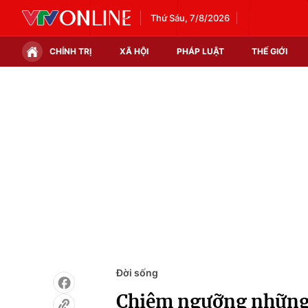
Thứ Sáu, 7/8/2026
CHÍNH TRỊ
XÃ HỘI
PHÁP LUẬT
THẾ GIỚI
Chính trị
Xã hội
Thế giới
Kinh tế
Tin tức
Tài chính
Thế giới đó đây
Thị trường
Câu chuyện quốc tế
Góc doanh nghiệp
Dữ liệu và đời sống
Đời sống
Chiêm ngưỡng những đ