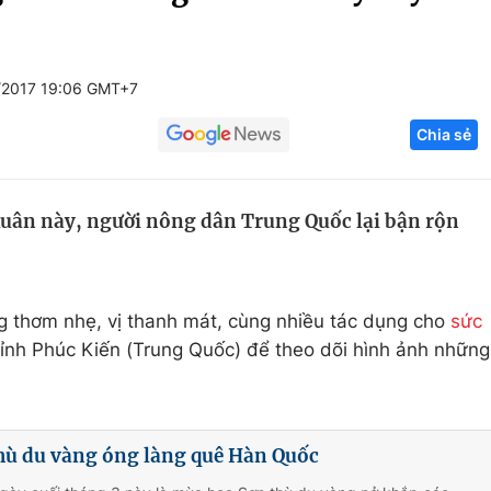
Góc ảnh
/2017 19:06 GMT+7
Giáo dục
Công nghệ
Chia sẻ
Tuyển sinh
Hitech Công ng
Học trực tuyến
Sản phẩm
uân này, người nông dân Trung Quốc lại bận rộn
g
Thị trường
Tư vấn
ơng thơm nhẹ, vị thanh mát, cùng nhiều tác dụng cho
sức
 tỉnh Phúc Kiến (Trung Quốc) để theo dõi hình ảnh những
thù du vàng óng làng quê Hàn Quốc