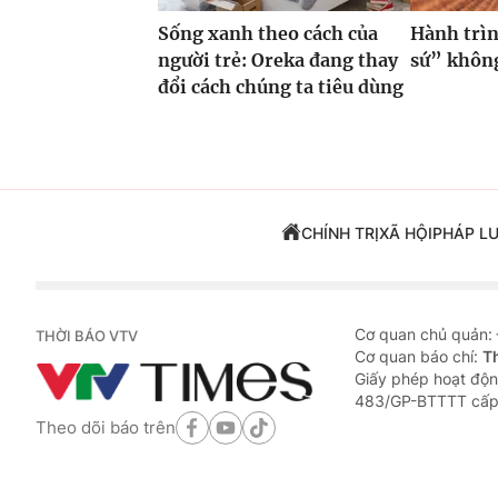
Sống xanh theo cách của
Hành trìn
người trẻ: Oreka đang thay
sứ” không
đổi cách chúng ta tiêu dùng
CHÍNH TRỊ
XÃ HỘI
PHÁP L
Cơ quan chủ quản:
THỜI BÁO VTV
Cơ quan báo chí:
T
Giấy phép hoạt độn
483/GP-BTTTT cấp
Theo dõi báo trên