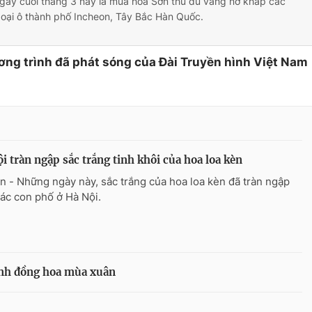
gày cuối tháng 3 này là mùa hoa Sơn thù du vàng nở khắp các
goại ô thành phố Incheon, Tây Bắc Hàn Quốc.
ơng trình đã phát sóng của Đài Truyền hình Việt Nam
i tràn ngập sắc trắng tinh khôi của hoa loa kèn
n - Những ngày này, sắc trắng của hoa loa kèn đã tràn ngập
các con phố ở Hà Nội.
nh đồng hoa mùa xuân