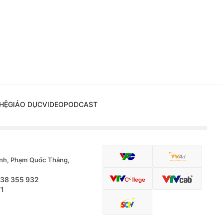
HỆ
GIÁO DỤC
VIDEO
PODCAST
nh, Phạm Quốc Thắng,
.38 355 932
71