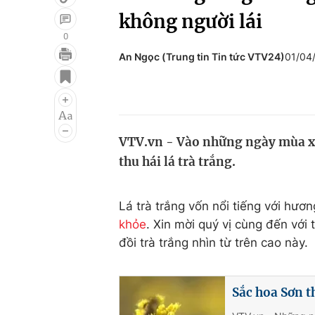
không người lái
0
An Ngọc (Trung tin Tin tức VTV24)
01/04
Giải trí
Đời sống
Điện ảnh
Du lịch
Âm nhạc
Làm đẹp
VTV.vn - Vào những ngày mùa x
Sao
Chất lượng cuộc sốn
thu hái lá trà trắng.
Lá trà trắng vốn nổi tiếng với hư
khỏe
. Xin mời quý vị cùng đến với
đồi trà trắng nhìn từ trên cao này.
Sắc hoa Sơn 