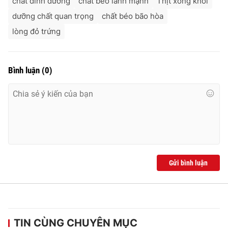
chất dinh dưỡng
chất béo lành mạnh
Thịt xông khói
dưỡng chất quan trọng
chất béo bão hòa
lòng đỏ trứng
Bình luận
(
0
)
Gửi bình luận
TIN CÙNG CHUYÊN MỤC