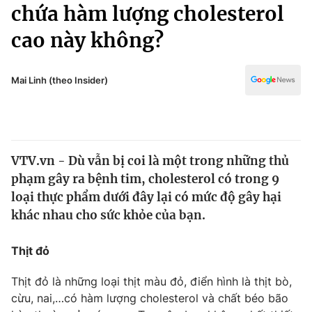
Chính trị
chứa hàm lượng cholesterol
Truyền hình
cao này không?
Văn hóa - Giải trí
Xã hội
Y tế
Đời sống
Mai Linh (theo Insider)
Pháp luật
Công nghệ
Giáo dục
Y tế
VTV.vn - Dù vẫn bị coi là một trong những thủ
Thế giới
phạm gây ra bệnh tim, cholesterol có trong 9
Tin tức
loại thực phẩm dưới đây lại có mức độ gây hại
Kinh tế
khác nhau cho sức khỏe của bạn.
Thế giới đó đây
Tài chính
Dữ liệu và đời sống
Câu chuyện quốc tế
Thịt đỏ
Thị trường
Thịt đỏ là những loại thịt màu đỏ, điển hình là thịt bò,
Truyền hình
Góc doanh nghiệp
cừu, nai,…có hàm lượng cholesterol và chất béo bão