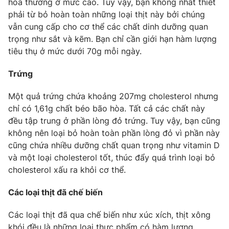
hòa thường ở mức cao. Tuy vậy, bạn không nhất thiết
Phim VTV
Giải trí
phải từ bỏ hoàn toàn những loại thịt này bởi chúng
Hậu trường
vẫn cung cấp cho cơ thể các chất dinh dưỡng quan
Điện ảnh
trọng như sắt và kẽm. Bạn chỉ cần giới hạn hàm lượng
Đời sống
Nhân vật
tiêu thụ ở mức dưới 70g mỗi ngày.
Âm nhạc
Du lịch
Khán giả
Giáo dục
Sao
Trứng
Làm đẹp
Giải sao mai
Tuyển sinh
Một quả trứng chứa khoảng 207mg cholesterol nhưng
Công nghệ
Chất lượng cuộc sống
chỉ có 1,61g chất béo bão hòa. Tất cả các chất này
Học trực tuyến
đều tập trung ở phần lòng đỏ trứng. Tuy vậy, bạn cũng
Hitech Công nghệ tương lai
Giao lưu trực tuyến
không nên loại bỏ hoàn toàn phần lòng đỏ vì phần này
Sản phẩm
cũng chứa nhiều dưỡng chất quan trọng như vitamin D
và một loại cholesterol tốt, thúc đẩy quá trình loại bỏ
Lịch phát sóng
Thị trường
cholesterol xấu ra khỏi cơ thể.
Tư vấn
Các loại thịt đã chế biến
Chuyên mục khác
Các loại thịt đã qua chế biến như xúc xích, thịt xông
Emagazine
Podcast
khói đều là những loại thực phẩm có hàm lượng