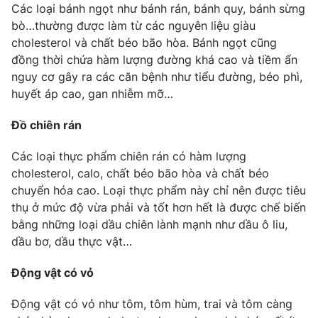
Các loại bánh ngọt như bánh rán, bánh quy, bánh sừng
bò…thường được làm từ các nguyên liệu giàu
cholesterol và chất béo bão hòa. Bánh ngọt cũng
đồng thời chứa hàm lượng đường khá cao và tiềm ẩn
THỜI BÁO VTV
nguy cơ gây ra các căn bệnh như tiểu đường, béo phì,
huyết áp cao, gan nhiễm mỡ…
Đồ chiên rán
Theo dõi báo trên
Các loại thực phẩm chiên rán có hàm lượng
cholesterol, calo, chất béo bão hòa và chất béo
Cơ quan chủ quản:
Đài Truyền hình Việt Nam
chuyển hóa cao. Loại thực phẩm này chỉ nên được tiêu
Cơ quan báo chí:
Thời báo VTV
thụ ở mức độ vừa phải và tốt hơn hết là được chế biến
Giấy phép hoạt động báo in và báo điện tử số 483/GP-BTTTT
bằng những loại dầu chiên lành mạnh như dầu ô liu,
cấp ngày 29/12/2023
dầu bơ, dầu thực vật…
Tổng Biên tập:
Vũ Thanh Thủy
Phó Tổng Biên tập:
Động vật có vỏ
Nguyễn Thị Mỹ Hạnh, Phạm Quốc Thắng,
Nguyễn Trọng Ninh
Động vật có vỏ như tôm, tôm hùm, trai và tôm càng
Tổng đài VTV:
024.38 355 931 - 024.38 355 932