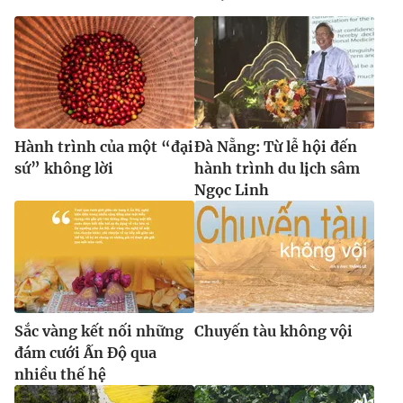
Hành trình của một “đại
Đà Nẵng: Từ lễ hội đến
sứ” không lời
hành trình du lịch sâm
Ngọc Linh
Sắc vàng kết nối những
Chuyến tàu không vội
đám cưới Ấn Độ qua
nhiều thế hệ