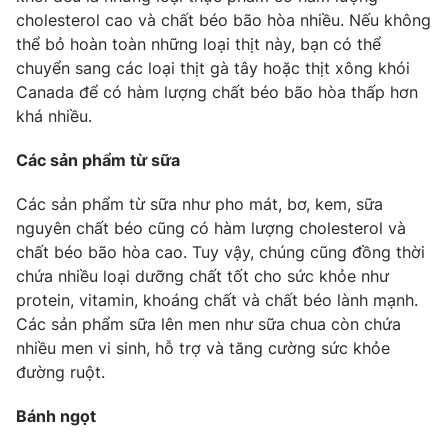
cholesterol cao và chất béo bão hòa nhiều. Nếu không
Photo
Infographic
thể bỏ hoàn toàn những loại thịt này, bạn có thể
chuyển sang các loại thịt gà tây hoặc thịt xông khói
Video
Shorts video
Canada để có hàm lượng chất béo bão hòa thấp hơn
khá nhiều.
VTV Money
VTV Thể thao
Các sản phẩm từ sữa
Các sản phẩm từ sữa như pho mát, bơ, kem, sữa
VTV Sức khoẻ
Bất động sản
nguyên chất béo cũng có hàm lượng cholesterol và
chất béo bão hòa cao. Tuy vậy, chúng cũng đồng thời
Thị trường 24h
Tấm lòng Việt
chứa nhiều loại dưỡng chất tốt cho sức khỏe như
protein, vitamin, khoáng chất và chất béo lành mạnh.
VTV4
Vươn mình bằng AI
Các sản phẩm sữa lên men như sữa chua còn chứa
nhiều men vi sinh, hỗ trợ và tăng cường sức khỏe
đường ruột.
VTV9
VTV8
Bánh ngọt
Liên hệ tòa soạn
English