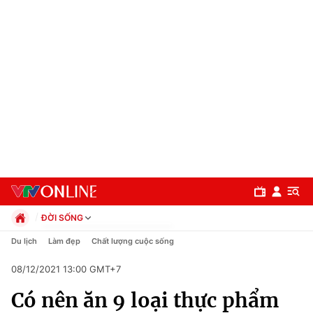
ĐỜI SỐNG
Chính trị
Du lịch
Làm đẹp
Chất lượng cuộc sống
Xã hội
08/12/2021 13:00 GMT+7
Pháp luật
Chuyên mục
Kinh tế
Có nên ăn 9 loại thực phẩm
Thể thao