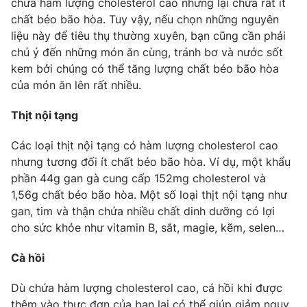
chứa hàm lượng cholesterol cao nhưng lại chứa rất ít
Ðiện thoại Thời báo VTV:
024.66 897 897
chất béo bão hòa. Tuy vậy, nếu chọn những nguyên
Email:
toasoan@vtv.vn
liệu này để tiêu thụ thường xuyên, bạn cũng cần phải
Liên hệ quảng cáo:
024-7300.7108
chú ý đến những món ăn cùng, tránh bơ và nước sốt
kem bởi chúng có thể tăng lượng chất béo bão hòa
của món ăn lên rất nhiều.
Thịt nội tạng
Các loại thịt nội tạng có hàm lượng cholesterol cao
nhưng tương đối ít chất béo bão hòa. Ví dụ, một khẩu
phần 44g gan gà cung cấp 152mg cholesterol và
1,56g chất béo bão hòa. Một số loại thịt nội tạng như
gan, tim và thận chứa nhiều chất dinh dưỡng có lợi
cho sức khỏe như vitamin B, sắt, magie, kẽm, selen…
® Cấm sao chép dưới mọi hình thức nếu không có sự chấp
thuận bằng văn bản. Ghi rõ nguồn VTV.vn khi phát hành lại
Cà hồi
thông tin từ website này.
Dù chứa hàm lượng cholesterol cao, cá hồi khi được
thêm vào thực đơn của bạn lại có thể giúp giảm nguy