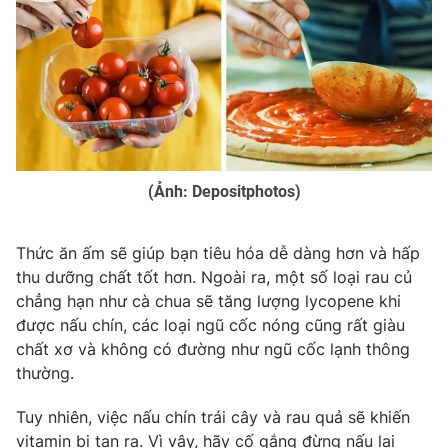
Email:
toasoan@vtv.vn
Liên hệ quảng cáo:
024-7300.7108
(Ảnh: Depositphotos)
Thức ăn ấm sẽ giúp bạn tiêu hóa dễ dàng hơn và hấp
thu dưỡng chất tốt hơn. Ngoài ra, một số loại rau củ
chẳng hạn như cà chua sẽ tăng lượng lycopene khi
® Cấm sao chép dưới mọi hình thức nếu không có sự chấp
được nấu chín, các loại ngũ cốc nóng cũng rất giàu
thuận bằng văn bản. Ghi rõ nguồn VTV.vn khi phát hành lại
chất xơ và không có đường như ngũ cốc lạnh thông
thông tin từ website này.
thường.
Tuy nhiên, việc nấu chín trái cây và rau quả sẽ khiến
vitamin bị tan ra. Vì vậy, hãy cố gắng đừng nấu lại