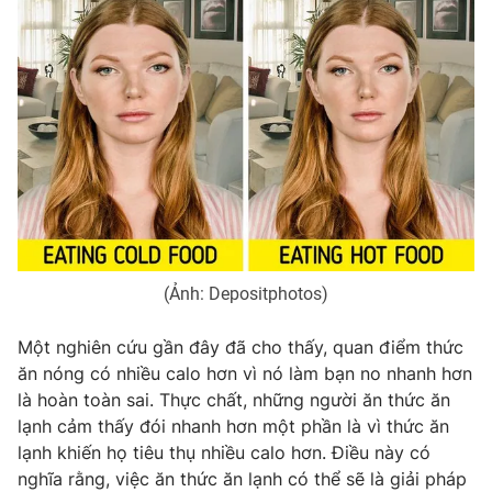
Phim VTV
Giải trí
Hậu trường
Điện ảnh
Đời sống
Nhân vật
Âm nhạc
Du lịch
Khán giả
Giáo dục
Sao
Làm đẹp
Giải sao mai
Tuyển sinh
Công nghệ
Chất lượng cuộc sống
Học trực tuyến
Hitech Công nghệ tương lai
Giao lưu trực tuyến
(Ảnh: Depositphotos)
Sản phẩm
Lịch phát sóng
Một nghiên cứu gần đây đã cho thấy, quan điểm thức
Thị trường
ăn nóng có nhiều calo hơn vì nó làm bạn no nhanh hơn
Tư vấn
là hoàn toàn sai. Thực chất, những người ăn thức ăn
Chuyên mục khác
lạnh cảm thấy đói nhanh hơn một phần là vì thức ăn
lạnh khiến họ tiêu thụ nhiều calo hơn. Điều này có
Emagazine
Podcast
nghĩa rằng, việc ăn thức ăn lạnh có thể sẽ là giải pháp