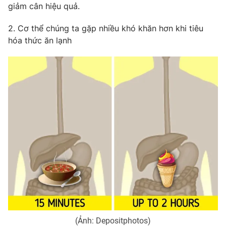
giảm cân hiệu quả.
Photo
Infographic
2. Cơ thể chúng ta gặp nhiều khó khăn hơn khi tiêu
hóa thức ăn lạnh
Video
Shorts video
VTV Money
VTV Thể thao
VTV Sức khoẻ
Bất động sản
Thị trường 24h
Tấm lòng Việt
VTV4
Vươn mình bằng AI
VTV9
VTV8
(Ảnh: Depositphotos)
Liên hệ tòa soạn
English