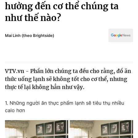
Chính trị
hưởng đến cơ thể chúng ta
Truyền hình
như thế nào?
Văn hóa - Giải trí
Xã hội
Y tế
Đời sống
Mai Linh (theo Brightside)
Pháp luật
Công nghệ
Giáo dục
Y tế
VTV.vn - Phần lớn chúng ta đều cho rằng, đồ ăn
Thế giới
thức uống lạnh sẽ không tốt cho cơ thể, nhưng
Tin tức
thực tế lại không hẳn như vậy.
Kinh tế
Thế giới đó đây
1. Những người ăn thực phẩm lạnh sẽ tiêu thụ nhiều
Tài chính
Dữ liệu và đời sống
calo hơn
Câu chuyện quốc tế
Thị trường
Truyền hình
Góc doanh nghiệp