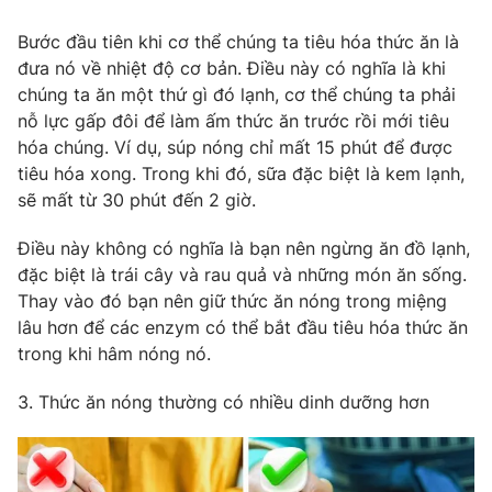
Bước đầu tiên khi cơ thể chúng ta tiêu hóa thức ăn là
đưa nó về nhiệt độ cơ bản. Điều này có nghĩa là khi
chúng ta ăn một thứ gì đó lạnh, cơ thể chúng ta phải
THỜI BÁO VTV
nỗ lực gấp đôi để làm ấm thức ăn trước rồi mới tiêu
hóa chúng. Ví dụ, súp nóng chỉ mất 15 phút để được
Theo dõi báo trên
tiêu hóa xong. Trong khi đó, sữa đặc biệt là kem lạnh,
sẽ mất từ ​​30 phút đến 2 giờ.
Cơ quan chủ quản:
Đài Truyền hình Việt Nam
Điều này không có nghĩa là bạn nên ngừng ăn đồ lạnh,
Cơ quan báo chí:
Thời báo VTV
đặc biệt là trái cây và rau quả và những món ăn sống.
Giấy phép hoạt động báo in và báo điện tử số 483/GP-BTTTT
Thay vào đó bạn nên giữ thức ăn nóng trong miệng
cấp ngày 29/12/2023
lâu hơn để các enzym có thể bắt đầu tiêu hóa thức ăn
Tổng Biên tập:
Vũ Thanh Thủy
trong khi hâm nóng nó.
Phó Tổng Biên tập:
Nguyễn Thị Mỹ Hạnh, Phạm Quốc Thắng,
3. Thức ăn nóng thường có nhiều dinh dưỡng hơn
Nguyễn Trọng Ninh
Tổng đài VTV:
024.38 355 931 - 024.38 355 932
Ðiện thoại Thời báo VTV:
024.66 897 897