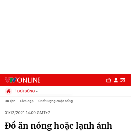
ĐỜI SỐNG
Chính trị
Du lịch
Làm đẹp
Chất lượng cuộc sống
Xã hội
01/12/2021 14:00 GMT+7
Pháp luật
Chuyên mục
Kinh tế
Đồ ăn nóng hoặc lạnh ảnh
Thể thao