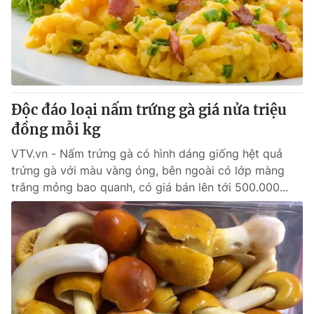
Tin tức
Kinh tế
Thế giới đó đây
Tài chính
Dữ liệu và đời sống
Câu chuyện quốc tế
Thị trường
Độc đáo loại nấm trứng gà giá nửa triệu
Truyền hình
Góc doanh nghiệp
đồng mỗi kg
Phim VTV
Giải trí
VTV.vn - Nấm trứng gà có hình dáng giống hệt quả
Hậu trường
trứng gà với màu vàng óng, bên ngoài có lớp màng
Điện ảnh
trắng mỏng bao quanh, có giá bán lên tới 500.000...
Đời sống
Nhân vật
Âm nhạc
Du lịch
Khán giả
Giáo dục
Sao
Làm đẹp
Giải sao mai
Tuyển sinh
Công nghệ
Chất lượng cuộc sống
Học trực tuyến
Hitech Công nghệ tương lai