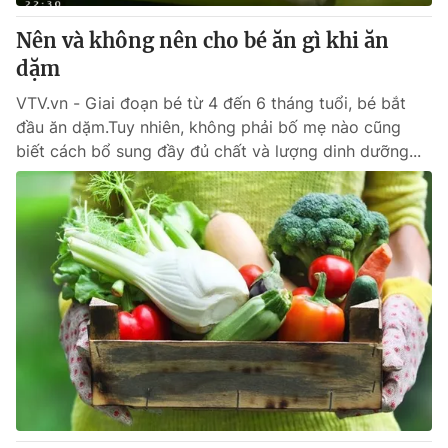
Nên và không nên cho bé ăn gì khi ăn
® Cấm sao chép dưới mọi hình thức nếu không có sự chấp
dặm
thuận bằng văn bản. Ghi rõ nguồn VTV.vn khi phát hành lại
thông tin từ website này.
VTV.vn - Giai đoạn bé từ 4 đến 6 tháng tuổi, bé bắt
đầu ăn dặm.Tuy nhiên, không phải bố mẹ nào cũng
biết cách bổ sung đầy đủ chất và lượng dinh dưỡng...