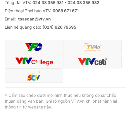
Tổng đài VTV:
024.38 355 931 - 024.38 355 932
Ðiện thoại Thời báo VTV:
0988 671 671
Email:
toasoan@vtv.vn
Liên hệ quảng cáo:
(024) 626 79595
® Cấm sao chép dưới mọi hình thức nếu không có sự chấp
thuận bằng văn bản. Ghi rõ nguồn VTV.vn khi phát hành lại
thông tin từ website này.