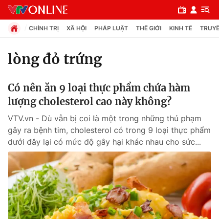
CHÍNH TRỊ
XÃ HỘI
PHÁP LUẬT
THẾ GIỚI
KINH TẾ
TRUYỀ
lòng đỏ trứng
Chuyên mục
Có nên ăn 9 loại thực phẩm chứa hàm
Chính trị
lượng cholesterol cao này không?
VTV.vn - Dù vẫn bị coi là một trong những thủ phạm
Xã hội
gây ra bệnh tim, cholesterol có trong 9 loại thực phẩm
dưới đây lại có mức độ gây hại khác nhau cho sức...
Pháp luật
Y tế
Thế giới