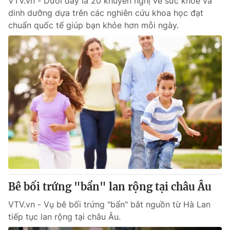
VTV.vn - Dưới đây là 20 khuyến nghị về sức khoẻ và
dinh dưỡng dựa trên các nghiên cứu khoa học đạt
chuẩn quốc tế giúp bạn khỏe hơn mỗi ngày.
Bê bối trứng "bẩn" lan rộng tại châu Âu
VTV.vn - Vụ bê bối trứng "bẩn" bắt nguồn từ Hà Lan
tiếp tục lan rộng tại châu Âu.