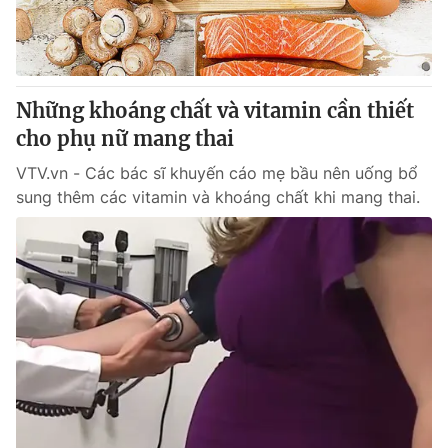
Thị trường 24h
Tấm lòng Việt
VTV4
Vươn mình bằng AI
Những khoáng chất và vitamin cần thiết
VTV9
VTV8
cho phụ nữ mang thai
VTV.vn - Các bác sĩ khuyến cáo mẹ bầu nên uống bổ
Liên hệ tòa soạn
English
sung thêm các vitamin và khoáng chất khi mang thai.
THỜI BÁO VTV
Theo dõi báo trên
Cơ quan chủ quản:
Đài Truyền hình Việt Nam
Cơ quan báo chí:
Thời báo VTV