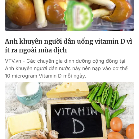
Giao lưu trực tuyến
Sản phẩm
Lịch phát sóng
Thị trường
Tư vấn
Anh khuyên người dân uống vitamin D vì
Chuyên mục khác
ít ra ngoài mùa dịch
Emagazine
Podcast
VTV.vn - Các chuyên gia dinh dưỡng cộng đồng tại
Anh khuyên người dân nước này nên nạp vào cơ thể
Photo
Infographic
10 microgram Vitamin D mỗi ngày.
Video
Shorts video
VTV Money
VTV Thể thao
VTV Sức khoẻ
Bất động sản