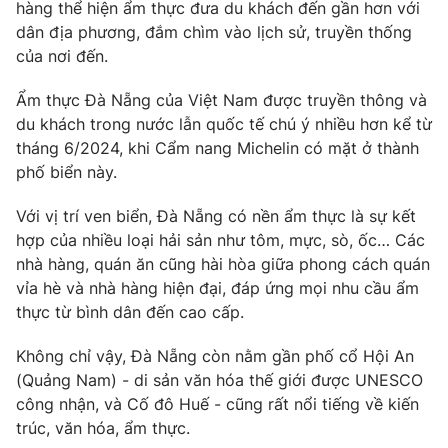
Phim VTV
hàng thể hiện ẩm thực đưa du khách đến gần hơn với
Giải trí
dân địa phương, đắm chìm vào lịch sử, truyền thống
Hậu trường
của nơi đến.
Điện ảnh
Đời sống
Nhân vật
Ẩm thực Đà Nẵng của Việt Nam được truyền thông và
Âm nhạc
Du lịch
du khách trong nước lẫn quốc tế chú ý nhiều hơn kể từ
Khán giả
Giáo dục
Sao
tháng 6/2024, khi Cẩm nang Michelin có mặt ở thành
Làm đẹp
Giải sao mai
phố biển này.
Tuyển sinh
Công nghệ
Chất lượng cuộc sống
Với vị trí ven biển, Đà Nẵng có nền ẩm thực là sự kết
Học trực tuyến
Hitech Công nghệ tương lai
hợp của nhiều loại hải sản như tôm, mực, sò, ốc… Các
Giao lưu trực tuyến
nhà hàng, quán ăn cũng hài hòa giữa phong cách quán
Sản phẩm
vỉa hè và nhà hàng hiện đại, đáp ứng mọi nhu cầu ẩm
Lịch phát sóng
thực từ bình dân đến cao cấp.
Thị trường
Không chỉ vậy, Đà Nẵng còn nằm gần phố cổ Hội An
Tư vấn
(Quảng Nam) - di sản văn hóa thế giới được UNESCO
Chuyên mục khác
công nhận, và Cố đô Huế - cũng rất nổi tiếng về kiến
Emagazine
Podcast
trúc, văn hóa, ẩm thực.