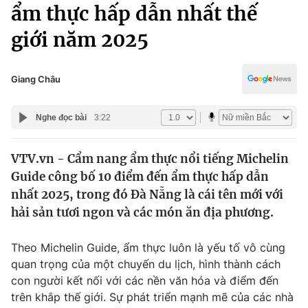
Chính trị
ẩm thực hấp dẫn nhất thế
Truyền hình
giới năm 2025
Văn hóa - Giải trí
Xã hội
Y tế
Đời sống
Giang Châu
Pháp luật
Công nghệ
Giáo dục
Nghe đọc bài
3:22
Y tế
VTV.vn - Cẩm nang ẩm thực nổi tiếng Michelin
Thế giới
Guide công bố 10 điểm đến ẩm thực hấp dẫn
Tin tức
nhất 2025, trong đó Đà Nẵng là cái tên mới với
Kinh tế
hải sản tươi ngon và các món ăn địa phương.
Thế giới đó đây
Tài chính
Dữ liệu và đời sống
Câu chuyện quốc tế
Theo Michelin Guide, ẩm thực luôn là yếu tố vô cùng
Thị trường
quan trọng của một chuyến du lịch, hình thành cách
con người kết nối với các nền văn hóa và điểm đến
Truyền hình
Góc doanh nghiệp
trên khắp thế giới. Sự phát triển mạnh mẽ của các nhà