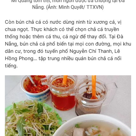
Mì Quảng tôm thịt, món ngon được ưa chuộng tại Đà
Ðiện thoại Thời báo VTV:
024.66 897 897
Nẵng. (Ảnh: Minh Quyết/ TTXVN)
Email:
toasoan@vtv.vn
Liên hệ quảng cáo:
024-7300.7108
Còn bún chả cá có nước dùng ninh từ xương cá, vị
chua ngọt. Thực khách có thể chọn chả cá truyền
thống hoặc thêm cá thu, cá ngừ để thay đổi. Tại Đà
Nẵng, bún chả cá phổ biến tại mọi con đường, mọi khu
dân cư, trong đó tuyến phố Nguyễn Chí Thanh, Lê
Hồng Phong... tập trung nhiều quán bún chả cá nổi
tiếng.
® Cấm sao chép dưới mọi hình thức nếu không có sự chấp
thuận bằng văn bản. Ghi rõ nguồn VTV.vn khi phát hành lại
thông tin từ website này.