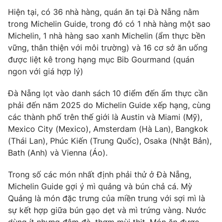
Hiện tại, có 36 nhà hàng, quán ăn tại Đà Nẵng nằm
Photo
Infographic
trong Michelin Guide, trong đó có 1 nhà hàng một sao
Michelin, 1 nhà hàng sao xanh Michelin (ẩm thực bền
Video
Shorts video
vững, thân thiện với môi trường) và 16 cơ sở ăn uống
được liệt kê trong hạng mục Bib Gourmand (quán
ngon với giá hợp lý)
VTV Money
VTV Thể thao
Đà Nẵng lọt vào danh sách 10 điểm đến ẩm thực cần
VTV Sức khoẻ
Bất động sản
phải đến năm 2025 do Michelin Guide xếp hạng, cùng
các thành phố trên thế giới là Austin và Miami (Mỹ),
Mexico City (Mexico), Amsterdam (Hà Lan), Bangkok
Thị trường 24h
Tấm lòng Việt
(Thái Lan), Phúc Kiến (Trung Quốc), Osaka (Nhật Bản),
Bath (Anh) và Vienna (Áo).
VTV4
Vươn mình bằng AI
Trong số các món nhất định phải thử ở Đà Nẵng,
Michelin Guide gợi ý mì quảng và bún chả cá. Mỳ
VTV9
VTV8
Quảng là món đặc trưng của miền trung với sợi mì là
sự kết hợp giữa bún gạo dẹt và mì trứng vàng. Nước
Liên hệ tòa soạn
English