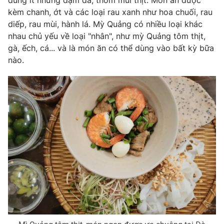
dùng ít nhưng đậm đà, thơm mùi thịt. Món ăn được
kèm chanh, ớt và các loại rau xanh như hoa chuối, rau
diếp, rau mùi, hành lá. Mỳ Quảng có nhiều loại khác
nhau chủ yếu về loại "nhân", như mỳ Quảng tôm thịt,
gà, ếch, cá... và là món ăn có thể dùng vào bất kỳ bữa
THỜI BÁO VTV
nào.
Theo dõi báo trên
Cơ quan chủ quản:
Đài Truyền hình Việt Nam
Cơ quan báo chí:
Thời báo VTV
Giấy phép hoạt động báo in và báo điện tử số 483/GP-BTTTT
cấp ngày 29/12/2023
Tổng Biên tập:
Vũ Thanh Thủy
Phó Tổng Biên tập:
Nguyễn Thị Mỹ Hạnh, Phạm Quốc Thắng,
Nguyễn Trọng Ninh
Tổng đài VTV:
024.38 355 931 - 024.38 355 932