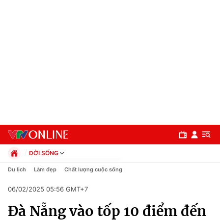
ĐỜI SỐNG
Chính trị
Du lịch
Làm đẹp
Chất lượng cuộc sống
Xã hội
06/02/2025 05:56 GMT+7
Pháp luật
Chuyên mục
Kinh tế
Đà Nẵng vào tốp 10 điểm đến
Thể thao