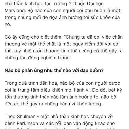
Phim VTV
nhà thần kinh học tại Trường Y thuộc Đại học
Giải trí
Maryland: Bộ não của con người coi đau buồn là một
Hậu trường
trong những mối đe dọa ảnh hưởng tới sức khỏe của
Điện ảnh
Đời sống
nó.
Nhân vật
Âm nhạc
Du lịch
Khán giả
Cô ấy cũng cho biết thêm: “Chúng ta đã coi việc chấn
Giáo dục
Sao
thương về mặt thể chất là một nguy hiểm đối với cơ
Làm đẹp
Giải sao mai
thể, tuy nhiên tổn thương tinh thần cũng có thể gây ra
Tuyển sinh
Công nghệ
những tác động nghiêm trọng”.
Chất lượng cuộc sống
Học trực tuyến
Hitech Công nghệ tương lai
Não bộ phản ứng như thế nào với đau buồn?
Giao lưu trực tuyến
Sản phẩm
Trong quá trình tiến hóa, não bộ của con người được
Lịch phát sóng
coi là trung tâm điều khiển mọi hành vi. Do đó, bất kỳ
Thị trường
tổn thương tinh thần nào làm ảnh hưởng tới não bộ
Tư vấn
đều có thể gây ra những hành vi khôn lường.
Chuyên mục khác
Theo Shulman - một nhà thần kinh học chuyên về
Emagazine
Podcast
bệnh Parkinson và các rối loạn vận động khác cho