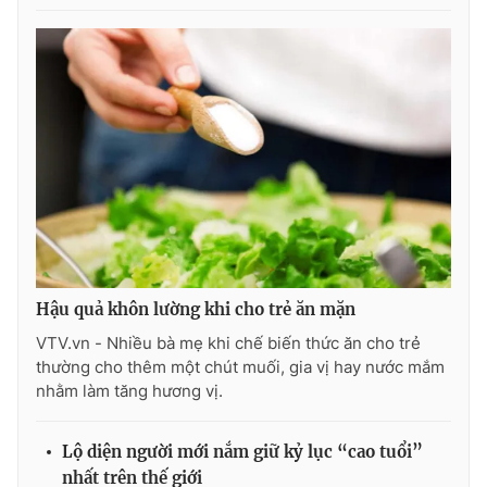
Ðiện thoại Thời báo VTV:
024.66 897 897
Email:
toasoan@vtv.vn
Liên hệ quảng cáo:
024-7300.7108
Hậu quả khôn lường khi cho trẻ ăn mặn
VTV.vn - Nhiều bà mẹ khi chế biến thức ăn cho trẻ
thường cho thêm một chút muối, gia vị hay nước mắm
® Cấm sao chép dưới mọi hình thức nếu không có sự chấp
nhằm làm tăng hương vị.
thuận bằng văn bản. Ghi rõ nguồn VTV.vn khi phát hành lại
thông tin từ website này.
Lộ diện người mới nắm giữ kỷ lục “cao tuổi”
nhất trên thế giới