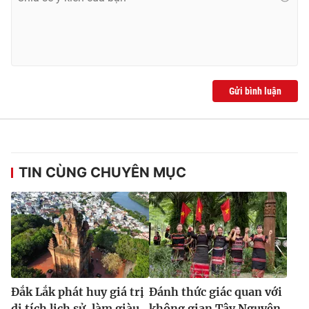
Gửi bình luận
TIN CÙNG CHUYÊN MỤC
Đắk Lắk phát huy giá trị
Đánh thức giác quan với
di tích lịch sử, làm giàu
không gian Tây Nguyên