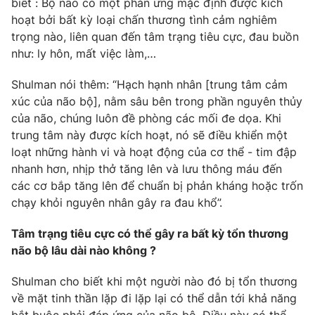
biết : Bộ não có một phản ứng mặc định được kích
hoạt bởi bất kỳ loại chấn thương tình cảm nghiêm
Photo
Infographic
trọng nào, liên quan đến tâm trạng tiêu cực, đau buồn
như: ly hôn, mất việc làm,…
Video
Shorts video
Shulman nói thêm: “Hạch hạnh nhân [trung tâm cảm
xúc của não bộ], nằm sâu bên trong phần nguyên thủy
VTV Money
VTV Thể thao
của não, chúng luôn đề phòng các mối đe dọa. Khi
trung tâm này được kích hoạt, nó sẽ điều khiển một
VTV Sức khoẻ
Bất động sản
loạt những hành vi và hoạt động của cơ thể - tim đập
nhanh hơn, nhịp thở tăng lên và lưu thông máu đến
Thị trường 24h
các cơ bắp tăng lên để chuẩn bị phản kháng hoặc trốn
Tấm lòng Việt
chạy khỏi nguyên nhân gây ra đau khổ”.
VTV4
Vươn mình bằng AI
Tâm trạng tiêu cực có thể gây ra bất kỳ tổn thương
não bộ lâu dài nào không ?
VTV9
VTV8
Shulman cho biết khi một người nào đó bị tổn thương
về mặt tinh thần lặp đi lặp lại có thể dẫn tới khả năng
Liên hệ tòa soạn
English