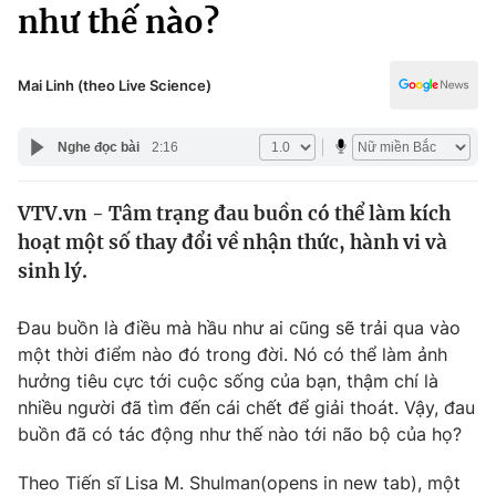
Chính trị
như thế nào?
Truyền hình
Văn hóa - Giải trí
Xã hội
Y tế
Mai Linh (theo Live Science)
Đời sống
Pháp luật
Công nghệ
Nghe đọc bài
2:16
Giáo dục
Y tế
VTV.vn - Tâm trạng đau buồn có thể làm kích
hoạt một số thay đổi về nhận thức, hành vi và
Thế giới
sinh lý.
Tin tức
Kinh tế
Đau buồn là điều mà hầu như ai cũng sẽ trải qua vào
Thế giới đó đây
một thời điểm nào đó trong đời. Nó có thể làm ảnh
Tài chính
hưởng tiêu cực tới cuộc sống của bạn, thậm chí là
Dữ liệu và đời sống
Câu chuyện quốc tế
nhiều người đã tìm đến cái chết để giải thoát. Vậy, đau
Thị trường
buồn đã có tác động như thế nào tới não bộ của họ?
Truyền hình
Góc doanh nghiệp
Theo Tiến sĩ Lisa M. Shulman(opens in new tab), một