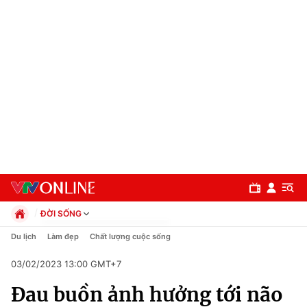
ĐỜI SỐNG
Chính trị
Du lịch
Làm đẹp
Chất lượng cuộc sống
Xã hội
03/02/2023 13:00 GMT+7
Pháp luật
Chuyên mục
Kinh tế
Đau buồn ảnh hưởng tới não
Thể thao