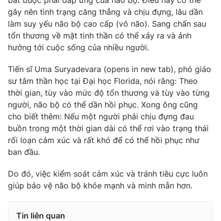
bắt buộc phải đáp ứng của não bộ. Điều này có thể
gây nên tình trạng căng thẳng và chịu đựng, lâu dần
làm suy yếu não bộ cao cấp (vỏ não). Sang chấn sau
tổn thương về mặt tinh thần có thể xảy ra và ảnh
hưởng tới cuộc sống của nhiều người.
THỜI BÁO VTV
Tiến sĩ Uma Suryadevara (opens in new tab), phó giáo
sư tâm thần học tại Đại học Florida, nói rằng: Theo
thời gian, tùy vào mức độ tổn thương và tùy vào từng
Theo dõi báo trên
người, não bộ có thể dần hồi phục. Xong ông cũng
cho biết thêm: Nếu một người phải chịu đựng đau
Cơ quan chủ quản:
Đài Truyền hình Việt Nam
buồn trong một thời gian dài có thể rơi vào trạng thái
Cơ quan báo chí:
Thời báo VTV
rối loạn cảm xúc và rất khó để có thể hồi phục như
Giấy phép hoạt động báo in và báo điện tử số 483/GP-BTTTT
ban đầu.
cấp ngày 29/12/2023
Do đó, việc kiểm soát cảm xúc và tránh tiêu cực luôn
Tổng Biên tập:
Vũ Thanh Thủy
giúp bảo vệ não bộ khỏe mạnh và minh mẫn hơn.
Phó Tổng Biên tập:
Nguyễn Thị Mỹ Hạnh, Phạm Quốc Thắng,
Nguyễn Trọng Ninh
Tổng đài VTV:
024.38 355 931 - 024.38 355 932
Tin liên quan