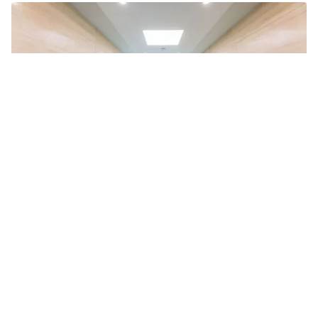
Tin mới
Video
Live
Emagazine
Trang chủ
Phú Thọ: Bãi rác quá tải giữa khu dân cư,
người dân Cẩm Khê sống trong ô nhiễm
kéo dài
VTV.vn - Giữa khu dân cư Đồng Minh (xã Cẩm Khê),
những đống rác cao quá đầu người bốc khói âm ỉ, mùi
hôi nồng nặc khiến nhiều hộ dân phải đóng kín cửa...