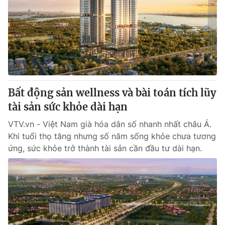
Tin tức
Kinh tế
Thế giới đó đây
Tài chính
Dữ liệu và đời sống
Câu chuyện quốc tế
Thị trường
Truyền hình
Góc doanh nghiệp
Bất động sản wellness và bài toán tích lũy
Phim VTV
tài sản sức khỏe dài hạn
Giải trí
Hậu trường
VTV.vn - Việt Nam già hóa dân số nhanh nhất châu Á.
Điện ảnh
Khi tuổi thọ tăng nhưng số năm sống khỏe chưa tương
Đời sống
Nhân vật
ứng, sức khỏe trở thành tài sản cần đầu tư dài hạn.
Âm nhạc
Du lịch
Khán giả
Giáo dục
Sao
Làm đẹp
Giải sao mai
Tuyển sinh
Công nghệ
Chất lượng cuộc sống
Học trực tuyến
Hitech Công nghệ tương lai