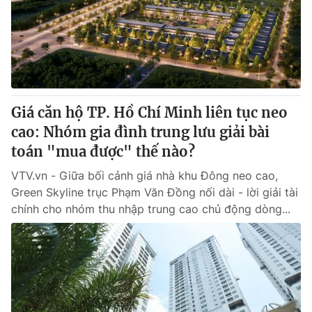
Giao lưu trực tuyến
Sản phẩm
Lịch phát sóng
Thị trường
Tư vấn
Chuyên mục khác
Giá căn hộ TP. Hồ Chí Minh liên tục neo
Emagazine
Podcast
cao: Nhóm gia đình trung lưu giải bài
toán "mua được" thế nào?
Photo
Infographic
VTV.vn - Giữa bối cảnh giá nhà khu Đông neo cao,
Green Skyline trục Phạm Văn Đồng nối dài - lời giải tài
Video
Shorts video
chính cho nhóm thu nhập trung cao chủ động dòng...
VTV Money
VTV Thể thao
VTV Sức khoẻ
Bất động sản