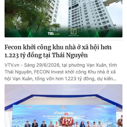
Thị trường 24h
Tấm lòng Việt
VTV4
Vươn mình bằng AI
VTV9
VTV8
Fecon khởi công khu nhà ở xã hội hơn
Liên hệ tòa soạn
English
1.223 tỷ đồng tại Thái Nguyên
VTV.vn - Sáng 29/6/2026, tại phường Vạn Xuân, tỉnh
Thái Nguyên, FECON Invest khởi công Khu nhà ở xã
hội Vạn Xuân, tổng vốn hơn 1.223 tỷ đồng, dự kiến...
THỜI BÁO VTV
Theo dõi báo trên
Cơ quan chủ quản:
Đài Truyền hình Việt Nam
Cơ quan báo chí:
Thời báo VTV