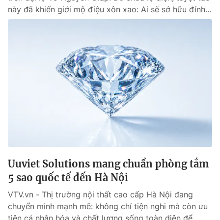
này đã khiến giới mộ điệu xôn xao: Ai sẽ sở hữu đỉnh...
Uuviet Solutions mang chuẩn phòng tắm
5 sao quốc tế đến Hà Nội
VTV.vn - Thị trường nội thất cao cấp Hà Nội đang
chuyển mình mạnh mẽ: không chỉ tiện nghi mà còn ưu
tiên cá nhân hóa và chất lượng sống toàn diện để...