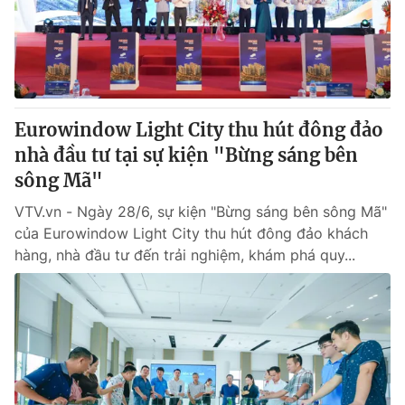
Giấy phép hoạt động báo in và báo điện tử số 483/GP-BTTTT
cấp ngày 29/12/2023
Tổng Biên tập:
Vũ Thanh Thủy
Phó Tổng Biên tập:
Nguyễn Thị Mỹ Hạnh, Phạm Quốc Thắng,
Nguyễn Trọng Ninh
Tổng đài VTV:
Eurowindow Light City thu hút đông đảo
024.38 355 931 - 024.38 355 932
Ðiện thoại Thời báo VTV:
nhà đầu tư tại sự kiện "Bừng sáng bên
024.66 897 897
Email:
sông Mã"
toasoan@vtv.vn
Liên hệ quảng cáo:
024-7300.7108
VTV.vn - Ngày 28/6, sự kiện "Bừng sáng bên sông Mã"
của Eurowindow Light City thu hút đông đảo khách
hàng, nhà đầu tư đến trải nghiệm, khám phá quy...