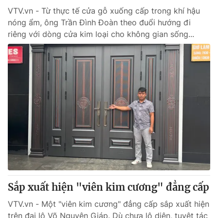
VTV.vn - Từ thực tế cửa gỗ xuống cấp trong khí hậu
nóng ẩm, ông Trần Đình Đoàn theo đuổi hướng đi
riêng với dòng cửa kim loại cho không gian sống...
Sắp xuất hiện "viên kim cương" đẳng cấp
VTV.vn - Một "viên kim cương" đẳng cấp sắp xuất hiện
trên đại lộ Võ Nguyên Giáp. Dù chưa lộ diện, tuyệt tác