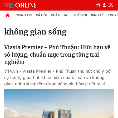
CHÍNH TRỊ
XÃ HỘI
PHÁP LUẬT
THẾ GIỚI
KINH TẾ
TRUYỀ
không gian sống
Chuyên mục
Vlasta Premier - Phú Thuận: Hữu hạn về
Chính trị
số lượng, chuẩn mực trong từng trải
nghiệm
Xã hội
VTV.vn - Vlasta Premier - Phú Thuận thu hút chú ý bởi
sự hội tụ giữa tính khan hiếm của tài sản và không
Pháp luật
gian, nơi trải nghiệm được nâng niu bằng triết lý vị...
Y tế
Thế giới