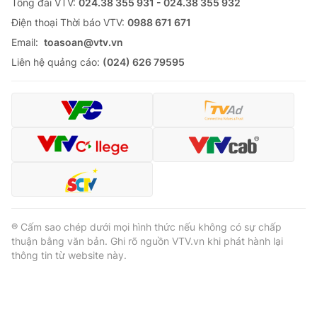
Tổng đài VTV:
024.38 355 931 - 024.38 355 932
Ðiện thoại Thời báo VTV:
0988 671 671
Email:
toasoan@vtv.vn
Liên hệ quảng cáo:
(024) 626 79595
® Cấm sao chép dưới mọi hình thức nếu không có sự chấp
thuận bằng văn bản. Ghi rõ nguồn VTV.vn khi phát hành lại
thông tin từ website này.