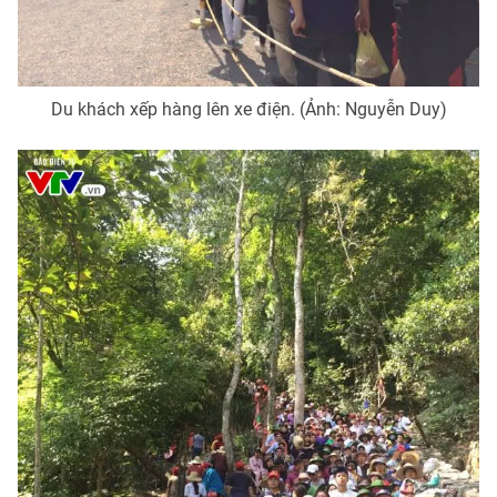
Photo
Infographic
Video
Shorts video
Du khách xếp hàng lên xe điện. (Ảnh: Nguyễn Duy)
VTV Money
VTV Thể thao
VTV Sức khoẻ
Bất động sản
Thị trường 24h
Tấm lòng Việt
VTV4
Vươn mình bằng AI
VTV9
VTV8
Liên hệ tòa soạn
English