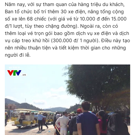
Phim VTV
Năm nay, với sự tham quan của hàng triệu du khách,
Giải trí
Ban tổ chức bố trí thêm 30 xe điện, nâng tổng cộng
Hậu trường
số xe lên 68 chiếc (với giá vé từ 10.000 đ đến 15.000
Điện ảnh
Đời sống
Nhân vật
đ/1 lượt, tùy theo chặng đường). Ngoài ra, còn có
Âm nhạc
thêm loại vé trọn gói bao gồm dịch vụ xe điện và dịch
Du lịch
Khán giả
vụ cáp treo khứ hồi (300.000 đ/ 1 người). Điều này tạo
Giáo dục
Sao
nên nhiều thuận tiện và tiết kiệm thời gian cho những
Làm đẹp
Giải sao mai
Tuyển sinh
người đi lễ.
Công nghệ
Chất lượng cuộc sống
Học trực tuyến
Hitech Công nghệ tương lai
Giao lưu trực tuyến
Sản phẩm
Lịch phát sóng
Thị trường
Tư vấn
Chuyên mục khác
Emagazine
Podcast