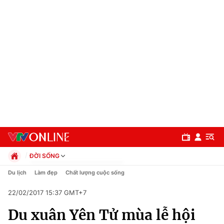
ĐỜI SỐNG
Chính trị
Du lịch
Làm đẹp
Chất lượng cuộc sống
Xã hội
22/02/2017 15:37 GMT+7
Pháp luật
Chuyên mục
Kinh tế
Du xuân Yên Tử mùa lễ hội
Thể thao