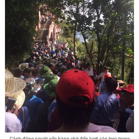
Email:
toasoan@vtv.vn
Liên hệ quảng cáo:
024-7300.7108
® Cấm sao chép dưới mọi hình thức nếu không có sự chấp
thuận bằng văn bản. Ghi rõ nguồn VTV.vn khi phát hành lại
thông tin từ website này.
Cảnh đông người xếp hàng chờ đến lượt cáp treo trong