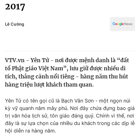
Chính trị
2017
Truyền hình
Văn hóa - Giải trí
Xã hội
Y tế
Lê Cường
Đời sống
Pháp luật
Công nghệ
Giáo dục
Y tế
VTV.vn - Yên Tử - nơi được mệnh danh là “đất
tổ Phật giáo Việt Nam”, lưu giữ được nhiều di
Thế giới
tích, thắng cảnh nổi tiêng - hàng năm thu hút
hàng triệu lượt khách tham quan.
Tin tức
Kinh tế
Thế giới đó đây
Yên Tử có tên gọi cũ là Bạch Vân Sơn - một ngọn núi
Tài chính
kỳ vỹ quanh năm mây phủ. Nơi đây chứa đựng bao giá
Dữ liệu và đời sống
Câu chuyện quốc tế
trị văn hóa lịch sử, tôn giáo đáng quý. Chính vì thế, nơi
Thị trường
đây là sự lựa chọn của nhiều du khách trong các dịp lễ
Truyền hình
Góc doanh nghiệp
hội diễn ra hàng năm.