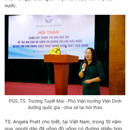
Email:
toasoan@vtv.vn
nước.
Liên hệ quảng cáo:
024-7300.7108
® Cấm sao chép dưới mọi hình thức nếu không có sự chấp
thuận bằng văn bản. Ghi rõ nguồn VTV.vn khi phát hành lại
PGS, TS. Trương Tuyết Mai - Phó Viện trưởng Viện Dinh
thông tin từ website này.
dưỡng quốc gia - chia sẻ tại hội thảo
TS. Angela Pratt cho biết, tại Việt Nam, trong 10 năm
qua, người dân đã uống đồ uống có đường nhiều hơn.