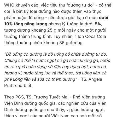
WHO khuyến cáo, việc tiêu thụ "đường tự do" - có thể
coi là bất kỳ loại đường nào được thêm vào thực
phẩm hoặc đồ uống - nên được giới hạn ở mức
dưới
10% tổng năng lượng
nhưng lý tưởng là dưới
5%
,
THỜI BÁO VTV
tương đương khoảng 25 g mỗi ngày cho một người
trưởng thành trung bình. Tuy nhiên, 1 lon Coca Cola
Theo dõi báo trên
thông thường chứa khoảng 36 g đường.
"Đồ uống có đường là đồ uống có chứa đường tự do.
Cơ quan chủ quản:
Đài Truyền hình Việt Nam
Chúng có thể là nước ngọt có ga hoặc không ga, nước
Cơ quan báo chí:
Thời báo VTV
ép rau quả hoặc dạng cô đặc hay dạng bột, nước có
Giấy phép hoạt động báo in và báo điện tử số 483/GP-BTTTT
hương vị, nước tăng lực và thể thao, trà uống liền, cà
cấp ngày 29/12/2023
phê uống liền và sữa có thêm đường"
- TS. Angela
Tổng Biên tập:
Vũ Thanh Thủy
Pratt cho biết.
Phó Tổng Biên tập:
Nguyễn Thị Mỹ Hạnh, Phạm Quốc Thắng,
Nguyễn Trọng Ninh
Theo PGS, TS. Trương Tuyết Mai - Phó Viện trưởng
Viện Dinh dưỡng quốc gia, các nghiên cứu của Viện
Tổng đài VTV:
024.38 355 931 - 024.38 355 932
Dinh dưỡng quốc gia cho thấy, vị giác hướng ngọt,
Ðiện thoại Thời báo VTV:
024.66 897 897
thích vị ngọt của người Việt Nam cao hơn một số