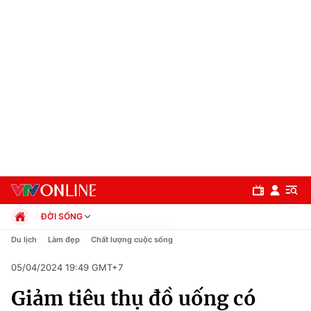
ĐỜI SỐNG
Chính trị
Du lịch
Làm đẹp
Chất lượng cuộc sống
Xã hội
05/04/2024 19:49 GMT+7
Pháp luật
Chuyên mục
Kinh tế
Giảm tiêu thụ đồ uống có
Thể thao