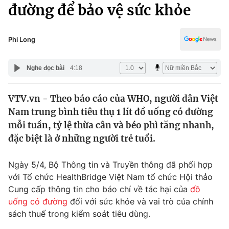
Chính trị
đường để bảo vệ sức khỏe
Truyền hình
Văn hóa - Giải trí
Xã hội
Y tế
Phi Long
Đời sống
Pháp luật
Công nghệ
Nghe đọc bài
4:18
Giáo dục
Y tế
VTV.vn - Theo báo cáo của WHO, người dân Việt
Nam trung bình tiêu thụ 1 lít đồ uống có đường
Thế giới
mỗi tuần, tỷ lệ thừa cân và béo phì tăng nhanh,
đặc biệt là ở những người trẻ tuổi.
Tin tức
Kinh tế
Thế giới đó đây
Ngày 5/4, Bộ Thông tin và Truyền thông đã phối hợp
Tài chính
với Tổ chức HealthBridge Việt Nam tổ chức Hội thảo
Dữ liệu và đời sống
Câu chuyện quốc tế
Cung cấp thông tin cho báo chí về tác hại của
đồ
Thị trường
uống có đường
đối với sức khỏe và vai trò của chính
Truyền hình
Góc doanh nghiệp
sách thuế trong kiểm soát tiêu dùng.