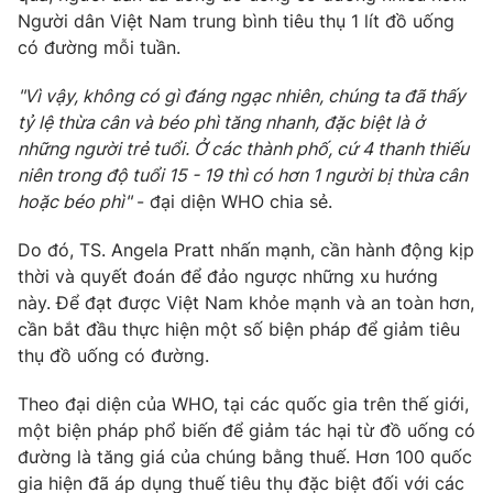
Người dân Việt Nam trung bình tiêu thụ 1 lít đồ uống
có đường mỗi tuần.
"Vì vậy, không có gì đáng ngạc nhiên, chúng ta đã thấy
tỷ lệ thừa cân và béo phì tăng nhanh, đặc biệt là ở
những người trẻ tuổi. Ở các thành phố, cứ 4 thanh thiếu
niên trong độ tuổi 15 - 19 thì có hơn 1 người bị thừa cân
hoặc béo phì"
- đại diện WHO chia sẻ.
Do đó, TS. Angela Pratt nhấn mạnh, cần hành động kịp
thời và quyết đoán để đảo ngược những xu hướng
này. Để đạt được Việt Nam khỏe mạnh và an toàn hơn,
cần bắt đầu thực hiện một số biện pháp để giảm tiêu
thụ đồ uống có đường.
Theo đại diện của WHO, tại các quốc gia trên thế giới,
một biện pháp phổ biến để giảm tác hại từ đồ uống có
đường là tăng giá của chúng bằng thuế. Hơn 100 quốc
gia hiện đã áp dụng thuế tiêu thụ đặc biệt đối với các