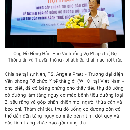
Photo
Infographic
Video
Shorts video
VTV Money
VTV Thể thao
Ông Hồ Hồng Hải - Phó Vụ trưởng Vụ Pháp chế, Bộ
VTV Sức khoẻ
Bất động sản
Thông tin và Truyền thông - phát biểu khai mạc hội thảo
Chia sẻ tại sự kiện, TS. Angela Pratt - Trưởng đại điện
Thị trường 24h
Tấm lòng Việt
Văn phòng Tổ chức Y tế thế giới (WHO) tại Việt Nam -
cho biết, đã có bằng chứng cho thấy tiêu thụ đồ uống
VTV4
Vươn mình bằng AI
có đường làm tăng nguy cơ mắc bệnh tiểu đường loại
2, sâu răng và góp phần khiến mọi người thừa cân và
béo phì. Thậm chí tiêu thụ đồ uống có đường còn có
VTV9
VTV8
thể dẫn đến tăng nguy cơ mắc bệnh tim, đột quy và
các tình trạng khác bao gồm ung thư.
Liên hệ tòa soạn
English