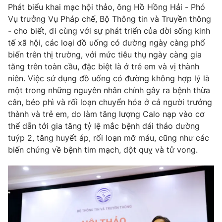
Phim VTV
Phát biểu khai mạc hội thảo, ông Hồ Hồng Hải - Phó
Giải trí
Vụ trưởng Vụ Pháp chế, Bộ Thông tin và Truyền thông
Hậu trường
- cho biết, đi cùng với sự phát triển của đời sống kinh
Điện ảnh
Đời sống
Nhân vật
tế xã hội, các loại đồ uống có đường ngày càng phổ
Âm nhạc
biến trên thị trường, với mức tiêu thụ ngày càng gia
Du lịch
Khán giả
tăng trên toàn cầu, đặc biệt là ở trẻ em và vị thành
Giáo dục
Sao
niên. Việc sử dụng đồ uống có đường không hợp lý là
Làm đẹp
Giải sao mai
Tuyển sinh
một trong những nguyên nhân chính gây ra bệnh thừa
Công nghệ
Chất lượng cuộc sống
cân, béo phì và rối loạn chuyển hóa ở cả người trưởng
Học trực tuyến
thành và trẻ em, do làm tăng lượng Calo nạp vào cơ
Hitech Công nghệ tương lai
Giao lưu trực tuyến
thể dẫn tới gia tăng tỷ lệ mắc bệnh đái tháo đường
Sản phẩm
tuýp 2, tăng huyết áp, rối loạn mỡ máu, cũng như các
biến chứng về bệnh tim mạch, đột quỵ và tử vong.
Lịch phát sóng
Thị trường
Tư vấn
Chuyên mục khác
Emagazine
Podcast