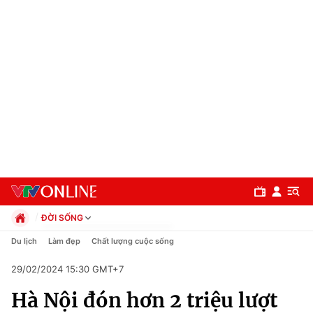
ĐỜI SỐNG
Chính trị
Du lịch
Làm đẹp
Chất lượng cuộc sống
Xã hội
29/02/2024 15:30 GMT+7
Pháp luật
Chuyên mục
Kinh tế
Hà Nội đón hơn 2 triệu lượt
Thể thao