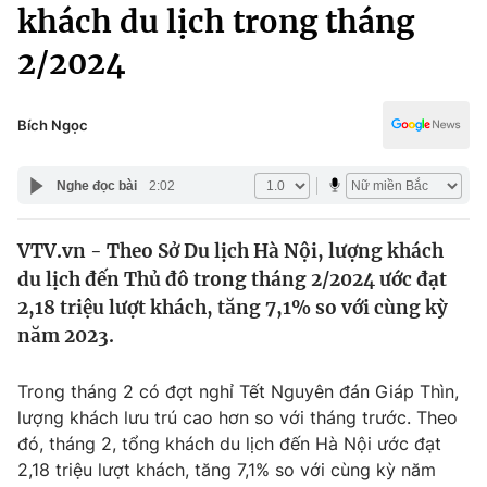
Chính trị
khách du lịch trong tháng
Truyền hình
2/2024
Văn hóa - Giải trí
Xã hội
Y tế
Đời sống
Bích Ngọc
Pháp luật
Công nghệ
Giáo dục
Nghe đọc bài
2:02
Y tế
VTV.vn - Theo Sở Du lịch Hà Nội, lượng khách
Thế giới
du lịch đến Thủ đô trong tháng 2/2024 ước đạt
Tin tức
2,18 triệu lượt khách, tăng 7,1% so với cùng kỳ
Kinh tế
năm 2023.
Thế giới đó đây
Tài chính
Dữ liệu và đời sống
Câu chuyện quốc tế
Trong tháng 2 có đợt nghỉ Tết Nguyên đán Giáp Thìn,
Thị trường
lượng khách lưu trú cao hơn so với tháng trước. Theo
đó, tháng 2, tổng khách du lịch đến Hà Nội ước đạt
Truyền hình
Góc doanh nghiệp
2,18 triệu lượt khách, tăng 7,1% so với cùng kỳ năm