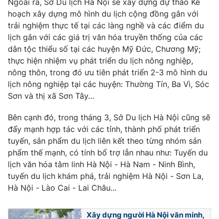
Ngoài ra, Sở Du lịch Hà Nội sẽ xây dựng dự thảo Kế
hoạch xây dựng mô hình du lịch cộng đồng gắn với
Photo
Infographic
trải nghiệm thực tế tại các làng nghề và các điểm du
lịch gắn với các giá trị văn hóa truyền thống của các
Video
Shorts video
dân tộc thiểu số tại các huyện Mỹ Đức, Chương Mỹ;
thực hiện nhiệm vụ phát triển du lịch nông nghiệp,
VTV Money
nông thôn, trong đó ưu tiên phát triển 2-3 mô hình du
VTV Thể thao
lịch nông nghiệp tại các huyện: Thường Tín, Ba Vì, Sóc
Sơn và thị xã Sơn Tây…
VTV Sức khoẻ
Bất động sản
Bên cạnh đó, trong tháng 3, Sở Du lịch Hà Nội cũng sẽ
Thị trường 24h
đẩy mạnh hợp tác với các tỉnh, thành phố phát triển
Tấm lòng Việt
tuyến, sản phẩm du lịch liên kết theo từng nhóm sản
phẩm thế mạnh, có tính bổ trợ lẫn nhau như: Tuyến du
VTV4
Vươn mình bằng AI
lịch văn hóa tâm linh Hà Nội - Hà Nam - Ninh Bình,
tuyến du lịch khám phá, trải nghiệm Hà Nội - Sơn La,
VTV9
VTV8
Hà Nội - Lào Cai - Lai Châu...
Liên hệ tòa soạn
English
Xây dựng người Hà Nội văn minh,