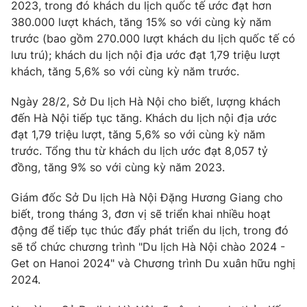
Phim VTV
2023, trong đó khách du lịch quốc tế ước đạt hơn
Giải trí
380.000 lượt khách, tăng 15% so với cùng kỳ năm
Hậu trường
trước (bao gồm 270.000 lượt khách du lịch quốc tế có
Điện ảnh
Đời sống
lưu trú); khách du lịch nội địa ước đạt 1,79 triệu lượt
Nhân vật
Âm nhạc
khách, tăng 5,6% so với cùng kỳ năm trước.
Du lịch
Khán giả
Giáo dục
Sao
Ngày 28/2, Sở Du lịch Hà Nội cho biết, lượng khách
Làm đẹp
Giải sao mai
đến Hà Nội tiếp tục tăng. Khách du lịch nội địa ước
Tuyển sinh
Công nghệ
đạt 1,79 triệu lượt, tăng 5,6% so với cùng kỳ năm
Chất lượng cuộc sống
Học trực tuyến
trước. Tổng thu từ khách du lịch ước đạt 8,057 tỷ
Hitech Công nghệ tương lai
đồng, tăng 9% so với cùng kỳ năm 2023.
Giao lưu trực tuyến
Sản phẩm
Giám đốc Sở Du lịch Hà Nội Đặng Hương Giang cho
Lịch phát sóng
biết, trong tháng 3, đơn vị sẽ triển khai nhiều hoạt
Thị trường
động để tiếp tục thúc đẩy phát triển du lịch, trong đó
Tư vấn
sẽ tổ chức chương trình "Du lịch Hà Nội chào 2024 -
Get on Hanoi 2024" và Chương trình Du xuân hữu nghị
Chuyên mục khác
2024.
Emagazine
Podcast