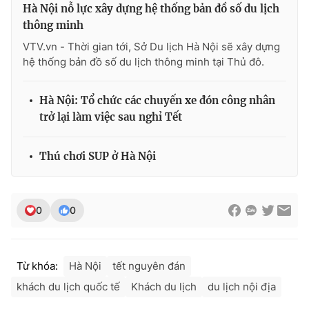
Ðiện thoại Thời báo VTV:
024.66 897 897
Hà Nội nỗ lực xây dựng hệ thống bản đồ số du lịch
thông minh
Email:
toasoan@vtv.vn
VTV.vn - Thời gian tới, Sở Du lịch Hà Nội sẽ xây dựng
Liên hệ quảng cáo:
024-7300.7108
hệ thống bản đồ số du lịch thông minh tại Thủ đô.
Hà Nội: Tổ chức các chuyến xe đón công nhân
trở lại làm việc sau nghỉ Tết
Thú chơi SUP ở Hà Nội
0
0
® Cấm sao chép dưới mọi hình thức nếu không có sự chấp
thuận bằng văn bản. Ghi rõ nguồn VTV.vn khi phát hành lại
Từ khóa:
Hà Nội
tết nguyên đán
thông tin từ website này.
khách du lịch quốc tế
Khách du lịch
du lịch nội địa