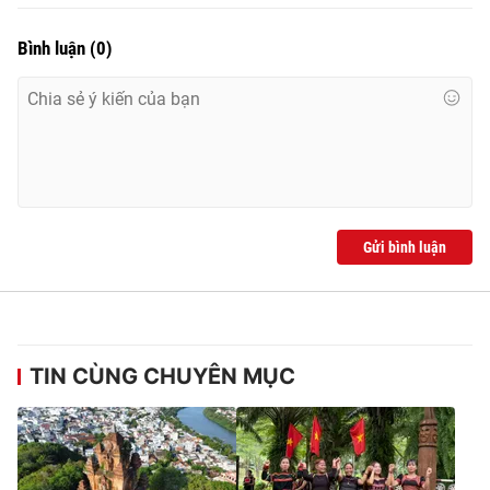
Bình luận
(
0
)
Gửi bình luận
TIN CÙNG CHUYÊN MỤC