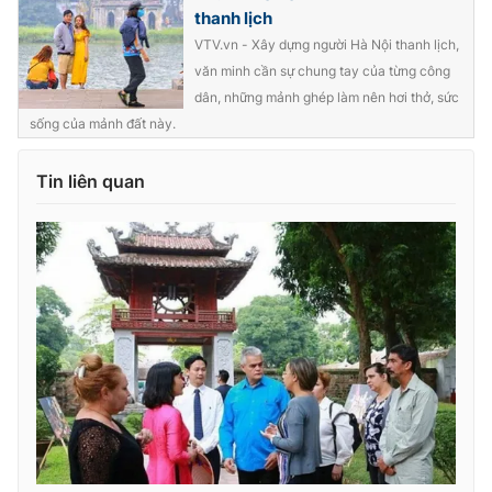
thanh lịch
VTV.vn - Xây dựng người Hà Nội thanh lịch,
văn minh cần sự chung tay của từng công
dân, những mảnh ghép làm nên hơi thở, sức
THỜI BÁO VTV
sống của mảnh đất này.
Tin liên quan
Theo dõi báo trên
Cơ quan chủ quản:
Đài Truyền hình Việt Nam
Cơ quan báo chí:
Thời báo VTV
Giấy phép hoạt động báo in và báo điện tử số 483/GP-BTTTT
cấp ngày 29/12/2023
Tổng Biên tập:
Vũ Thanh Thủy
Phó Tổng Biên tập:
Nguyễn Thị Mỹ Hạnh, Phạm Quốc Thắng,
Nguyễn Trọng Ninh
Tổng đài VTV:
024.38 355 931 - 024.38 355 932