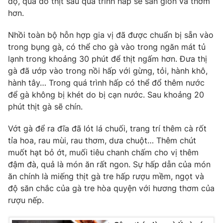
độ, qua đó thịt sau quá trình hấp sẽ săn giòn và thơm
Phim VTV
Giải trí
hơn.
Hậu trường
Điện ảnh
Nhồi toàn bộ hỗn hợp gia vị đã được chuẩn bị sẵn vào
Đời sống
Nhân vật
trong bụng gà, có thể cho gà vào trong ngăn mát tủ
Âm nhạc
lạnh trong khoảng 30 phút để thịt ngấm hơn. Đưa thị
Du lịch
Khán giả
Giáo dục
gà đã ướp vào trong nồi hấp với gừng, tỏi, hành khô,
Sao
Làm đẹp
Giải sao mai
hành tây… Trong quá trình hấp có thể đổ thêm nước
Tuyển sinh
để gà không bị khét do bị cạn nước. Sau khoảng 20
Công nghệ
Chất lượng cuộc sống
phút thịt gà sẽ chín.
Học trực tuyến
Hitech Công nghệ tương lai
Giao lưu trực tuyến
Vớt gà để ra đĩa đã lót lá chuối, trang trí thêm cà rốt
Sản phẩm
tỉa hoa, rau mùi, rau thơm, dưa chuột… Thêm chút
muốt hạt bỏ ớt, muối tiêu chanh chấm cho vị thêm
Lịch phát sóng
Thị trường
đậm đà, quả là món ăn rất ngon. Sự hấp dẫn của món
ăn chính là miếng thịt gà tre hấp rượu mềm, ngọt và
Tư vấn
độ săn chắc của gà tre hòa quyện với hương thơm của
Chuyên mục khác
rượu nếp.
Emagazine
Podcast