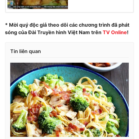
* Mời quý độc giả theo dõi các chương trình đã phát
THỜI BÁO VTV
sóng của Đài Truyền hình Việt Nam trên
TV
Online
!
Tin liên quan
Theo dõi báo trên
Cơ quan chủ quản:
Đài Truyền hình Việt Nam
Cơ quan báo chí:
Thời báo VTV
Giấy phép hoạt động báo in và báo điện tử số 483/GP-BTTTT
cấp ngày 29/12/2023
Tổng Biên tập:
Vũ Thanh Thủy
Phó Tổng Biên tập:
Nguyễn Thị Mỹ Hạnh, Phạm Quốc Thắng,
Nguyễn Trọng Ninh
Tổng đài VTV:
024.38 355 931 - 024.38 355 932