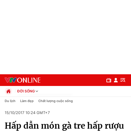
ĐỜI SỐNG
Chính trị
Du lịch
Làm đẹp
Chất lượng cuộc sống
Xã hội
15/10/2017 10:24 GMT+7
Pháp luật
Chuyên mục
Kinh tế
Hấp dẫn món gà tre hấp rượu
Thể thao