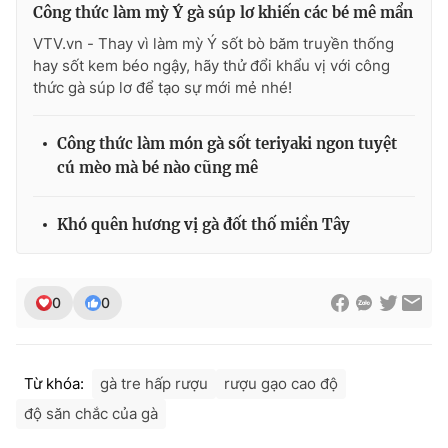
Ðiện thoại Thời báo VTV:
024.66 897 897
Công thức làm mỳ Ý gà súp lơ khiến các bé mê mẩn
Email:
toasoan@vtv.vn
VTV.vn - Thay vì làm mỳ Ý sốt bò băm truyền thống
hay sốt kem béo ngậy, hãy thử đổi khẩu vị với công
Liên hệ quảng cáo:
024-7300.7108
thức gà súp lơ để tạo sự mới mẻ nhé!
Công thức làm món gà sốt teriyaki ngon tuyệt
cú mèo mà bé nào cũng mê
Khó quên hương vị gà đốt thố miền Tây
0
0
® Cấm sao chép dưới mọi hình thức nếu không có sự chấp
thuận bằng văn bản. Ghi rõ nguồn VTV.vn khi phát hành lại
Từ khóa:
gà tre hấp rượu
rượu gạo cao độ
thông tin từ website này.
độ săn chắc của gà