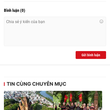
Bình luận
(
0
)
Gửi bình luận
TIN CÙNG CHUYÊN MỤC