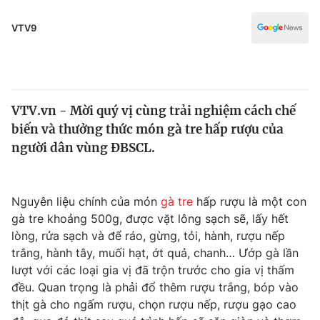
Chính trị
Truyền hình
VTV9
Văn hóa - Giải trí
Xã hội
Y tế
Đời sống
Pháp luật
Công nghệ
VTV.vn - Mời quý vị cùng trải nghiệm cách chế
Giáo dục
Y tế
biến và thưởng thức món gà tre hấp rượu của
người dân vùng ĐBSCL.
Thế giới
Tin tức
Nguyên liệu chính của món
gà tre
hấp rượu là một con
Kinh tế
gà tre khoảng 500g, được vặt lông sạch sẽ, lấy hết
Thế giới đó đây
lòng, rửa sạch và để ráo, gừng, tỏi, hành, rượu nếp
Tài chính
Dữ liệu và đời sống
trắng, hành tây, muối hạt, ớt quả, chanh… Ướp gà lần
Câu chuyện quốc tế
Thị trường
lượt với các loại gia vị đã trộn trước cho gia vị thấm
đều. Quan trọng là phải đổ thêm rượu trắng, bóp vào
Truyền hình
Góc doanh nghiệp
thịt gà cho ngấm rượu, chọn rượu nếp, rượu gạo cao