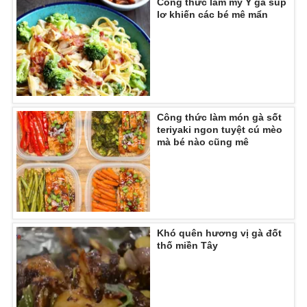
Công thức làm mỳ Ý gà súp
lơ khiến các bé mê mẩn
Photo
Infographic
Video
Shorts video
VTV Money
VTV Thể thao
Công thức làm món gà sốt
teriyaki ngon tuyệt cú mèo
VTV Sức khoẻ
Bất động sản
mà bé nào cũng mê
Thị trường 24h
Tấm lòng Việt
VTV4
Vươn mình bằng AI
Khó quên hương vị gà đốt
thố miền Tây
VTV9
VTV8
Liên hệ tòa soạn
English