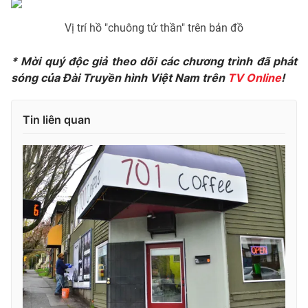
Vị trí hồ "chuông tử thần" trên bản đồ
* Mời quý độc giả theo dõi các chương trình đã phát
THỜI BÁO VTV
sóng của Đài Truyền hình Việt Nam trên
TV Online
!
Tin liên quan
Theo dõi báo trên
Cơ quan chủ quản:
Đài Truyền hình Việt Nam
Cơ quan báo chí:
Thời báo VTV
Giấy phép hoạt động báo in và báo điện tử số 483/GP-BTTTT
cấp ngày 29/12/2023
Tổng Biên tập:
Vũ Thanh Thủy
Phó Tổng Biên tập:
Nguyễn Thị Mỹ Hạnh, Phạm Quốc Thắng,
Nguyễn Trọng Ninh
Tổng đài VTV:
024.38 355 931 - 024.38 355 932