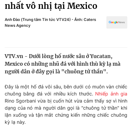
Chính trị
nhất vô nhị tại Mexico
Truyền hình
Văn hóa - Giải trí
Xã hội
Anh Đào (Trung tâm Tin tức VTV24) - Ảnh: Caters
Y tế
News Agency
Đời sống
Pháp luật
Công nghệ
Giáo dục
Y tế
VTV.vn - Dưới lòng hố nước sâu ở Yucatan,
Mexico có những nhũ đá với hình thù kỳ lạ mà
Thế giới
người dân ở đây gọi là "chuông tử thần".
Tin tức
Đây là một hố đá vôi sâu, bên dưới có muôn vàn chiếc
Kinh tế
chuông bằng đá với nhiều kích thước.
Nhiếp ảnh gia
Thế giới đó đây
Tài chính
Rino Sgorbani vừa bị cuốn hút vừa cảm thấy sợ vì hình
Dữ liệu và đời sống
Câu chuyện quốc tế
dạng của nó mà người dân gọi là "chuông tử thần" khi
Thị trường
lặn xuống và tận mắt chứng kiến những chiếc chuông
Truyền hình
kỳ lạ này.
Góc doanh nghiệp