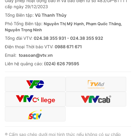
Giấy phép hoạt động báo in và báo điện tử số 483/GP-BTTTT
cấp ngày 29/12/2023
Tổng Biên tập:
Vũ Thanh Thủy
Phó Tổng Biên tập:
Nguyễn Thị Mỹ Hạnh, Phạm Quốc Thắng,
Nguyễn Trọng Ninh
Tổng đài VTV:
024.38 355 931 - 024.38 355 932
Ðiện thoại Thời báo VTV:
0988 671 671
Email:
toasoan@vtv.vn
Liên hệ quảng cáo:
(024) 626 79595
® Cấm sao chép dưới mọi hình thức nếu không có sự chấp