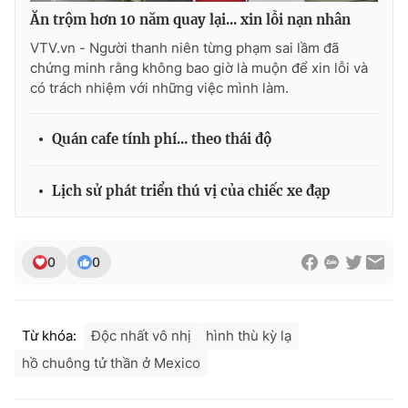
Ðiện thoại Thời báo VTV:
024.66 897 897
Ăn trộm hơn 10 năm quay lại... xin lỗi nạn nhân
Email:
toasoan@vtv.vn
VTV.vn - Người thanh niên từng phạm sai lầm đã
Liên hệ quảng cáo:
024-7300.7108
chứng minh rằng không bao giờ là muộn để xin lỗi và
có trách nhiệm với những việc mình làm.
Quán cafe tính phí... theo thái độ
Lịch sử phát triển thú vị của chiếc xe đạp
0
0
® Cấm sao chép dưới mọi hình thức nếu không có sự chấp
Từ khóa:
Độc nhất vô nhị
hình thù kỳ lạ
thuận bằng văn bản. Ghi rõ nguồn VTV.vn khi phát hành lại
thông tin từ website này.
hồ chuông tử thần ở Mexico