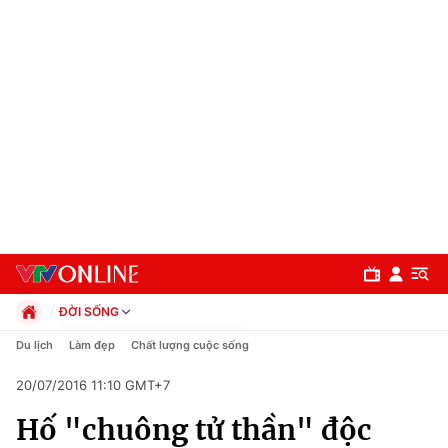
ĐỜI SỐNG
Chính trị
Du lịch
Làm đẹp
Chất lượng cuộc sống
Xã hội
20/07/2016 11:10 GMT+7
Pháp luật
Chuyên mục
Kinh tế
Hố "chuông tử thần" độc
Thể thao