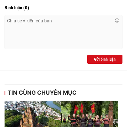
Bình luận
(
0
)
Gửi bình luận
TIN CÙNG CHUYÊN MỤC