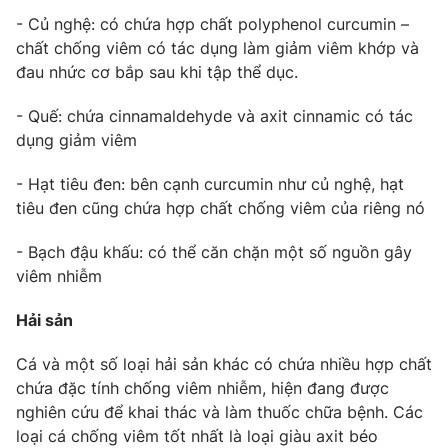
Phim VTV
Giải trí
- Củ nghệ: có chứa hợp chất polyphenol curcumin –
Hậu trường
chất chống viêm có tác dụng làm giảm viêm khớp và
Điện ảnh
đau nhức cơ bắp sau khi tập thể dục.
Đời sống
Nhân vật
Âm nhạc
- Quế: chứa cinnamaldehyde và axit cinnamic có tác
Du lịch
Khán giả
Giáo dục
dụng giảm viêm
Sao
Làm đẹp
Giải sao mai
Tuyển sinh
- Hạt tiêu đen: bên cạnh curcumin như củ nghệ, hạt
Công nghệ
Chất lượng cuộc sống
tiêu đen cũng chứa hợp chất chống viêm của riêng nó
Học trực tuyến
Hitech Công nghệ tương lai
- Bạch đậu khấu: có thể căn chặn một số nguồn gây
Giao lưu trực tuyến
viêm nhiễm
Sản phẩm
Lịch phát sóng
Thị trường
Hải sản
Tư vấn
Cá và một số loại hải sản khác có chứa nhiều hợp chất
Chuyên mục khác
chứa đặc tính chống viêm nhiễm, hiện đang được
nghiên cứu để khai thác và làm thuốc chữa bệnh. Các
Emagazine
Podcast
loại cá chống viêm tốt nhất là loại giàu axit béo