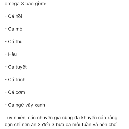
omega 3 bao gồm:
Photo
Infographic
- Cá hồi
Video
Shorts video
- Cá mòi
- Cá thu
VTV Money
VTV Thể thao
- Hàu
VTV Sức khoẻ
Bất động sản
- Cá tuyết
Thị trường 24h
Tấm lòng Việt
- Cá trích
- Cá cơm
VTV4
Vươn mình bằng AI
- Cá ngừ vây xanh
VTV9
VTV8
Tuy nhiên, các chuyên gia cũng đã khuyến cáo rằng
bạn chỉ nên ăn 2 đến 3 bữa cá mỗi tuần và nên chế
Liên hệ tòa soạn
English