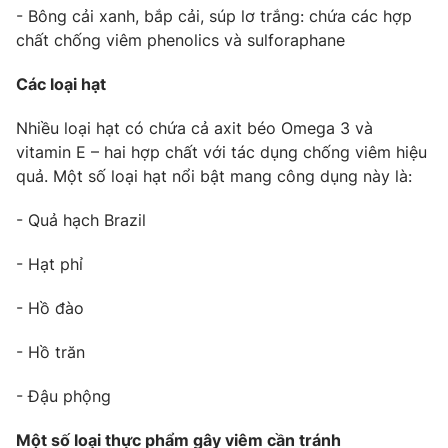
Email:
toasoan@vtv.vn
- Bông cải xanh, bắp cải, súp lơ trắng: chứa các hợp
Liên hệ quảng cáo:
024-7300.7108
chất chống viêm phenolics và sulforaphane
Các loại hạt
Nhiều loại hạt có chứa cả axit béo Omega 3 và
vitamin E – hai hợp chất với tác dụng chống viêm hiệu
quả. Một số loại hạt nổi bật mang công dụng này là:
- Quả hạch Brazil
- Hạt phỉ
- Hồ đào
® Cấm sao chép dưới mọi hình thức nếu không có sự chấp
thuận bằng văn bản. Ghi rõ nguồn VTV.vn khi phát hành lại
- Hồ trăn
thông tin từ website này.
- Đậu phộng
Một số loại thực phẩm gây viêm cần tránh