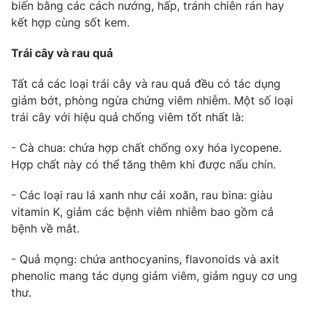
biến bằng các cách nướng, hấp, tránh chiên rán hay
kết hợp cùng sốt kem.
Trái cây và rau quả
THỜI BÁO VTV
Tất cả các loại trái cây và rau quả đều có tác dụng
giảm bớt, phòng ngừa chứng viêm nhiễm. Một số loại
Theo dõi báo trên
trái cây với hiệu quả chống viêm tốt nhất là:
- Cà chua: chứa hợp chất chống oxy hóa lycopene.
Cơ quan chủ quản:
Đài Truyền hình Việt Nam
Hợp chất này có thể tăng thêm khi được nấu chín.
Cơ quan báo chí:
Thời báo VTV
Giấy phép hoạt động báo in và báo điện tử số 483/GP-BTTTT
- Các loại rau lá xanh như cải xoăn, rau bina: giàu
cấp ngày 29/12/2023
vitamin K, giảm các bệnh viêm nhiễm bao gồm cả
Tổng Biên tập:
Vũ Thanh Thủy
bệnh về mắt.
Phó Tổng Biên tập:
Nguyễn Thị Mỹ Hạnh, Phạm Quốc Thắng,
Nguyễn Trọng Ninh
- Quả mọng: chứa anthocyanins, flavonoids và axit
Tổng đài VTV:
024.38 355 931 - 024.38 355 932
phenolic mang tác dụng giảm viêm, giảm nguy cơ ung
thư.
Ðiện thoại Thời báo VTV:
024.66 897 897