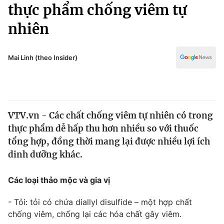
Chính trị
thực phẩm chống viêm tự
Truyền hình
nhiên
Văn hóa - Giải trí
Xã hội
Y tế
Đời sống
Mai Linh (theo Insider)
Pháp luật
Công nghệ
Giáo dục
Y tế
VTV.vn - Các chất chống viêm tự nhiên có trong
Thế giới
thực phẩm dễ hấp thu hơn nhiều so với thuốc
Tin tức
tổng hợp, đồng thời mang lại được nhiều lợi ích
Kinh tế
dinh dưỡng khác.
Thế giới đó đây
Tài chính
Dữ liệu và đời sống
Câu chuyện quốc tế
Các loại thảo mộc và gia vị
Thị trường
- Tỏi: tỏi có chứa diallyl disulfide – một hợp chất
Truyền hình
Góc doanh nghiệp
chống viêm, chống lại các hóa chất gây viêm.