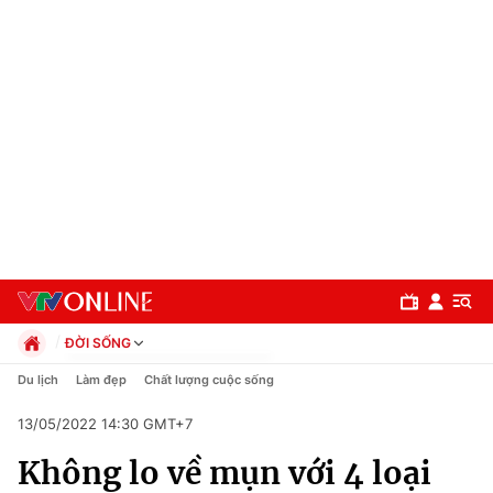
ĐỜI SỐNG
Chính trị
Du lịch
Làm đẹp
Chất lượng cuộc sống
Xã hội
13/05/2022 14:30 GMT+7
Pháp luật
Chuyên mục
Kinh tế
Không lo về mụn với 4 loại
Thể thao