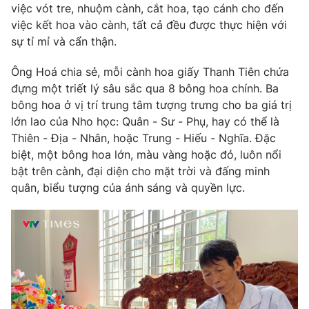
việc vót tre, nhuộm cành, cắt hoa, tạo cánh cho đến
việc kết hoa vào cành, tất cả đều được thực hiện với
sự tỉ mỉ và cẩn thận.
THỜI BÁO VTV
Ông Hoá chia sẻ, mỗi cành hoa giấy Thanh Tiên chứa
đựng một triết lý sâu sắc qua 8 bông hoa chính. Ba
bông hoa ở vị trí trung tâm tượng trưng cho ba giá trị
Theo dõi báo trên
lớn lao của Nho học: Quân - Sư - Phụ, hay có thể là
Thiên - Địa - Nhân, hoặc Trung - Hiếu - Nghĩa. Đặc
Cơ quan chủ quản:
Đài Truyền hình Việt Nam
biệt, một bông hoa lớn, màu vàng hoặc đỏ, luôn nổi
Cơ quan báo chí:
Thời báo VTV
bật trên cành, đại diện cho mặt trời và đấng minh
Giấy phép hoạt động báo in và báo điện tử số 483/GP-BTTTT
quân, biểu tượng của ánh sáng và quyền lực.
cấp ngày 29/12/2023
Tổng Biên tập:
Vũ Thanh Thủy
Phó Tổng Biên tập:
Nguyễn Thị Mỹ Hạnh, Phạm Quốc Thắng,
Nguyễn Trọng Ninh
Tổng đài VTV:
024.38 355 931 - 024.38 355 932
Ðiện thoại Thời báo VTV:
024.66 897 897