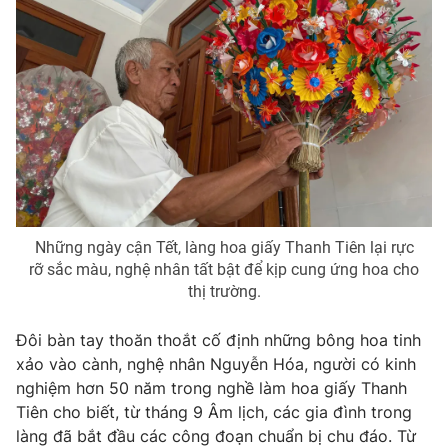
Photo
Infographic
Video
Shorts video
VTV Money
VTV Thể thao
VTV Sức khoẻ
Bất động sản
Những ngày cận Tết, làng hoa giấy Thanh Tiên lại rực
Thị trường 24h
Tấm lòng Việt
rỡ sắc màu, nghệ nhân tất bật để kịp cung ứng hoa cho
thị trường.
VTV4
Vươn mình bằng AI
Đôi bàn tay thoăn thoắt cố định những bông hoa tinh
xảo vào cành, nghệ nhân Nguyễn Hóa, người có kinh
VTV9
VTV8
nghiệm hơn 50 năm trong nghề làm hoa giấy Thanh
Tiên cho biết, từ tháng 9 Âm lịch, các gia đình trong
làng đã bắt đầu các công đoạn chuẩn bị chu đáo. Từ
Liên hệ tòa soạn
English