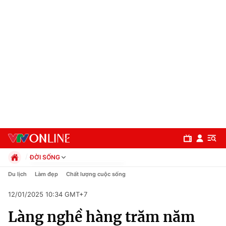
ĐỜI SỐNG
Chính trị
Du lịch
Làm đẹp
Chất lượng cuộc sống
Xã hội
12/01/2025 10:34 GMT+7
Pháp luật
Chuyên mục
Kinh tế
Làng nghề hàng trăm năm
Thể thao