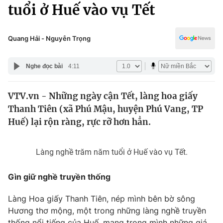
Chính trị
tuổi ở Huế vào vụ Tết
Truyền hình
Văn hóa - Giải trí
Xã hội
Y tế
Quang Hải - Nguyễn Trọng
Đời sống
Pháp luật
Công nghệ
Nghe đọc bài
4:11
Giáo dục
Y tế
VTV.vn - Những ngày cận Tết, làng hoa giấy
Thanh Tiên (xã Phú Mậu, huyện Phú Vang, TP
Thế giới
Huế) lại rộn ràng, rực rỡ hơn hẳn.
Tin tức
Kinh tế
Làng nghề trăm năm tuổi ở Huế vào vụ Tết.
Thế giới đó đây
Tài chính
Dữ liệu và đời sống
Gìn giữ nghề truyền thống
Câu chuyện quốc tế
Thị trường
Làng Hoa giấy Thanh Tiên, nép mình bên bờ sông
Truyền hình
Góc doanh nghiệp
Hương thơ mộng, một trong những làng nghề truyền
thống nổi tiếng của Huế, mang trong mình những giá