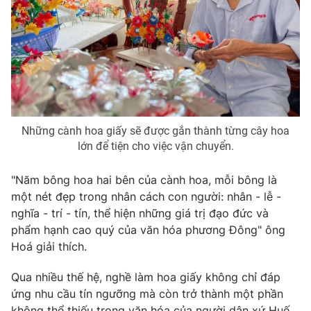
Email:
toasoan@vtv.vn
Liên hệ quảng cáo:
024-7300.7108
Những cành hoa giấy sẽ được gắn thành từng cây hoa
lớn để tiện cho việc vận chuyển.
"Năm bông hoa hai bên của cành hoa, mỗi bông là
một nét đẹp trong nhân cách con người: nhân - lễ -
nghĩa - trí - tín, thể hiện những giá trị đạo đức và
® Cấm sao chép dưới mọi hình thức nếu không có sự chấp
phẩm hạnh cao quý của văn hóa phương Đông" ông
thuận bằng văn bản. Ghi rõ nguồn VTV.vn khi phát hành lại
thông tin từ website này.
Hoá giải thích.
Qua nhiều thế hệ, nghề làm hoa giấy không chỉ đáp
ứng nhu cầu tín ngưỡng mà còn trở thành một phần
không thể thiếu trong văn hóa của người dân xứ Huế.