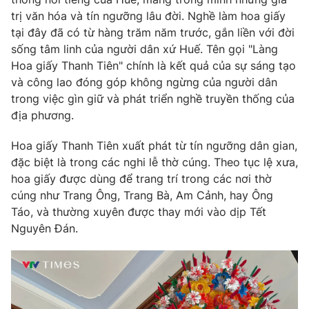
Phim VTV
Giải trí
trị văn hóa và tín ngưỡng lâu đời. Nghề làm hoa giấy
Hậu trường
tại đây đã có từ hàng trăm năm trước, gắn liền với đời
Điện ảnh
sống tâm linh của người dân xứ Huế. Tên gọi "Làng
Đời sống
Nhân vật
Hoa giấy Thanh Tiên" chính là kết quả của sự sáng tạo
Âm nhạc
và công lao đóng góp không ngừng của người dân
Du lịch
Khán giả
Giáo dục
Sao
trong việc gìn giữ và phát triển nghề truyền thống của
Làm đẹp
Giải sao mai
địa phương.
Tuyển sinh
Công nghệ
Chất lượng cuộc sống
Hoa giấy Thanh Tiên xuất phát từ tín ngưỡng dân gian,
Học trực tuyến
đặc biệt là trong các nghi lễ thờ cúng. Theo tục lệ xưa,
Hitech Công nghệ tương lai
Giao lưu trực tuyến
hoa giấy được dùng để trang trí trong các nơi thờ
Sản phẩm
cúng như Trang Ông, Trang Bà, Am Cảnh, hay Ông
Táo, và thường xuyên được thay mới vào dịp Tết
Lịch phát sóng
Thị trường
Nguyên Đán.
Tư vấn
Chuyên mục khác
Emagazine
Podcast