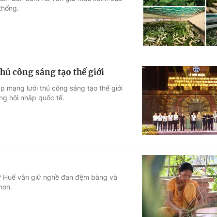
thống.
Góc ảnh
Giáo dục
Công nghệ
Tuyển sinh
Hitech Công ng
hủ công sáng tạo thế giới
Học trực tuyến
Sản phẩm
 mạng lưới thủ công sáng tạo thế giới
ng hội nhập quốc tế.
g
Thị trường
Tư vấn
TP Huế vẫn giữ nghề đan đệm bàng và
hơn.