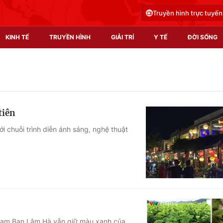
Truyền hình trực tuyến
KINH TẾ
TRUYỀN HÌNH
GIẢI TRÍ
Y TẾ
ĐỜI SỐNG
Pháp luật
Y tế
Truyền hình
Multimedia
tiên
Phim VTV
Video
ới chuỗi trình diễn ánh sáng, nghệ thuật
Hậu trường
Shorts video
Nhân vật
Podcast
Khán giả
EMagazine
Giải sao mai
Photo
Infographic
 Nam Ban Lâm Hà vẫn giữ màu xanh của