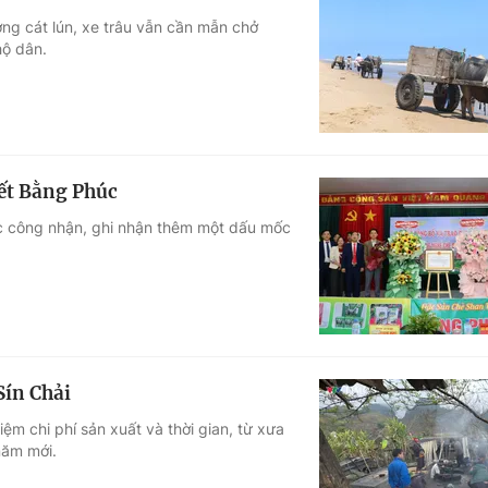
ng cát lún, xe trâu vẫn cần mẫn chở
hộ dân.
ết Bằng Phúc
c công nhận, ghi nhận thêm một dấu mốc
Sín Chải
iệm chi phí sản xuất và thời gian, từ xưa
năm mới.