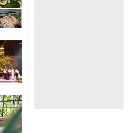
Liên hệ toà soạn
hệ tương lai