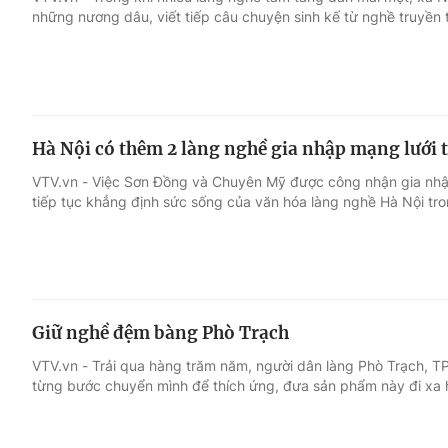
những nương dâu, viết tiếp câu chuyện sinh kế từ nghề truyền 
Giải trí
Đời sống
Điện ảnh
Du lịch
Hà Nội có thêm 2 làng nghề gia nhập mạng lưới t
Âm nhạc
Làm đẹp
VTV.vn - Việc Sơn Đồng và Chuyên Mỹ được công nhận gia nhập
tiếp tục khẳng định sức sống của văn hóa làng nghề Hà Nội tro
Sao
Chất lượng cuộc sốn
Giữ nghề đệm bàng Phò Trạch
VTV.vn - Trải qua hàng trăm năm, người dân làng Phò Trạch, 
từng bước chuyển mình để thích ứng, đưa sản phẩm này đi xa 