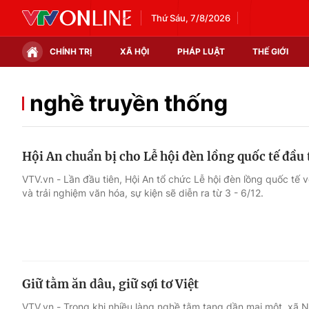
Thứ Sáu, 7/8/2026
CHÍNH TRỊ
XÃ HỘI
PHÁP LUẬT
THẾ GIỚI
Chính trị
Xã hội
nghề truyền thống
Thế giới
Kinh tế
Hội An chuẩn bị cho Lễ hội đèn lồng quốc tế đầu 
Tin tức
Tài chính
VTV.vn - Lần đầu tiên, Hội An tổ chức Lễ hội đèn lồng quốc tế v
và trải nghiệm văn hóa, sự kiện sẽ diễn ra từ 3 - 6/12.
Thế giới đó đây
Thị trường
Câu chuyện quốc tế
Góc doanh nghiệp
Dữ liệu và đời sống
Giữ tằm ăn dâu, giữ sợi tơ Việt
VTV.vn - Trong khi nhiều làng nghề tằm tang dần mai một, xã