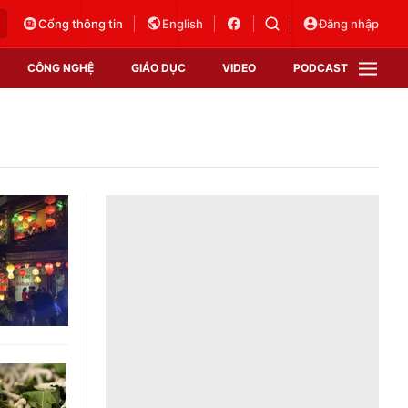
Cổng thông tin
English
Đăng nhập
CÔNG NGHỆ
GIÁO DỤC
VIDEO
PODCAST
VTV Money
VTV Thể thao
VTV Sức khoẻ
Bất động sản
Thị trường 24h
Tấm lòng Việt
Vươn mình bằng AI
VTV4
VTV8
VTV9
Lịch phát sóng
Giao lưu trực tuyến
Sự kiện