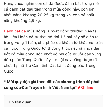
Phim VTV
Hàng chục nghìn con cá đã được đánh bắt trong mẻ
Giải trí
cá đánh bắt đầu tiên trong mùa đông này, con lớn
Hậu trường
nhất nặng khoảng 20-25 kg trong khi con bé nhất
Điện ảnh
Đời sống
Nhân vật
nặng khoảng 2,5 kg.
Âm nhạc
Du lịch
Khán giả
Đánh bắt cá
mùa đông là hoạt động thường niên tại
Giáo dục
Sao
hồ Liên Hoàn có từ thời cổ đại. Lễ hội này sẽ diễn ra
Làm đẹp
Giải sao mai
trong vòng 1 tuần, cho phép du khách từ khắp nơi trên
Tuyển sinh
Công nghệ
Chất lượng cuộc sống
cả nước Trung Quốc tới thưởng thức nét văn hóa đánh
Học trực tuyến
bắt cá mùa đông độc nhất vô nhị của người dân vùng
Hitech Công nghệ tương lai
đông bắc Trung Quốc này. Lễ hội này cũng được tổ
Giao lưu trực tuyến
chức tại hồ Tra Can, tỉnh Cát Lâm, đông bắc Trung
Sản phẩm
Quốc.
Lịch phát sóng
Thị trường
* Mời quý độc giả theo dõi các chương trình đã phát
Tư vấn
sóng của Đài Truyền hình Việt Nam tại
TV Online
!
Chuyên mục khác
Emagazine
Podcast
Tin liên quan