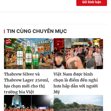
Gửi bình luận
Ðiện thoại Thời báo VTV:
024.66 897 897
Email:
toasoan@vtv.vn
Liên hệ quảng cáo:
024-7300.7108
TIN CÙNG CHUYÊN MỤC
Thabrew Silver và
Việt Nam được bình
Thabrew Lager 250ml,
chọn là điểm đến nghỉ
lựa chọn mới cho thị
hưu hấp dẫn với người
® Cấm sao chép dưới mọi hình thức nếu không có sự chấp
thuận bằng văn bản. Ghi rõ nguồn VTV.vn khi phát hành lại
trường bia Việt
Mỹ
thông tin từ website này.