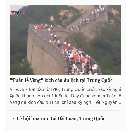
Photo
Infographic
Video
Shorts video
VTV Money
VTV Thể thao
VTV Sức khoẻ
Bất động sản
Thị trường 24h
Tấm lòng Việt
"Tuần lễ Vàng" kích cầu du lịch tại Trung Quốc
VTV.vn - Bắt đầu từ 1/10, Trung Quốc bước vào kỳ nghỉ
VTV4
Vươn mình bằng AI
Quốc khánh kéo dài 1 tuần lễ. Đây được xem là Tuần lễ
Vàng để kích cầu du lịch, chỉ sau kỳ nghỉ Tết Nguyên...
VTV9
VTV8
Lễ hội hoa rum tại Đài Loan, Trung Quốc
Liên hệ tòa soạn
English