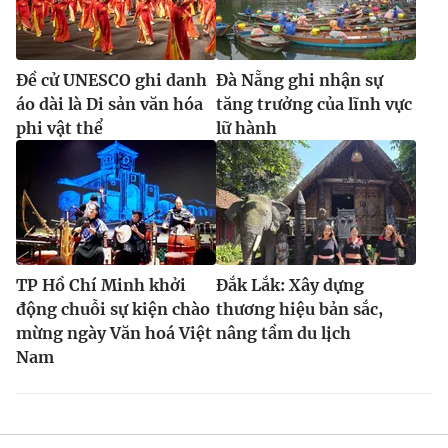
Đề cử UNESCO ghi danh
Đà Nẵng ghi nhận sự
áo dài là Di sản văn hóa
tăng trưởng của lĩnh vực
phi vật thể
lữ hành
TP Hồ Chí Minh khởi
Đắk Lắk: Xây dựng
động chuỗi sự kiện chào
thương hiệu bản sắc,
mừng ngày Văn hoá Việt
nâng tầm du lịch
Nam