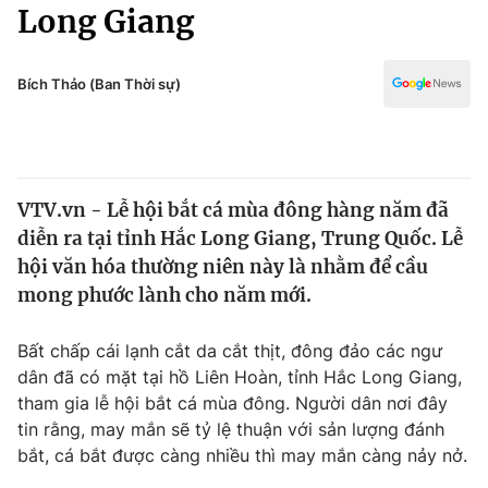
Chính trị
Long Giang
Truyền hình
Văn hóa - Giải trí
Xã hội
Y tế
Bích Thảo (Ban Thời sự)
Đời sống
Pháp luật
Công nghệ
Giáo dục
Y tế
VTV.vn - Lễ hội bắt cá mùa đông hàng năm đã
diễn ra tại tỉnh Hắc Long Giang, Trung Quốc. Lễ
Thế giới
hội văn hóa thường niên này là nhằm để cầu
mong phước lành cho năm mới.
Tin tức
Kinh tế
Thế giới đó đây
Bất chấp cái lạnh cắt da cắt thịt, đông đảo các ngư
Tài chính
dân đã có mặt tại hồ Liên Hoàn, tỉnh Hắc Long Giang,
Dữ liệu và đời sống
Câu chuyện quốc tế
tham gia lễ hội bắt cá mùa đông. Người dân nơi đây
Thị trường
tin rằng, may mắn sẽ tỷ lệ thuận với sản lượng đánh
Truyền hình
Góc doanh nghiệp
bắt, cá bắt được càng nhiều thì may mắn càng nảy nở.