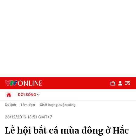
ĐỜI SỐNG
Chính trị
Du lịch
Làm đẹp
Chất lượng cuộc sống
Xã hội
28/12/2016 13:51 GMT+7
Pháp luật
Chuyên mục
Kinh tế
Lễ hội bắt cá mùa đông ở Hắc
Thể thao