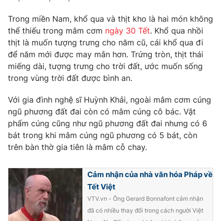
Phim VTV
Giải trí
Trong miền Nam, khổ qua và thịt kho là hai món không
Hậu trường
thể thiếu trong mâm cơm
ngày 30 Tết
. Khổ qua nhồi
Điện ảnh
Đời sống
Nhân vật
thịt là muốn tượng trưng cho năm cũ, cái khổ qua đi
Âm nhạc
để năm mới được may mắn hơn. Trứng tròn, thịt thái
Du lịch
Khán giả
miếng dài, tượng trưng cho trời đất, ước muốn sống
Giáo dục
Sao
trong vùng trời đất được bình an.
Làm đẹp
Giải sao mai
Tuyển sinh
Công nghệ
Chất lượng cuộc sống
Với gia đình nghệ sĩ Huỳnh Khải, ngoài mâm cơm cúng
Học trực tuyến
ngũ phương đất đai còn có mâm cúng cô bác. Vật
Hitech Công nghệ tương lai
phẩm cúng cũng như ngũ phương đất đai nhưng có 6
Giao lưu trực tuyến
bát trong khi mâm cúng ngũ phương có 5 bát, còn
Sản phẩm
trên bàn thờ gia tiên là mâm cỗ chay.
Lịch phát sóng
Thị trường
Cảm nhận của nhà văn hóa Pháp về
Tư vấn
Tết Việt
Chuyên mục khác
VTV.vn - Ông Gerard Bonnafont cảm nhận
Emagazine
Podcast
đã có nhiều thay đổi trong cách người Việt