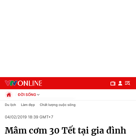
ĐỜI SỐNG
Chính trị
Du lịch
Làm đẹp
Chất lượng cuộc sống
Xã hội
04/02/2019 18:39 GMT+7
Pháp luật
Chuyên mục
Kinh tế
Mâm cơm 30 Tết tại gia đình
Thể thao