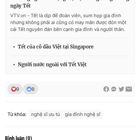
ngày Tết
VTV.vn - Tết là dịp để đoàn viên, sum họp gia đình
nhưng không phải ai cũng có may mắn được đón một
cái Tết nguyên đán bên cạnh gia đình và người thân.
THỜI BÁO VTV
Tết của cô dâu Việt tại Singapore
Theo dõi báo trên
Người nước ngoài với Tết Việt
Cơ quan chủ quản:
Đài Truyền hình Việt Nam
Cơ quan báo chí:
Thời báo VTV
0
0
Giấy phép hoạt động báo in và báo điện tử số 483/GP-BTTTT
cấp ngày 29/12/2023
Tổng Biên tập:
Vũ Thanh Thủy
Từ khóa:
nghệ sĩ ưu tú
gia đình nghệ sĩ
Phó Tổng Biên tập:
Nguyễn Thị Mỹ Hạnh, Phạm Quốc Thắng,
Nguyễn Trọng Ninh
Tổng đài VTV:
024.38 355 931 - 024.38 355 932
Bình luận
(
0
)