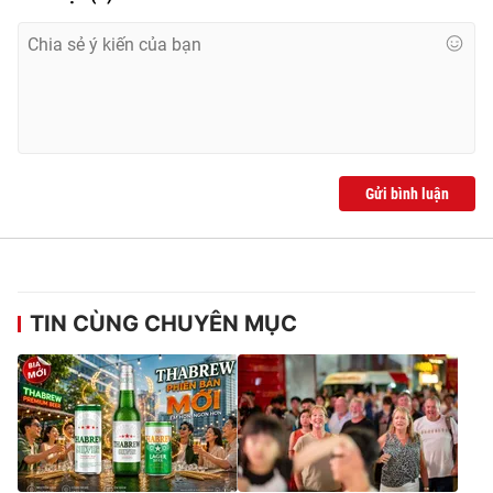
Ðiện thoại Thời báo VTV:
024.66 897 897
Email:
toasoan@vtv.vn
Liên hệ quảng cáo:
024-7300.7108
Gửi bình luận
TIN CÙNG CHUYÊN MỤC
® Cấm sao chép dưới mọi hình thức nếu không có sự chấp
thuận bằng văn bản. Ghi rõ nguồn VTV.vn khi phát hành lại
thông tin từ website này.