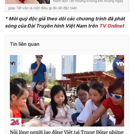
Nam đón Tết nhưng không khí những ngày
giáp Tết vẫn là một điều gì đó rất đặc biệt.
Photo
Infographic
* Mời quý độc giả theo dõi các chương trình đã phát
sóng của Đài Truyền hình Việt Nam trên
TV Online
!
Video
Shorts video
Tin liên quan
VTV Money
VTV Thể thao
VTV Sức khoẻ
Bất động sản
Thị trường 24h
Tấm lòng Việt
VTV4
Vươn mình bằng AI
VTV9
VTV8
Liên hệ tòa soạn
English
Nỗi lòng người lao động Việt tại Trung Đông những