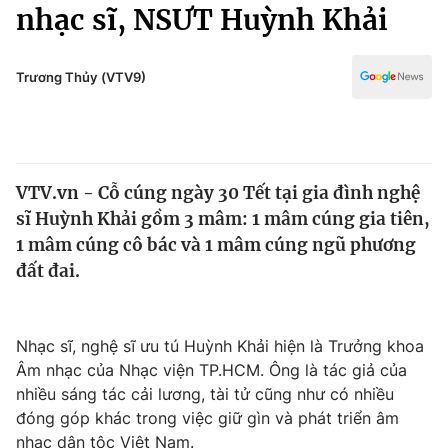
Chính trị
nhạc sĩ, NSƯT Huỳnh Khải
Truyền hình
Văn hóa - Giải trí
Xã hội
Y tế
Trương Thủy (VTV9)
Đời sống
Pháp luật
Công nghệ
Giáo dục
Y tế
VTV.vn - Cỗ cúng ngày 30 Tết tại gia đình nghệ
sĩ Huỳnh Khải gồm 3 mâm: 1 mâm cúng gia tiên,
Thế giới
1 mâm cúng cô bác và 1 mâm cúng ngũ phương
đất đai.
Tin tức
Kinh tế
Thế giới đó đây
Tài chính
Nhạc sĩ, nghệ sĩ ưu tú Huỳnh Khải hiện là Trưởng khoa
Dữ liệu và đời sống
Câu chuyện quốc tế
Âm nhạc của Nhạc viện TP.HCM. Ông là tác giả của
Thị trường
nhiều sáng tác cải lương, tài tử cũng như có nhiều
Truyền hình
Góc doanh nghiệp
đóng góp khác trong việc giữ gìn và phát triển âm
nhạc dân tộc Việt Nam.