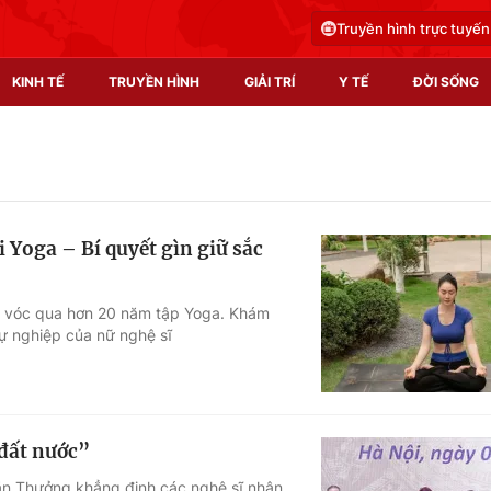
Truyền hình trực tuyến
KINH TẾ
TRUYỀN HÌNH
GIẢI TRÍ
Y TẾ
ĐỜI SỐNG
Pháp luật
Y tế
Truyền hình
Multimedia
Yoga – Bí quyết gìn giữ sắc
Phim VTV
Video
Hậu trường
Shorts video
c vóc qua hơn 20 năm tập Yoga. Khám
sự nghiệp của nữ nghệ sĩ
Nhân vật
Podcast
Khán giả
EMagazine
Giải sao mai
Photo
 đất nước”
Infographic
Văn Thưởng khẳng định các nghệ sĩ nhân