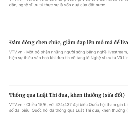
dân, nghệ sĩ ưu tú thực sự là vốn quý của đất nước.
Giải trí
Đời sống
Điện ảnh
Du lịch
Đám đông chen chúc, giẫm đạp lên mồ mả để li
Âm nhạc
Làm đẹp
VTV.vn - Một bộ phận những người sống bằng nghề livestream, 
hiện sự thiếu văn hoá khi đưa tin về tang lễ Nghệ sĩ ưu tú Vũ Li
Sao
Chất lượng cuộc sốn
Thông qua Luật Thi đua, khen thưởng (sửa đổi)
VTV.vn - Chiều 15/6, với 424/437 đại biểu Quốc hội tham gia b
số đại biểu, Quốc hội đã thông qua Luật Thi đua, khen thưởng (