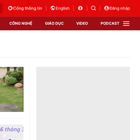
Cổng thông tin
English
Đăng nhập
CÔNG NGHỆ
GIÁO DỤC
VIDEO
PODCAST
VTV Money
VTV Thể thao
VTV Sức khoẻ
Bất động sản
Thị trường 24h
Tấm lòng Việt
Vươn mình bằng AI
VTV4
VTV8
VTV9
Lịch phát sóng
Giao lưu trực tuyến
Sự kiện