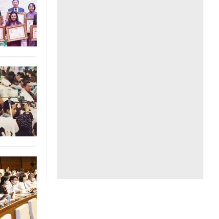
Liên hệ toà soạn
hệ tương lai