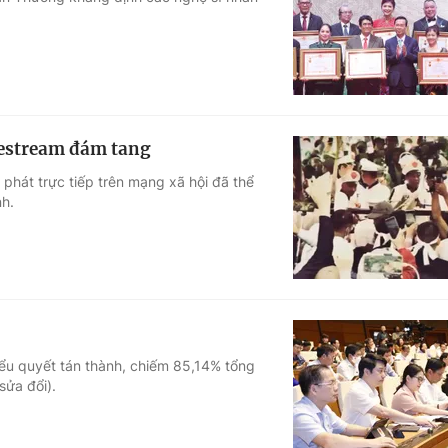
Góc ảnh
Giáo dục
Công nghệ
Tuyển sinh
Hitech Công ng
vestream đám tang
Học trực tuyến
Sản phẩm
phát trực tiếp trên mạng xã hội đã thể
nh.
g
Thị trường
Tư vấn
iểu quyết tán thành, chiếm 85,14% tổng
sửa đổi).