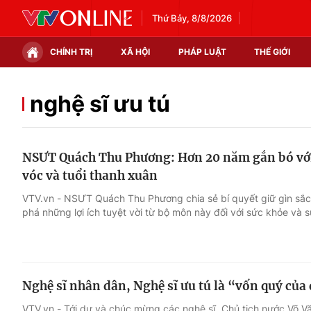
Thứ Bảy, 8/8/2026
CHÍNH TRỊ
XÃ HỘI
PHÁP LUẬT
THẾ GIỚI
Chính trị
Xã hội
nghệ sĩ ưu tú
Thế giới
Kinh tế
NSƯT Quách Thu Phương: Hơn 20 năm gắn bó với 
Tin tức
Tài chính
vóc và tuổi thanh xuân
Thế giới đó đây
Thị trường
VTV.vn - NSƯT Quách Thu Phương chia sẻ bí quyết giữ gìn sắ
phá những lợi ích tuyệt vời từ bộ môn này đối với sức khỏe và 
Câu chuyện quốc tế
Góc doanh nghiệp
Dữ liệu và đời sống
Nghệ sĩ nhân dân, Nghệ sĩ ưu tú là “vốn quý của
VTV.vn - Tới dự và chúc mừng các nghệ sĩ, Chủ tịch nước Võ 