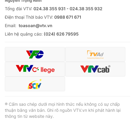
Nguyễn Trọng Ninh
Tổng đài VTV:
024.38 355 931 - 024.38 355 932
Ðiện thoại Thời báo VTV:
0988 671 671
Email:
toasoan@vtv.vn
Liên hệ quảng cáo:
(024) 626 79595
® Cấm sao chép dưới mọi hình thức nếu không có sự chấp
thuận bằng văn bản. Ghi rõ nguồn VTV.vn khi phát hành lại
thông tin từ website này.