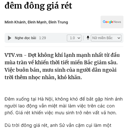
Chính trị
đêm đông giá rét
Truyền hình
Văn hóa - Giải trí
Xã hội
Y tế
Minh Khánh, Đình Mạnh, Đình Trung
Đời sống
Pháp luật
Công nghệ
Nghe đọc bài
1:29
Giáo dục
Y tế
VTV.vn - Đợt không khí lạnh mạnh nhất từ đầu
mùa tràn về khiến thời tiết miền Bắc giảm sâu.
Thế giới
Việc buôn bán, mưu sinh của người dân ngoài
trời thêm nhọc nhằn, khó khăn.
Tin tức
Kinh tế
Thế giới đó đây
Tài chính
Đêm xuống tại Hà Nội, không khó để bắt gặp hình ảnh
Dữ liệu và đời sống
Câu chuyện quốc tế
người lao động vẫn miệt mài làm việc trên các con
Thị trường
phố. Giá rét khiến việc mưu sinh trở nên vất vả hơn.
Truyền hình
Góc doanh nghiệp
Dù trời đông giá rét, anh Sử vẫn cặm cụi làm một