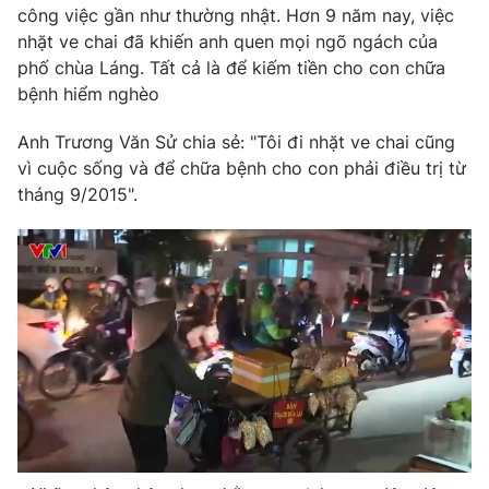
Phim VTV
công việc gần như thường nhật. Hơn 9 năm nay, việc
Giải trí
nhặt ve chai đã khiến anh quen mọi ngõ ngách của
Hậu trường
phố chùa Láng. Tất cả là để kiếm tiền cho con chữa
Điện ảnh
Đời sống
Nhân vật
bệnh hiểm nghèo
Âm nhạc
Du lịch
Khán giả
Anh Trương Văn Sử chia sẻ
: "Tôi đi nhặt ve chai cũng
Giáo dục
Sao
vì cuộc sống và để chữa bệnh cho con phải điều trị từ
Làm đẹp
Giải sao mai
tháng 9/2015".
Tuyển sinh
Công nghệ
Chất lượng cuộc sống
Học trực tuyến
Hitech Công nghệ tương lai
Giao lưu trực tuyến
Sản phẩm
Lịch phát sóng
Thị trường
Tư vấn
Chuyên mục khác
Emagazine
Podcast