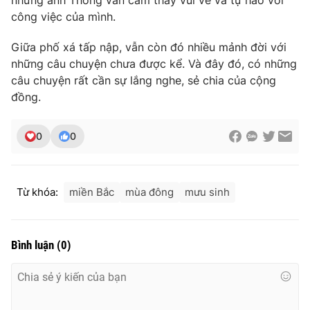
công việc của mình.
Giữa phố xá tấp nập, vẫn còn đó nhiều mảnh đời với
những câu chuyện chưa được kể. Và đây đó, có những
THỜI BÁO VTV
câu chuyện rất cần sự lắng nghe, sẻ chia của cộng
đồng.
Theo dõi báo trên
0
0
Cơ quan chủ quản:
Đài Truyền hình Việt Nam
Từ khóa:
miền Bắc
mùa đông
mưu sinh
Cơ quan báo chí:
Thời báo VTV
Giấy phép hoạt động báo in và báo điện tử số 483/GP-BTTTT
cấp ngày 29/12/2023
Bình luận
(
0
)
Tổng Biên tập:
Vũ Thanh Thủy
Phó Tổng Biên tập:
Nguyễn Thị Mỹ Hạnh, Phạm Quốc Thắng,
Nguyễn Trọng Ninh
Tổng đài VTV:
024.38 355 931 - 024.38 355 932