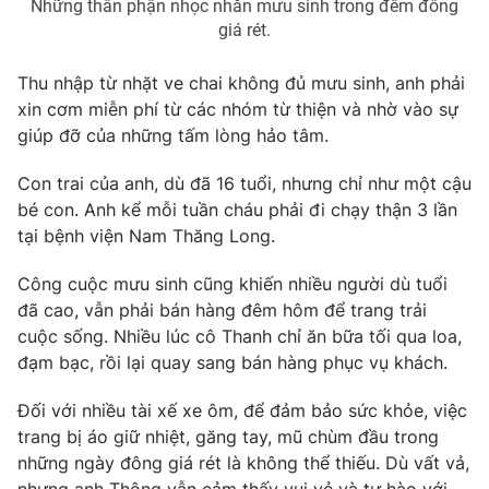
Những thân phận nhọc nhằn mưu sinh trong đêm đông
giá rét.
Photo
Infographic
Thu nhập từ nhặt ve chai không đủ mưu sinh, anh phải
Video
Shorts video
xin cơm miễn phí từ các nhóm từ thiện và nhờ vào sự
giúp đỡ của những tấm lòng hảo tâm.
VTV Money
VTV Thể thao
Con trai của anh, dù đã 16 tuổi, nhưng chỉ như một cậu
bé con. Anh kể mỗi tuần cháu phải đi chạy thận 3 lần
VTV Sức khoẻ
Bất động sản
tại bệnh viện Nam Thăng Long.
Công cuộc mưu sinh cũng khiến nhiều người dù tuổi
Thị trường 24h
Tấm lòng Việt
đã cao, vẫn phải bán hàng đêm hôm để trang trải
cuộc sống. Nhiều lúc cô Thanh chỉ ăn bữa tối qua loa,
VTV4
Vươn mình bằng AI
đạm bạc, rồi lại quay sang bán hàng phục vụ khách.
Đối với nhiều tài xế xe ôm, để đảm bảo sức khỏe, việc
VTV9
VTV8
trang bị áo giữ nhiệt, găng tay, mũ chùm đầu trong
những ngày đông giá rét là không thể thiếu. Dù vất vả,
Liên hệ tòa soạn
English
nhưng anh Thông vẫn cảm thấy vui vẻ và tự hào với