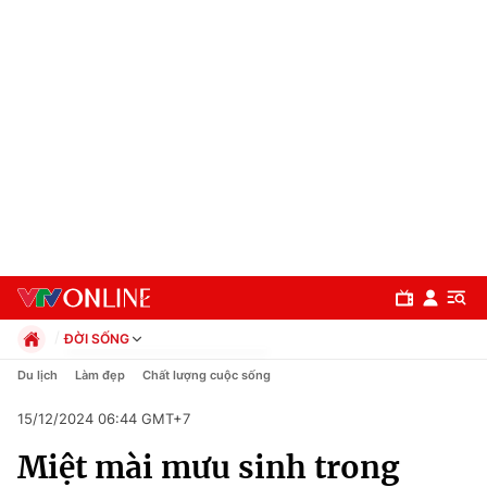
ĐỜI SỐNG
Chính trị
Du lịch
Làm đẹp
Chất lượng cuộc sống
Xã hội
15/12/2024 06:44 GMT+7
Pháp luật
Chuyên mục
Kinh tế
Miệt mài mưu sinh trong
Thể thao