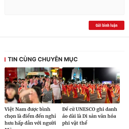
Ðiện thoại Thời báo VTV:
024.66 897 897
Email:
toasoan@vtv.vn
Liên hệ quảng cáo:
024-7300.7108
Gửi bình luận
TIN CÙNG CHUYÊN MỤC
® Cấm sao chép dưới mọi hình thức nếu không có sự chấp
thuận bằng văn bản. Ghi rõ nguồn VTV.vn khi phát hành lại
Việt Nam được bình
Đề cử UNESCO ghi danh
thông tin từ website này.
chọn là điểm đến nghỉ
áo dài là Di sản văn hóa
hưu hấp dẫn với người
phi vật thể