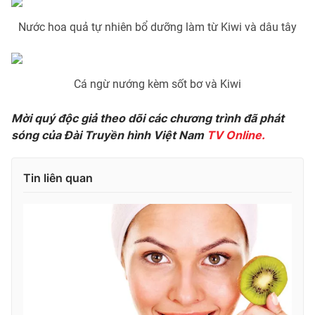
Ðiện thoại Thời báo VTV:
024.66 897 897
Nước hoa quả tự nhiên bổ dưỡng làm từ Kiwi và dâu tây
Email:
toasoan@vtv.vn
Liên hệ quảng cáo:
024-7300.7108
Cá ngừ nướng kèm sốt bơ và Kiwi
Mời quý độc giả theo dõi các chương trình đã phát
sóng của Đài Truyền hình Việt Nam
TV Online.
Tin liên quan
® Cấm sao chép dưới mọi hình thức nếu không có sự chấp
thuận bằng văn bản. Ghi rõ nguồn VTV.vn khi phát hành lại
thông tin từ website này.