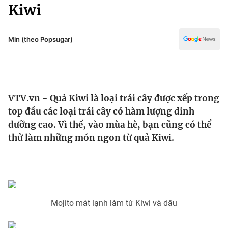
Chính trị
Kiwi
Truyền hình
Văn hóa - Giải trí
Xã hội
Y tế
Min (theo Popsugar)
Đời sống
Pháp luật
Công nghệ
Giáo dục
Y tế
VTV.vn - Quả Kiwi là loại trái cây được xếp trong
top đầu các loại trái cây có hàm lượng dinh
Thế giới
dưỡng cao. Vì thế, vào mùa hè, bạn cũng có thể
thử làm những món ngon từ quả Kiwi.
Tin tức
Kinh tế
Thế giới đó đây
Tài chính
Dữ liệu và đời sống
Câu chuyện quốc tế
Thị trường
Mojito mát lạnh làm từ Kiwi và dâu
Truyền hình
Góc doanh nghiệp