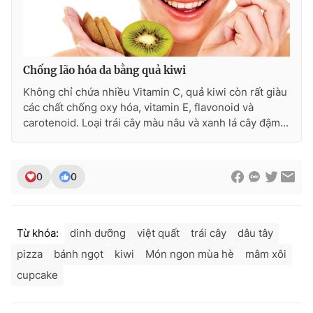
Chống lão hóa da bằng quả kiwi
Không chỉ chứa nhiều Vitamin C, quả kiwi còn rất giàu
các chất chống oxy hóa, vitamin E, flavonoid và
carotenoid. Loại trái cây màu nâu và xanh lá cây đậm...
0
0
Từ khóa:
dinh dưỡng
việt quất
trái cây
dâu tây
pizza
bánh ngọt
kiwi
Món ngon mùa hè
mâm xôi
cupcake