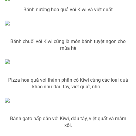
Phim VTV
Giải trí
Bánh nướng hoa quả với Kiwi và việt quất
Hậu trường
Điện ảnh
Đời sống
Nhân vật
Âm nhạc
Du lịch
Khán giả
Giáo dục
Bánh chuối với Kiwi cũng là món bánh tuyệt ngon cho
Sao
mùa hè
Làm đẹp
Giải sao mai
Tuyển sinh
Công nghệ
Chất lượng cuộc sống
Học trực tuyến
Hitech Công nghệ tương lai
Giao lưu trực tuyến
Pizza hoa quả với thành phần có Kiwi cùng các loại quả
Sản phẩm
khác như dâu tây, việt quất, nho...
Lịch phát sóng
Thị trường
Tư vấn
Chuyên mục khác
Bánh gato hấp dẫn với Kiwi, dâu tây, việt quất và mâm
xôi.
Emagazine
Podcast