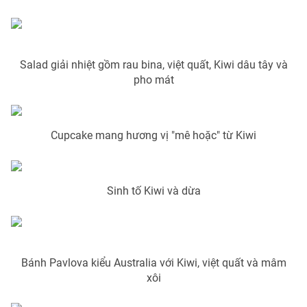
Salad giải nhiệt gồm rau bina, việt quất, Kiwi dâu tây và
THỜI BÁO VTV
pho mát
Theo dõi báo trên
Cupcake mang hương vị "mê hoặc" từ Kiwi
Cơ quan chủ quản:
Đài Truyền hình Việt Nam
Sinh tố Kiwi và dừa
Cơ quan báo chí:
Thời báo VTV
Giấy phép hoạt động báo in và báo điện tử số 483/GP-BTTTT
cấp ngày 29/12/2023
Tổng Biên tập:
Vũ Thanh Thủy
Phó Tổng Biên tập:
Bánh Pavlova kiểu Australia với Kiwi, việt quất và mâm
Nguyễn Thị Mỹ Hạnh, Phạm Quốc Thắng,
Nguyễn Trọng Ninh
xôi
Tổng đài VTV:
024.38 355 931 - 024.38 355 932