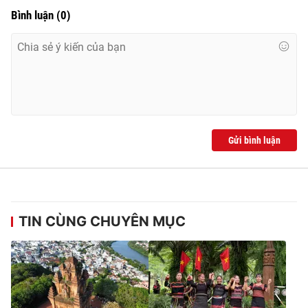
Bình luận
(
0
)
Gửi bình luận
TIN CÙNG CHUYÊN MỤC