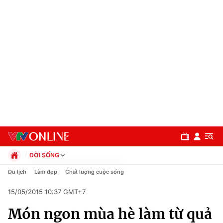
ĐỜI SỐNG
Chính trị
Du lịch
Làm đẹp
Chất lượng cuộc sống
Xã hội
15/05/2015 10:37 GMT+7
Pháp luật
Chuyên mục
Kinh tế
Món ngon mùa hè làm từ quả
Thể thao