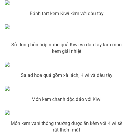
Photo
Infographic
Bánh tart kem Kiwi kèm với dâu tây
Video
Shorts video
VTV Money
VTV Thể thao
Sử dụng hỗn hợp nước quả Kiwi và dâu tây làm món
kem giải nhiệt
VTV Sức khoẻ
Bất động sản
Salad hoa quả gồm xà lách, Kiwi và dâu tây
Thị trường 24h
Tấm lòng Việt
VTV4
Vươn mình bằng AI
Món kem chanh độc đáo với Kiwi
VTV9
VTV8
Món kem vani thông thường được ăn kèm với Kiwi sẽ
Liên hệ tòa soạn
rất thơm mát
English