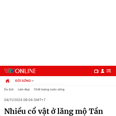
ĐỜI SỐNG
Chính trị
Du lịch
Làm đẹp
Chất lượng cuộc sống
Xã hội
04/11/2024 06:04 GMT+7
Pháp luật
Chuyên mục
Kinh tế
Nhiều cổ vật ở lăng mộ Tần
Thể thao