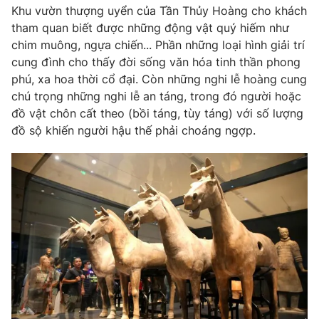
Ðiện thoại Thời báo VTV:
024.66 897 897
Khu vườn thượng uyển của Tần Thủy Hoàng cho khách
tham quan biết được những động vật quý hiếm như
Email:
toasoan@vtv.vn
chim muông, ngựa chiến... Phần những loại hình giải trí
Liên hệ quảng cáo:
024-7300.7108
cung đình cho thấy đời sống văn hóa tinh thần phong
phú, xa hoa thời cổ đại. Còn những nghi lễ hoàng cung
chú trọng những nghi lễ an táng, trong đó người hoặc
đồ vật chôn cất theo (bồi táng, tùy táng) với số lượng
đồ sộ khiến người hậu thế phải choáng ngợp.
® Cấm sao chép dưới mọi hình thức nếu không có sự chấp
thuận bằng văn bản. Ghi rõ nguồn VTV.vn khi phát hành lại
thông tin từ website này.