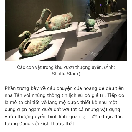
THỜI BÁO VTV
Theo dõi báo trên
Các con vật trong khu vườn thượng uyển. (Ảnh:
ShutterStock)
Cơ quan chủ quản:
Đài Truyền hình Việt Nam
Cơ quan báo chí:
Thời báo VTV
Phần trưng bày về câu chuyện của hoàng đế đầu tiên
Giấy phép hoạt động báo in và báo điện tử số 483/GP-BTTTT
nhà Tần với những thông tin lịch sử có giá trị. Tiếp đó
cấp ngày 29/12/2023
là mô tả chi tiết về lăng mộ được thiết kế như một
Tổng Biên tập:
Vũ Thanh Thủy
cung điện ngầm dưới đất với tất cả những vật dụng,
Phó Tổng Biên tập:
Nguyễn Thị Mỹ Hạnh, Phạm Quốc Thắng,
vườn thượng uyển, binh lính, quan lại... đều được đúc
Nguyễn Trọng Ninh
tượng đúng với kích thước thật.
Tổng đài VTV:
024.38 355 931 - 024.38 355 932