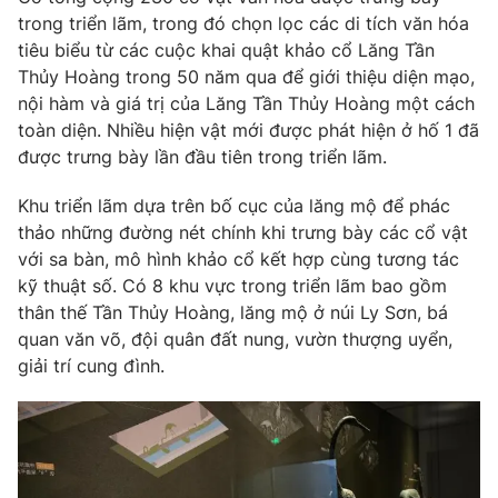
trong triển lãm, trong đó chọn lọc các di tích văn hóa
Photo
Infographic
tiêu biểu từ các cuộc khai quật khảo cổ Lăng Tần
Thủy Hoàng trong 50 năm qua để giới thiệu diện mạo,
Video
Shorts video
nội hàm và giá trị của Lăng Tần Thủy Hoàng một cách
toàn diện. Nhiều hiện vật mới được phát hiện ở hố 1 đã
được trưng bày lần đầu tiên trong triển lãm.
VTV Money
VTV Thể thao
Khu triển lãm dựa trên bố cục của lăng mộ để phác
VTV Sức khoẻ
Bất động sản
thảo những đường nét chính khi trưng bày các cổ vật
với sa bàn, mô hình khảo cổ kết hợp cùng tương tác
kỹ thuật số. Có 8 khu vực trong triển lãm bao gồm
Thị trường 24h
Tấm lòng Việt
thân thế Tần Thủy Hoàng, lăng mộ ở núi Ly Sơn, bá
quan văn võ, đội quân đất nung, vườn thượng uyển,
VTV4
Vươn mình bằng AI
giải trí cung đình.
VTV9
VTV8
Liên hệ tòa soạn
English