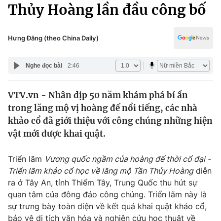
Chính trị
Thủy Hoàng lần đầu công bố
Truyền hình
Văn hóa - Giải trí
Xã hội
Y tế
Hưng Đăng (theo China Daily)
Đời sống
Pháp luật
Công nghệ
Nghe đọc bài
2:46
Giáo dục
Y tế
VTV.vn - Nhân dịp 50 năm khám phá bí ẩn
trong lăng mộ vị hoàng đế nổi tiếng, các nhà
Thế giới
khảo cổ đã giới thiệu với công chúng những hiện
vật mới được khai quật.
Tin tức
Kinh tế
Thế giới đó đây
Triển lãm
Vương quốc ngầm của hoàng đế thời cổ đại -
Tài chính
Triển lãm khảo cổ học về lăng mộ Tần Thủy Hoàng
diễn
Dữ liệu và đời sống
Câu chuyện quốc tế
ra ở Tây An, tỉnh Thiểm Tây, Trung Quốc thu hút sự
Thị trường
quan tâm của đông đảo công chúng. Triển lãm này là
Truyền hình
Góc doanh nghiệp
sự trưng bày toàn diện về kết quả khai quật khảo cổ,
bảo vệ di tích văn hóa và nghiên cứu học thuật về