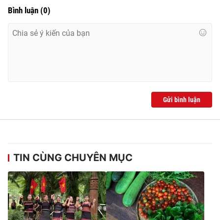
Bình luận
(
0
)
Gửi bình luận
TIN CÙNG CHUYÊN MỤC