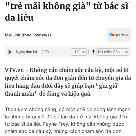
Chính trị
"trẻ mãi không già" từ bác sĩ
Truyền hình
da liễu
Văn hóa - Giải trí
Xã hội
Y tế
Đời sống
Mai Linh (theo Foxnews)
Pháp luật
Công nghệ
Giáo dục
Nghe đọc bài
2:03
Y tế
VTV.vn - Không cần chăm sóc cầu kỳ, một số bí
Thế giới
quyết chăm sóc da đơn giản đến từ chuyên gia da
Tin tức
liễu hàng đầu dưới đây sẽ giúp bạn "gìn giữ
Kinh tế
thanh xuân" dễ dàng và hiệu quả.
Thế giới đó đây
Tài chính
Dữ liệu và đời sống
Câu chuyện quốc tế
Thoa kem chống nắng, có một chế độ sống lành mạnh
Thị trường
là những bí quyết để có làn da trẻ mãi không già đến
từ bác sĩ da liễu Fayne Frey. Không cần những bước
Truyền hình
Góc doanh nghiệp
chăm sóc da cầu kỳ, những cách chăm sóc da đơn