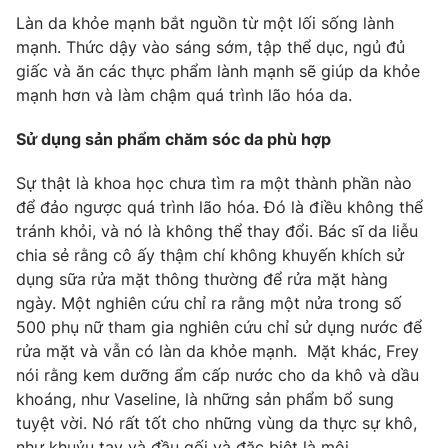
Làn da khỏe mạnh bắt nguồn từ một lối sống lành
mạnh. Thức dậy vào sáng sớm, tập thể dục, ngủ đủ
giấc và ăn các thực phẩm lành mạnh sẽ giúp da khỏe
mạnh hơn và làm chậm quá trình lão hóa da.
THỜI BÁO VTV
Sử dụng sản phẩm chăm sóc da phù hợp
Sự thật là khoa học chưa tìm ra một thành phần nào
Theo dõi báo trên
để đảo ngược quá trình lão hóa. Đó là điều không thể
tránh khỏi, và nó là không thể thay đổi. Bác sĩ da liễu
Cơ quan chủ quản:
Đài Truyền hình Việt Nam
chia sẻ rằng cô ấy thậm chí không khuyến khích sử
dụng sữa rửa mặt thông thường để rửa mặt hàng
Cơ quan báo chí:
Thời báo VTV
ngày. Một nghiên cứu chỉ ra rằng một nửa trong số
Giấy phép hoạt động báo in và báo điện tử số 483/GP-BTTTT
500 phụ nữ tham gia nghiên cứu chỉ sử dụng nước để
cấp ngày 29/12/2023
rửa mặt và vẫn có làn da khỏe mạnh. Mặt khác, Frey
Tổng Biên tập:
Vũ Thanh Thủy
nói rằng kem dưỡng ẩm cấp nước cho da khô và dầu
Phó Tổng Biên tập:
Nguyễn Thị Mỹ Hạnh, Phạm Quốc Thắng,
khoáng, như Vaseline, là những sản phẩm bổ sung
Nguyễn Trọng Ninh
tuyệt vời. Nó rất tốt cho những vùng da thực sự khô,
Tổng đài VTV:
024.38 355 931 - 024.38 355 932
như khuỷu tay và đầu gối và đặc biệt là môi.