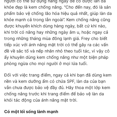
người có thể sử dụng hàng ngày để có được làn da
khỏe đẹp là kem chống nắng. "Cho đến nay, đó là sản
Photo
Infographic
phẩm bảo vệ chống lão hóa hiệu quả nhất, giúp làn da
khỏe mạnh cả trong lẫn ngoài”. Kem chống nắng cũng
Video
Shorts video
được khuyến khích dùng hàng ngày, bất cứ khi nào,
khi trời có nắng hay những ngày âm u, hoặc ngay cả
trong những tháng mùa đông lạnh giá. Frey cho biết
VTV Money
VTV Thể thao
tiếp xúc với ánh nắng mặt trời có thể gây ra các vấn
đề về sắc tố và nếp nhăn nhỏ theo tuổi tác, vì vậy cô
VTV Sức khoẻ
Bất động sản
ấy khuyên dùng kem chống nắng như một biện pháp
phòng ngừa cho mọi người ở mọi lứa tuổi.
Thị trường 24h
Tấm lòng Việt
Đối với việc trang điểm, ngay cả khi bạn đã dùng kem
nền và kem dưỡng ẩm có chứa SPF, làn da của bạn
VTV4
Vươn mình bằng AI
vẫn chưa được bảo vệ đầy đủ. Hãy thoa một lớp kem
chống nắng trước khi trang điểm để bảo vệ làn da
VTV9
VTV8
khỏi tác động của ánh nắng mặt trời.
Có một lối sống lành mạnh
Liên hệ tòa soạn
English