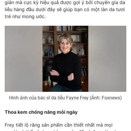
Phim VTV
giản mà cực kỳ hiệu quả được gợi ý bởi chuyên gia da
Giải trí
liễu hàng đầu dưới đây sẽ giúp bạn có một làn da tươi
Hậu trường
trẻ như mong ước.
Điện ảnh
Đời sống
Nhân vật
Âm nhạc
Du lịch
Khán giả
Giáo dục
Sao
Làm đẹp
Giải sao mai
Tuyển sinh
Công nghệ
Chất lượng cuộc sống
Học trực tuyến
Hitech Công nghệ tương lai
Giao lưu trực tuyến
Sản phẩm
Lịch phát sóng
Thị trường
Hình ảnh của bác sĩ da liễu Fayne Frey (Ảnh: Foxnews)
Tư vấn
Thoa kem chống nắng mỗi ngày
Chuyên mục khác
Emagazine
Podcast
Frey tiết lộ rằng sản phẩm cần thiết nhất mà mọi