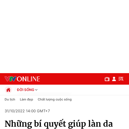
ĐỜI SỐNG
Chính trị
Du lịch
Làm đẹp
Chất lượng cuộc sống
Xã hội
31/10/2022 14:00 GMT+7
Pháp luật
Chuyên mục
Kinh tế
Những bí quyết giúp làn da
Thể thao