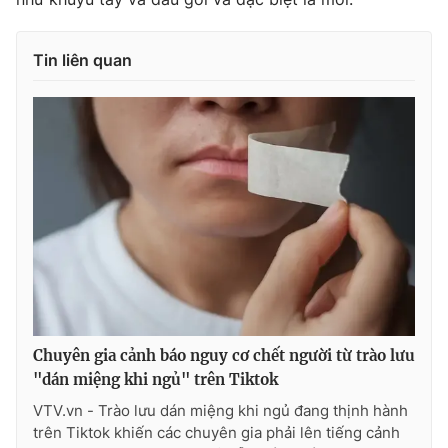
Ðiện thoại Thời báo VTV:
024.66 897 897
Email:
toasoan@vtv.vn
Tin liên quan
Liên hệ quảng cáo:
024-7300.7108
® Cấm sao chép dưới mọi hình thức nếu không có sự chấp
Chuyên gia cảnh báo nguy cơ chết người từ trào lưu
thuận bằng văn bản. Ghi rõ nguồn VTV.vn khi phát hành lại
"dán miệng khi ngủ" trên Tiktok
thông tin từ website này.
VTV.vn - Trào lưu dán miệng khi ngủ đang thịnh hành
trên Tiktok khiến các chuyên gia phải lên tiếng cảnh